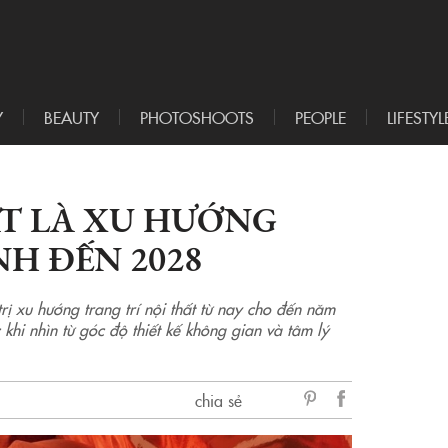
Y
BEAUTY
PHOTOSHOOTS
PEOPLE
LIFESTYL
T LÀ XU HƯỚNG
NH ĐẾN 2028
ị xu hướng trang trí nội thất từ nay cho đến năm
hi nhìn từ góc độ thiết kế không gian và tâm lý
chia sẻ
sẻ