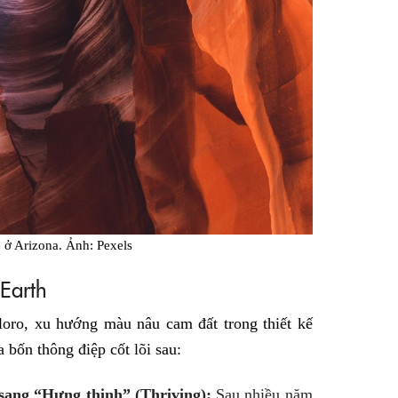
 ở Arizona. Ảnh: Pexels
 Earth
ro, xu hướng màu nâu cam đất trong thiết kế
a bốn thông điệp cốt lõi sau:
 sang “Hưng thịnh” (Thriving):
Sau nhiều năm