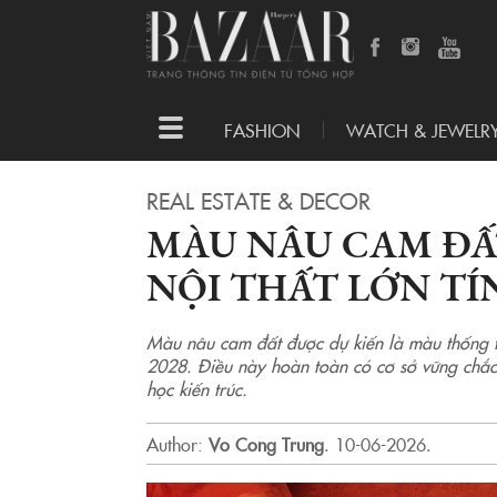
Toggle
FASHION
WATCH & JEWELR
navigation
REAL ESTATE & DECOR
MÀU NÂU CAM ĐẤ
NỘI THẤT LỚN TÍ
Màu nâu cam đất được dự kiến là màu thống tr
2028. Điều này hoàn toàn có cơ sở vững chắc k
học kiến trúc.
Author:
Vo Cong Trung
.
10-06-2026.