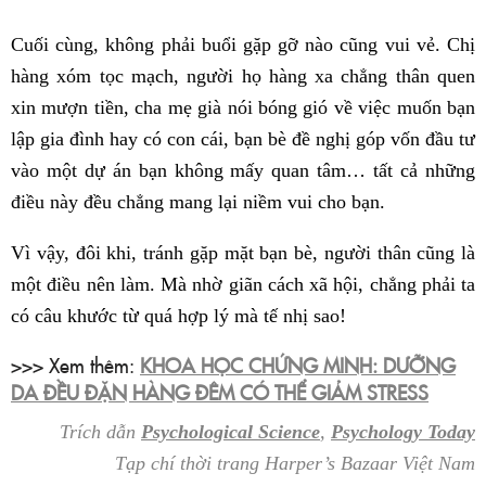
Cuối cùng, không phải buổi gặp gỡ nào cũng vui vẻ. Chị
hàng xóm tọc mạch, người họ hàng xa chẳng thân quen
xin mượn tiền, cha mẹ già nói bóng gió về việc muốn bạn
lập gia đình hay có con cái, bạn bè đề nghị góp vốn đầu tư
vào một dự án bạn không mấy quan tâm… tất cả những
điều này đều chẳng mang lại niềm vui cho bạn.
Vì vậy, đôi khi, tránh gặp mặt bạn bè, người thân cũng là
một điều nên làm. Mà nhờ giãn cách xã hội, chẳng phải ta
có câu khước từ quá hợp lý mà tế nhị sao!
>>> Xem thêm:
KHOA HỌC CHỨNG MINH: DƯỠNG
DA ĐỀU ĐẶN HÀNG ĐÊM CÓ THỂ GIẢM STRESS
Trích dẫn
Psychological Science
,
Psychology Today
Tạp chí thời trang Harper’s Bazaar Việt Nam