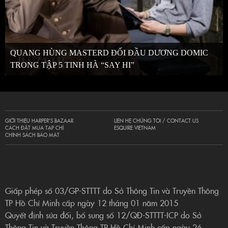
QUANG HÙNG MASTERD ĐỐI ĐẦU DƯƠNG DOMIC
TRONG TẬP 5 TINH HÀ “SAY HI”
GIỚI THIỆU HARPER’S BAZAAR
LIÊN HỆ CHÚNG TÔI / CONTACT US
CÁCH ĐẶT MUA TẠP CHÍ
ESQUIRE VIETNAM
CHÍNH SÁCH BẢO MẬT
Giấp phép số 03/GP-STTTT do Sở Thông Tin và Truyền Thông
TP Hồ Chí Minh cấp ngày 12 tháng 01 năm 2015
Quyết định sửa đổi, bổ sung số 12/QĐ-STTTT-ICP do Sở
Thông Tin và Truyền Thông TP Hồ Chí Minh cấp ngày 26