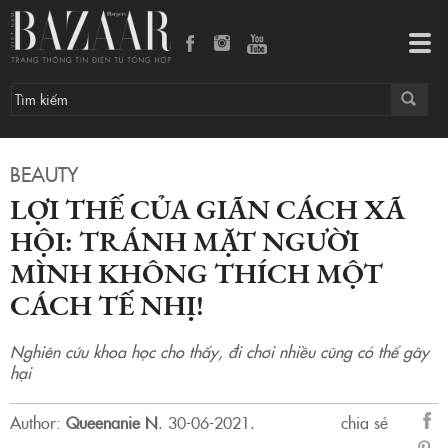
Lợi thế của giãn cách xã hội: Tránh mặt người mình không thích một cách tế nhị!
Tog
navi
BEAUTY
LỢI THẾ CỦA GIÃN CÁCH XÃ
HỘI: TRÁNH MẶT NGƯỜI
MÌNH KHÔNG THÍCH MỘT
CÁCH TẾ NHỊ!
Nghiên cứu khoa học cho thấy, đi chơi nhiều cũng có thể gây
hại
Author:
Queenanie N
.
30-06-2021.
chia sẻ