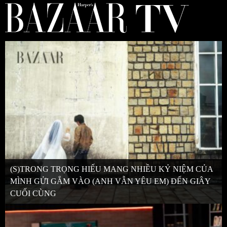
(S)TRONG TRỌNG HIẾU MANG NHIỀU KỶ NIỆM CỦA
MÌNH GỬI GẮM VÀO (ANH VẪN YÊU EM) ĐẾN GIÂY
CUỐI CÙNG