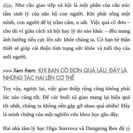
đàn
. Nhu cầu giao tiếp xã hội là một phần của cấu trúc
tâm sinh lý của não bộ con người. Khi phải sống một
mình, con người dễ bị trầm cảm, u uất. Việc quá cô đơn –
cho dù vì giãn cách xã hội hay lý do nào khác – đều mang
ảnh hưởng tiêu cực lên sức khỏe chúng ta. Có bạn bè thân
thiết sẽ giúp cải thiện tình trạng sức khỏe và tuổi thọ của
mỗi người.
>>> Xem thêm:
KHI BẠN CÔ ĐƠN QUÁ LÂU, ĐÂY LÀ
NHỮNG TÁC HẠI LÊN CƠ THỂ
Tuy vậy, ngược lại, việc giao thiệp rộng cũng không phải
lúc nào cũng tốt. Để các buổi xã giao mang lại hiệu quả
tốt nhất, chúng ta không nên gặp gỡ nhau quá nhiều! Đây
là minh chứng của một nghiên cứu khoa học gần đây.
Hai nhà tâm lý học Olga Stavrova và Dongning Ren đã
tổ