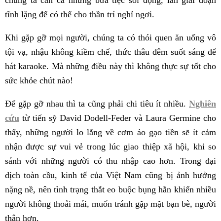
chúng ta cần cả những bữa tiệc sôi động, lẫn giai đoạn
tĩnh lặng để có thể cho thần trí nghỉ ngơi.
Khi gặp gỡ mọi người, chúng ta có thói quen ăn uống vô
tội vạ, nhậu không kiềm chế, thức thâu đêm suốt sáng để
hát karaoke. Mà những điều này thì không thực sự tốt cho
sức khỏe chút nào!
Để gặp gỡ nhau thì ta cũng phải chi tiêu ít nhiều.
Nghiên
cứu
từ tiến sỹ David Dodell-Feder và Laura Germine cho
thấy, những người lo lắng về cơm áo gạo tiền sẽ ít cảm
nhận được sự vui vẻ trong lúc giao thiệp xã hội, khi so
sánh với những người có thu nhập cao hơn. Trong đại
dịch toàn cầu, kinh tế của Việt Nam cũng bị ảnh hưởng
nặng nề, nên tình trạng thắt eo buộc bụng hẳn khiến nhiều
người không thoải mái, muốn tránh gặp mặt bạn bè, người
thân hơn.