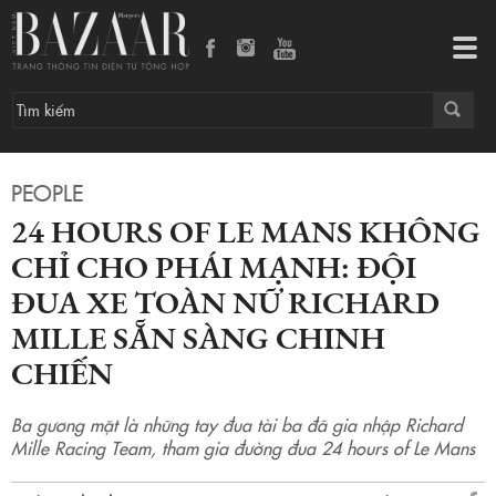
Tog
navi
PEOPLE
24 HOURS OF LE MANS KHÔNG
CHỈ CHO PHÁI MẠNH: ĐỘI
ĐUA XE TOÀN NỮ RICHARD
MILLE SẴN SÀNG CHINH
CHIẾN
Ba gương mặt là những tay đua tài ba đã gia nhập Richard
Mille Racing Team, tham gia đường đua 24 hours of Le Mans