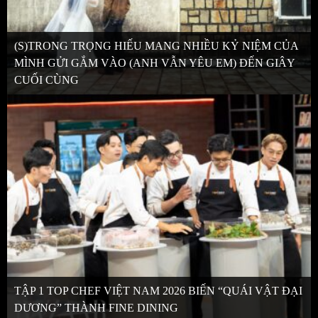
(S)TRONG TRỌNG HIẾU MANG NHIỀU KỶ NIỆM CỦA
MÌNH GỬI GẮM VÀO (ANH VẪN YÊU EM) ĐẾN GIÂY
CUỐI CÙNG
TẬP 1 TOP CHEF VIỆT NAM 2026 BIẾN “QUÁI VẬT ĐẠI
DƯƠNG” THÀNH FINE DINING