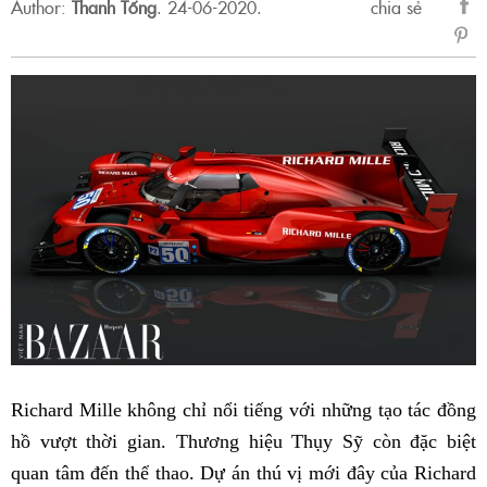
Author:
Thanh Tống
.
24-06-2020.
chia sẻ
sẻ
Fac
Richard Mille không chỉ nổi tiếng với những tạo tác đồng
hồ vượt thời gian. Thương hiệu Thụy Sỹ còn đặc biệt
quan tâm đến thể thao. Dự án thú vị mới đây của Richard