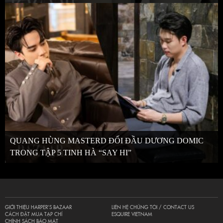
QUANG HÙNG MASTERD ĐỐI ĐẦU DƯƠNG DOMIC
TRONG TẬP 5 TINH HÀ “SAY HI”
GIỚI THIỆU HARPER’S BAZAAR
LIÊN HỆ CHÚNG TÔI / CONTACT US
CÁCH ĐẶT MUA TẠP CHÍ
ESQUIRE VIETNAM
CHÍNH SÁCH BẢO MẬT