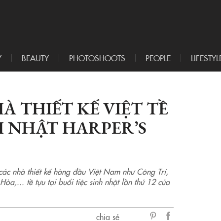
Y
BEAUTY
PHOTOSHOOTS
PEOPLE
LIFESTYL
À THIẾT KẾ VIỆT TỀ
NH NHẬT HARPER’S
c nhà thiết kế hàng đầu Việt Nam như Công Trí,
.. tề tựu tại buổi tiệc sinh nhật lần thứ 12 của
chia sẻ