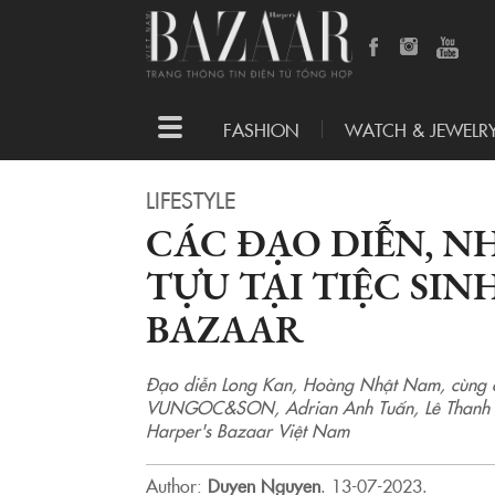
Toggle
FASHION
WATCH & JEWELR
navigation
LIFESTYLE
CÁC ĐẠO DIỄN, NH
TỰU TẠI TIỆC SI
BAZAAR
Đạo diễn Long Kan, Hoàng Nhật Nam, cùng cá
VUNGOC&SON, Adrian Anh Tuấn, Lê Thanh Hòa,.
Harper's Bazaar Việt Nam
Author:
Duyen Nguyen
.
13-07-2023.