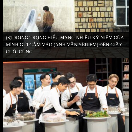
(S)TRONG TRỌNG HIẾU MANG NHIỀU KỶ NIỆM CỦA
MÌNH GỬI GẮM VÀO (ANH VẪN YÊU EM) ĐẾN GIÂY
CUỐI CÙNG