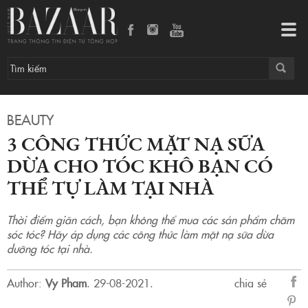
3 công thức mặt nạ sữa dừa cho tóc khô bạn có thể tự làm tại nhà
Tog
navi
BEAUTY
3 CÔNG THỨC MẶT NẠ SỮA
DỪA CHO TÓC KHÔ BẠN CÓ
THỂ TỰ LÀM TẠI NHÀ
Thời điểm giãn cách, bạn không thể mua các sản phẩm chăm
sóc tóc? Hãy áp dụng các công thức làm mặt nạ sữa dừa
dưỡng tóc tại nhà.
Author:
Vy Pham
.
29-08-2021.
chia sẻ
sẻ