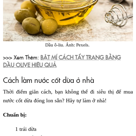
Dầu ô-liu. Ảnh: Pexels.
>>> Xem Thêm:
BẬT MÍ CÁCH TẨY TRANG BẰNG
DẦU OLIVE HIỆU QUẢ
Cách làm nước cốt dừa ở nhà
Thời điểm giãn cách, bạn không thể đi siêu thị để mua
nước cốt dừa đóng lon sẵn? Hãy tự làm ở nhà!
Chuẩn bị:
1 trái dừa