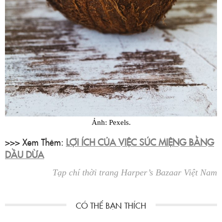
Ảnh: Pexels.
>>> Xem Thêm:
LỢI ÍCH CỦA VIỆC SÚC MIỆNG BẰNG
DẦU DỪA
Tạp chí thời trang Harper’s Bazaar Việt Nam