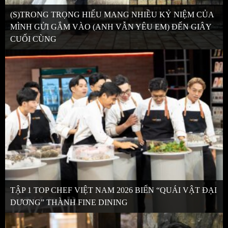
(S)TRONG TRỌNG HIẾU MANG NHIỀU KỶ NIỆM CỦA
MÌNH GỬI GẮM VÀO (ANH VẪN YÊU EM) ĐẾN GIÂY
CUỐI CÙNG
TẬP 1 TOP CHEF VIỆT NAM 2026 BIẾN “QUÁI VẬT ĐẠI
DƯƠNG” THÀNH FINE DINING