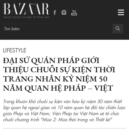
Đại sứ quán Pháp giới thiệu chuỗi sự kiện thời trang nhân kỷ niệm 50 năm quan hệ Pháp – Việt
Tog
navi
LIFESTYLE
ĐẠI SỨ QUÁN PHÁP GIỚI
THIỆU CHUỖI SỰ KIỆN THỜI
TRANG NHÂN KỶ NIỆM 50
NĂM QUAN HỆ PHÁP – VIỆT
Trong khuôn khổ chuỗi sự kiện văn hóa kỷ niệm 50 năm thiết
lập quan hệ ngoại giao và 10 năm quan hệ đối tác chiến lược
giữa Pháp và Việt Nam, Viện Pháp tại Việt Nam sẽ tổ chức
chuỗi chương trình "Mùa 2: Mùa thời trang và Thiết kế"