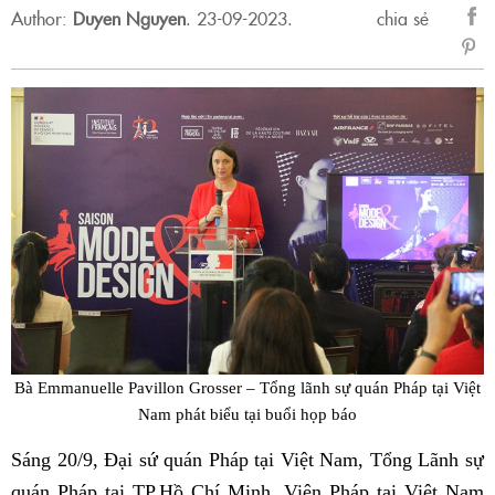
Author:
Duyen Nguyen
.
23-09-2023.
chia sẻ
sẻ
Fac
Bà Emmanuelle Pavillon Grosser – Tổng lãnh sự quán Pháp tại Việt
Nam phát biểu tại buổi họp báo
Sáng 20/9, Đại sứ quán Pháp tại Việt Nam, Tổng Lãnh sự
quán Pháp tại TP.Hồ Chí Minh, Viện Pháp tại Việt Nam