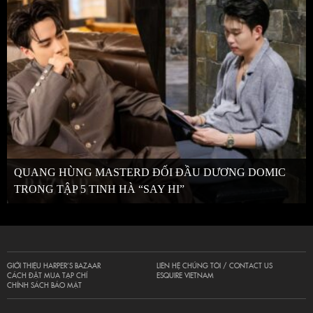
QUANG HÙNG MASTERD ĐỐI ĐẦU DƯƠNG DOMIC
TRONG TẬP 5 TINH HÀ “SAY HI”
GIỚI THIỆU HARPER’S BAZAAR
LIÊN HỆ CHÚNG TÔI / CONTACT US
CÁCH ĐẶT MUA TẠP CHÍ
ESQUIRE VIETNAM
CHÍNH SÁCH BẢO MẬT