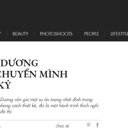
Y
BEAUTY
PHOTOSHOOTS
PEOPLE
LIFESTYL
 DƯƠNG
 CHUYỂN MÌNH
KỶ
 Dương vẫn giữ một sự ấn tượng nhất định trong
ong cách thiết kế, đó là một hành trình thích nghi
đô thị.
.
chia sẻ