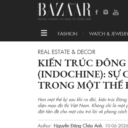
Toggle
FASHION
WATCH & JEWELR
navigation
REAL ESTATE & DECOR
KIẾN TRÚC ĐÔNG
(INDOCHINE): SỰ
TRONG MỘT THẾ 
Hơn một thế kỷ sau khi ra đời, kiến trúc Đông
diện mạo đô thị Việt Nam. Không chỉ là một ph
đặt tiền đề cho một câu trả lời về phong cách 
Author:
Nguyễn Đặng Châu Anh
.
10-06-2026