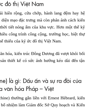
ức đô thị Việt Nam
ái hiên rộng, cửa chớp, hành lang đệm hay hệ
n diện mạo đặc trưng mà còn phản ánh cách kiến
 thời tiết nóng ẩm của khu vực. Hơn một thế kỷ
hiều công trình công cộng, trường học, biệt thự
hể thiếu của ký ức đô thị Việt Nam.
văn hóa, kiến trúc Đông Dương đã vượt khỏi bối
 sản thiết kế có sức ảnh hưởng kéo dài đến tận
e) là gì: Dấu ấn và sự ra đời của
a văn hóa Pháp – Việt
hine) thường gắn liền với Ernest Hébrard, kiến
c bổ nhiệm làm Giám đốc Sở Quy hoạch và Kiến