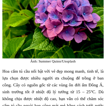
Ảnh: Summer Quinn/Unsplash
Hoa cẩm tú cầu nổi bật với vẻ đẹp mong manh, tinh tế, là
lựa chọn được nhiều người ưa chuộng để trồng ở ban
công. Cây có nguồn gốc từ các vùng ôn đới ấm Đông Á,
sinh trưởng tốt ở nhiệt độ lý tưởng từ 15 – 25°C. Dù
không chịu được nhiệt độ cao, bạn vẫn có thể chăm sóc
cẩm tú cầu ngoài ban công mát mẻ bằng cách tưới nước