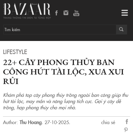
22+ cây phong thủy ban công hút tài lộc, xua xui rủi
Tog
navi
LIFESTYLE
22+ CÂY PHONG THỦY BAN
CÔNG HÚT TÀI LỘC, XUA XUI
RỦI
Khám phá top cây phong thủy trồng ngoài ban công giúp thu
hút tài lộc, may mắn và năng lượng tích cực. Gợi ý cây dễ
trồng, hợp phong thủy cho mọi nhà.
Author:
Thu Hoang
.
27-10-2025.
chia sẻ
sẻ