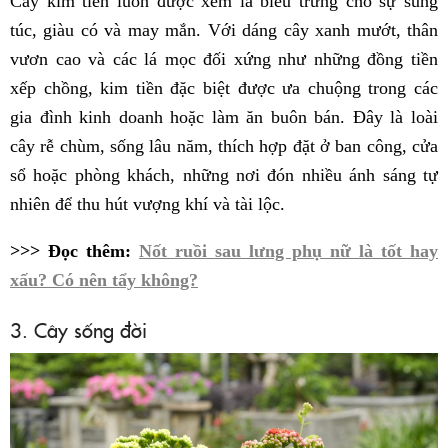
Cây kim tiền luôn được xem là biểu trưng cho sự sung
túc, giàu có và may mắn. Với dáng cây xanh mướt, thân
vươn cao và các lá mọc đối xứng như những đồng tiền
xếp chồng, kim tiền đặc biệt được ưa chuộng trong các
gia đình kinh doanh hoặc làm ăn buôn bán. Đây là loài
cây rễ chùm, sống lâu năm, thích hợp đặt ở ban công, cửa
sổ hoặc phòng khách, những nơi đón nhiều ánh sáng tự
nhiên để thu hút vượng khí và tài lộc.
>>> Đọc thêm:
Nốt ruồi sau lưng phụ nữ là tốt hay
xấu? Có nên tẩy không?
3. Cây sống đời