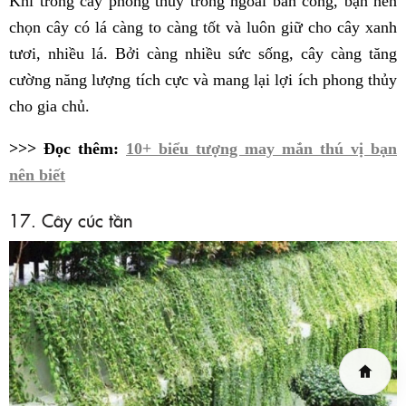
Khi trồng cây phong thủy trồng ngoài ban công, bạn nên
chọn cây có lá càng to càng tốt và luôn giữ cho cây xanh
tươi, nhiều lá. Bởi càng nhiều sức sống, cây càng tăng
cường năng lượng tích cực và mang lại lợi ích phong thủy
cho gia chủ.
>>> Đọc thêm:
10+ biểu tượng may mắn thú vị bạn
nên biết
17. Cây cúc tần