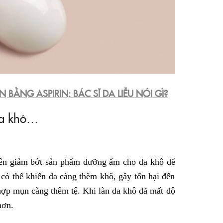
N BẰNG ASPIRIN: BÁC SĨ DA LIỄU NÓI GÌ?
da khô…
nên giảm bớt sản phẩm dưỡng ẩm cho da khô để
 có thể khiến da càng thêm khô, gây tổn hại đến
hợp mụn càng thêm tệ. Khi làn da khô đã mất độ
hơn.