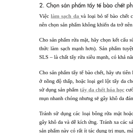
2. Chọn sản phẩm tẩy tế bào chết ph
Việc
làm sạch da
và loại bỏ tế bào chết 
nên chọn sản phẩm không khiến da trở nên
Cho sản phẩm rửa mặt, hãy chọn kết cấu sữ
thức làm sạch mạnh hơn). Sản phẩm tuyệt
SLS – là chất tẩy rửa siêu mạnh, có khả n
Cho sản phẩm tẩy tế bào chết, hãy ưu tiên 
ở nồng độ thấp, hoặc loại gel lột tẩy da 
sử dụng sản phẩm
tẩy da chết hóa học
cườ
mụn nhanh chóng nhưng sẽ gây khô da đán
Tránh sử dụng các loại bông rửa mặt hoặ
gây khô da và dễ kích ứng. Tránh xa các s
sản phẩm này có rất ít tác dụng trị mụn, m