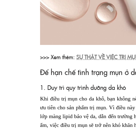
>>> Xem thêm:
SỰ THẬT VỀ VIỆC TRỊ MỤ
Để hạn chế tình trạng mụn ở 
1. Duy trì quy trình dưỡng da khô
Khi điều trị mụn cho da khô, bạn không 
ưu tiên cho sản phẩm trị mụn. Vì điều này
lớp màng lipid bảo vệ da, dẫn đến trường 
ẩm, việc điều trị mụn sẽ trở nên khó khăn 