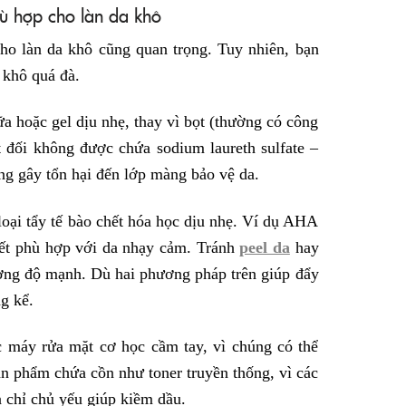
ù hợp cho làn da khô
cho làn da khô cũng quan trọng. Tuy nhiên, bạn
 khô quá đà.
a hoặc gel dịu nhẹ, thay vì bọt (thường có công
 đối không được chứa sodium laureth sulfate –
ăng gây tổn hại đến lớp màng bảo vệ da.
loại tẩy tế bào chết hóa học dịu nhẹ. Ví dụ AHA
chết phù hợp với da nhạy cảm. Tránh
peel da
hay
ng độ mạnh. Dù hai phương pháp trên giúp đẩy
g kể.
c máy rửa mặt cơ học cầm tay, vì chúng có thể
ản phẩm chứa cồn như toner truyền thống, vì các
à chỉ chủ yếu giúp kiềm dầu.