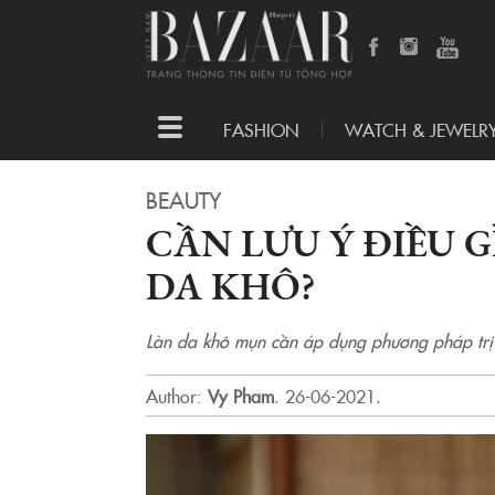
Toggle
FASHION
WATCH & JEWELR
navigation
BEAUTY
CẦN LƯU Ý ĐIỀU G
DA KHÔ?
Làn da khô mụn cần áp dụng phương pháp trị
Author:
Vy Pham
.
26-06-2021.