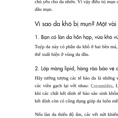
chủ yếu cho da nhờn. Vì vậy điều trị mụn c
dầu mụn.
Vì sao da khô bị mụn? Một vài
1. Bạn có làn da hỗn hợp, vừa khô v
Tuýp da này có phần da khô ở hai bên má,
thể xuất hiện ở vùng da dầu.
2. Lớp màng lipid, hàng rào bảo vệ 
Hãy tưởng tượng các tế bào da là những v
các viên gạch lại với nhau:
Ceramides
, 
khi các chất kết dính tế bào sản sinh khô
kết dính còn có công dụng giúp da luôn m
Nếu làn da thiếu độ ẩm, các vết nứt khiến