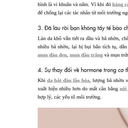
hình là vi khuẩn và nấm. Vì khi đó
hàng r
để chống lại các tác nhân từ môi trường ng
3. Đã lâu rồi bạn không tẩy tế bào ch
Làn da khô vẫn tiết ra dầu và bã nhờn, chỉ
nhiều bã nhờn, lại bị bụi bẩn tích tụ, dẫ
mụn đầu đen
,
mụn đầu trắng
và mụn trứ
4. Sự thay đổi về hormone trong cơ 
Khi
da bắt đầu lão hóa
, lượng bã nhờn v
xuất hiện nhiều hơn do mất cân bằng
nội 
hợp lý, các yếu tố môi trường.