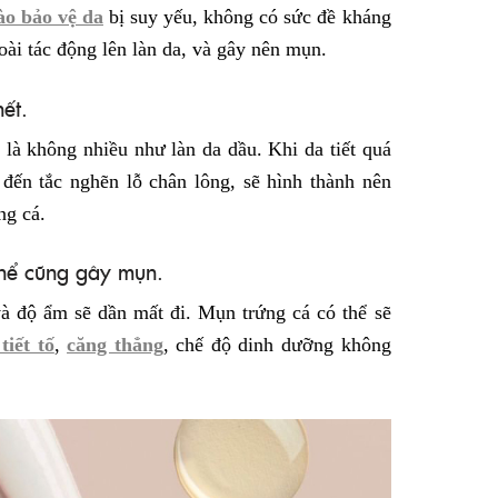
ào bảo vệ da
bị suy yếu, không có sức đề kháng
oài tác động lên làn da, và gây nên mụn.
ết.
 là không nhiều như làn da dầu. Khi da tiết quá
n đến tắc nghẽn lỗ chân lông, sẽ hình thành nên
ng cá.
thể cũng gây mụn.
à độ ẩm sẽ dần mất đi. Mụn trứng cá có thể sẽ
tiết tố
,
căng thẳng
, chế độ dinh dưỡng không