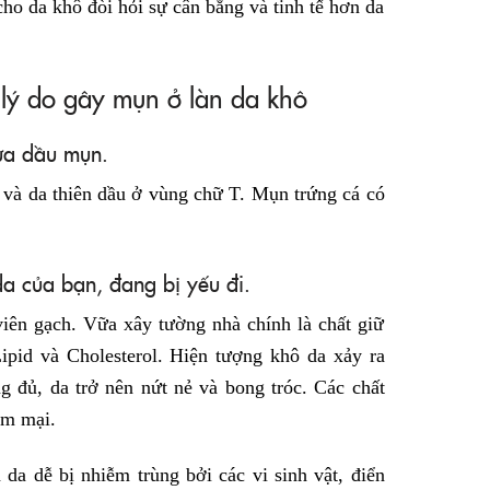
ho da khô đòi hỏi sự cân bằng và tinh tế hơn da
 lý do gây mụn ở làn da khô
ừa dầu mụn.
 và da thiên dầu ở vùng chữ T. Mụn trứng cá có
da của bạn, đang bị yếu đi.
iên gạch. Vữa xây tường nhà chính là chất giữ
Lipid và Cholesterol. Hiện tượng khô da xảy ra
ng đủ, da trở nên nứt nẻ và bong tróc. Các chất
ềm mại.
 da dễ bị nhiễm trùng bởi các vi sinh vật, điển