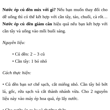
Nước ép củ dền mix với gì?
Nếu bạn muốn thay đổi cho
dễ uống thì có thể kết hợp với cần tây, táo, chuối, cà rốt…
Nước ép củ dền giảm cân
hiệu quả nếu bạn kết hợp với
cần tây và uống vào mỗi buổi sáng.
Nguyên liệu:
• Củ dền: 2 – 3 củ
• Cần tây: 1 bó nhỏ
Cách thực hiện:
• Củ dền bạn sơ chế sạch, cắt miếng nhỏ. Cần tây bỏ bớt
lá, gốc, rửa sạch và cắt thành nhánh vừa. Cho 2 nguyên
liệu này vào máy ép hoa quả, ép lấy nước.
• Cho nước ép ra ly và thưởng thức.