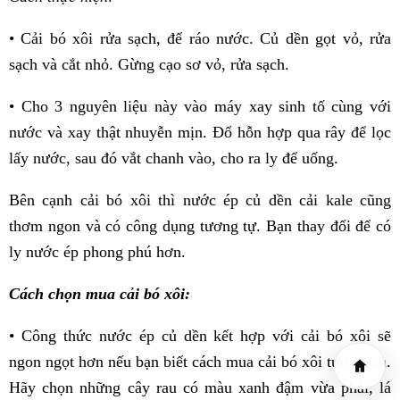
• Cải bó xôi rửa sạch, để ráo nước. Củ dền gọt vỏ, rửa
sạch và cắt nhỏ. Gừng cạo sơ vỏ, rửa sạch.
• Cho 3 nguyên liệu này vào máy xay sinh tố cùng với
nước và xay thật nhuyễn mịn. Đổ hỗn hợp qua rây để lọc
lấy nước, sau đó vắt chanh vào, cho ra ly để uống.
Bên cạnh cải bó xôi thì nước ép củ dền cải kale cũng
thơm ngon và có công dụng tương tự. Bạn thay đổi để có
ly nước ép phong phú hơn.
Cách chọn mua cải bó xôi:
• Công thức nước ép củ dền kết hợp với cải bó xôi sẽ
ngon ngọt hơn nếu bạn biết cách mua cải bó xôi tươi sạch.
Hãy chọn những cây rau có màu xanh đậm vừa phải, lá