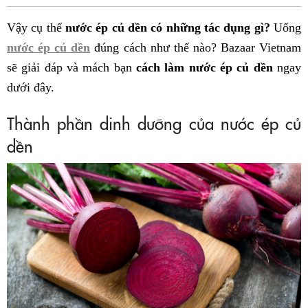
Fac
Vậy cụ thể
nước ép củ dền có những tác dụng gì?
Uống
nước ép củ dền
đúng cách như thế nào? Bazaar Vietnam
sẽ giải đáp và mách bạn
cách làm nước ép củ dền
ngay
dưới đây.
Thành phần dinh dưỡng của nước ép củ
dền