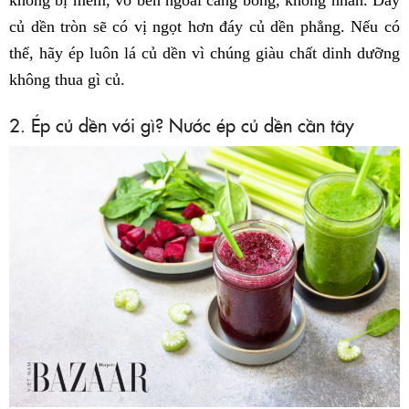
không bị mềm, vỏ bên ngoài căng bóng, không nhăn. Đáy
củ dền tròn sẽ có vị ngọt hơn đáy củ dền phẳng. Nếu có
thể, hãy ép luôn lá củ dền vì chúng giàu chất dinh dưỡng
không thua gì củ.
2. Ép củ dền với gì? Nước ép củ dền cần tây