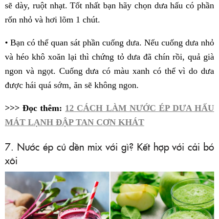
sẽ dày, ruột nhạt. Tốt nhất bạn hãy chọn dưa hấu có phần
rốn nhỏ và hơi lõm 1 chút.
• Bạn có thể quan sát phần cuống dưa. Nếu cuống dưa nhỏ
và héo khô xoăn lại thì chứng tỏ dưa đã chín rồi, quả già
ngon và ngọt. Cuống dưa có màu xanh có thể vì do dưa
được hái quá sớm, ăn sẽ không ngon.
>>> Đọc thêm:
12 CÁCH LÀM NƯỚC ÉP DƯA HẤU
MÁT LẠNH ĐẬP TAN CƠN KHÁT
7. Nước ép củ dền mix với gì? Kết hợp với cải bó
xôi