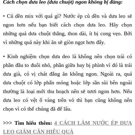
Cách chọn dưa leo (dưa chuột) ngon không bị đắng:
• Củ dền mix với quả gì? Nước ép củ dền và dưa leo sẽ
ngon hơn nếu bạn biết cách chọn dưa leo. Hãy chọn
những quả dưa chuột thẳng, thon dài, ít bị cong vẹo. Bởi
vì những quả này khi ăn sẽ giòn ngọt hơn đấy.
• Kinh nghiệm chọn dưa deo là không nên chọn trái có
phần đầu to đuôi nhỏ, phần giữa hay bị phình vì đó là trái
dưa già, có vị chát đắng ăn không ngon. Ngoài ra, quả
dưa chuột có lớp phấn mỏng hoặc lớp sần sùi bên ngoài
thường là loại mới thu hoạch nên sẽ tươi ngon hơn. Nếu
dưa leo có vệt ố vàng trên vỏ thì bạn cũng không nên
chọn vì có thể chúng đã để lâu.
>>> Tìm hiểu thêm:
4 CÁCH LÀM NƯỚC ÉP DƯA
LEO GIẢM CÂN HIỆU QUẢ