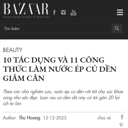
10 tác dụng và 11 công thức làm nước ép củ dền giảm cân
Tog
navi
BEAUTY
10 TÁC DỤNG VÀ 11 CÔNG
THỨC LÀM NƯỚC ÉP CỦ DỀN
GIẢM CÂN
Theo các nhà nghiên cứu, nước ép củ dền rất tốt cho sức khỏe
cũng như sắc đẹp. Loại rau củ dân dã này có tới gần 20 lợi
ích to lớn
Author:
Thu Hoang
.
12-12-2023.
chia sẻ
sẻ