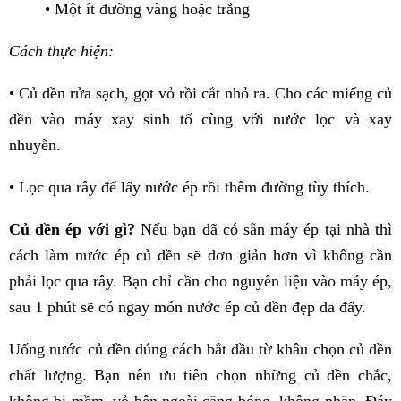
• Một ít đường vàng hoặc trắng
Cách thực hiện:
• Củ dền rửa sạch, gọt vỏ rồi cắt nhỏ ra. Cho các miếng củ
dền vào máy xay sinh tố cùng với nước lọc và xay
nhuyễn.
• Lọc qua rây để lấy nước ép rồi thêm đường tùy thích.
Củ dền ép với gì?
Nếu bạn đã có sẵn máy ép tại nhà thì
cách làm nước ép củ dền sẽ đơn giản hơn vì không cần
phải lọc qua rây. Bạn chỉ cần cho nguyên liệu vào máy ép,
sau 1 phút sẽ có ngay món nước ép củ dền đẹp da đấy.
Uống nước củ dền đúng cách bắt đầu từ khâu chọn củ dền
chất lượng. Bạn nên ưu tiên chọn những củ dền chắc,