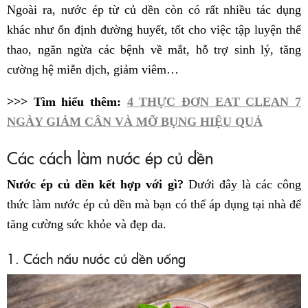
Ngoài ra, nước ép từ củ dền còn có rất nhiều tác dụng
khác như ổn định đường huyết, tốt cho việc tập luyện thể
thao, ngăn ngừa các bệnh về mắt, hỗ trợ sinh lý, tăng
cường hệ miễn dịch, giảm viêm…
>>> Tìm hiểu thêm:
4 THỰC ĐƠN EAT CLEAN 7
NGÀY GIẢM CÂN VÀ MỠ BỤNG HIỆU QUẢ
Các cách làm nước ép củ dền
Nước ép củ dền kết hợp với gì?
Dưới đây là các công
thức làm nước ép củ dền mà bạn có thể áp dụng tại nhà để
tăng cường sức khỏe và đẹp da.
1. Cách nấu nước củ dền uống