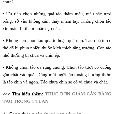
chưa?
• Ưu tiên chọn những quả táo thẫm màu, màu sắc tươi
bóng, sờ vào không cảm thấy nhám tay. Không chọn táo
xỉn màu, bị thâm hoặc dập nát.
• Không nên chọn táo quá to hoặc quá nhỏ. Táo quá to có
thể đã bị phun nhiều thuốc kích thích tăng trưởng. Còn táo
nhỏ thường bị chua và chín ép.
• Không chọn táo đã rụng cuống. Chọn táo tươi có cuống
gắn chặt vào quả. Dùng mũi ngửi táo thoảng hương thơm
là táo chín và ngon. Táo chưa chín sẽ có vị chua và chát.
>>> Tìm hiểu thêm:
THỰC ĐƠN GIẢM CÂN BẰNG
TÁO TRONG 1 TUẦN
4. Công thức nước ép củ dền và dứa