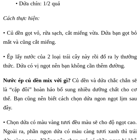
• Dứa chín: 1/2 quả
Cách thực hiện:
• Củ dền gọt vỏ, rửa sạch, cắt miếng vừa. Dứa bạn gọt bỏ
mắt và cũng cắt miếng.
• Ép lấy nước của 2 loại trái cây này rồi đổ ra ly thưởng
thức. Dứa có vị ngọt nên bạn không cần thêm đường.
Nước ép củ dền mix với gì?
Củ dền và dứa chắc chắn sẽ
là “cặp đôi” hoàn hảo bổ sung nhiều dưỡng chất cho cơ
thể. Bạn cũng nên biết cách chọn dứa ngon ngọt lịm sau
đây.
• Chọn dứa có màu vàng tươi đều màu sẽ cho độ ngọt cao.
Ngoài ra, phần ngọn dứa có màu càng tươi xanh thì trái