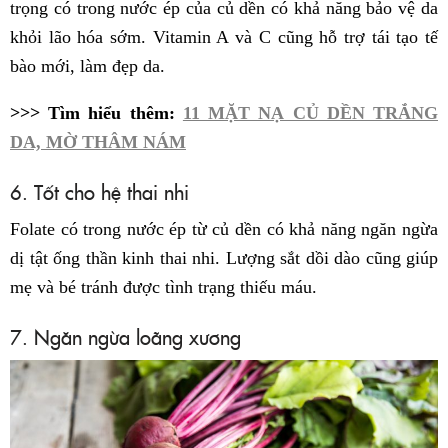
trọng có trong nước ép của củ dền có khả năng bảo vệ da
khỏi lão hóa sớm. Vitamin A và C cũng hỗ trợ tái tạo tế
bào mới, làm đẹp da.
>>> Tìm hiểu thêm:
11 MẶT NẠ CỦ DỀN TRẮNG
DA, MỜ THÂM NÁM
6. Tốt cho hệ thai nhi
Folate có trong nước ép từ củ dền có khả năng ngăn ngừa
dị tật ống thần kinh thai nhi. Lượng sắt dồi dào cũng giúp
mẹ và bé tránh được tình trạng thiếu máu.
7. Ngăn ngừa loãng xương