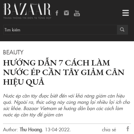
Hướng dẫn 7 cách làm nước ép cần tây giảm cân hiệu quả
Tog
navi
BEAUTY
HƯỚNG DẪN 7 CÁCH LÀM
NƯỚC ÉP CẦN TÂY GIẢM CÂN
HIỆU QUẢ
Nước ép cần tây được biết đến với khả năng giảm cân hiệu
quả. Ngoài ra, thức uống này cũng mang lại nhiều lợi ích cho
sức khỏe. Bazaar Vietnam sẽ hướng dẫn bạn các cách làm
nước ép cần tây để giảm cân
Author:
Thu Hoang
.
13-04-2022.
chia sẻ