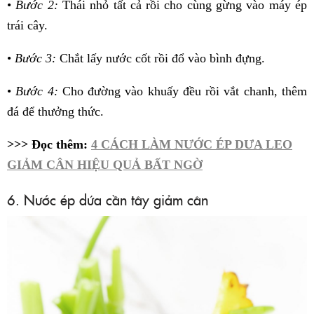
•
Bước 2:
Thái nhỏ tất cả rồi cho cùng gừng vào máy ép
trái cây.
•
Bước 3:
Chắt lấy nước cốt rồi đổ vào bình đựng.
•
Bước 4:
Cho đường vào khuấy đều rồi vắt chanh, thêm
đá để thưởng thức.
>>> Đọc thêm:
4 CÁCH LÀM NƯỚC ÉP DƯA LEO
GIẢM CÂN HIỆU QUẢ BẤT NGỜ
6. Nước ép dứa cần tây giảm cân