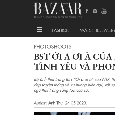
Toggle
FASHION
WATCH & JEWELR
navigation
PHOTOSHOOTS
BST ỚI A ƠI À CỦ
TÌNH YÊU VÀ PHO
Bộ ảnh thời trang BST “Ới a ơi à” của NTK 
đẹp truyền thống và xu hướng hiện đại, với s
ngữ thời trang sáng tạo của cô.
Author:
Anh Thư
.
24-05-2023.