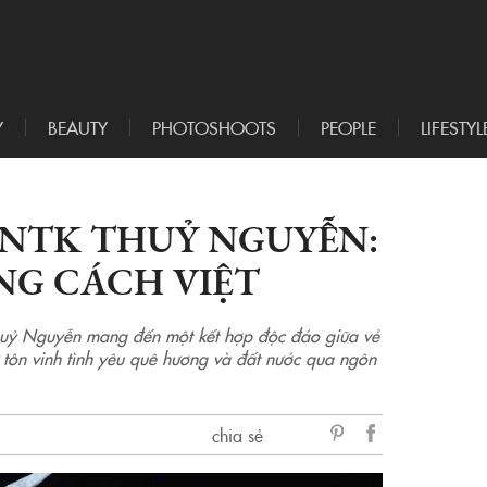
Y
BEAUTY
PHOTOSHOOTS
PEOPLE
LIFESTYL
A NTK THUỶ NGUYỄN:
NG CÁCH VIỆT
Thuỷ Nguyễn mang đến một kết hợp độc đáo giữa vẻ
ự tôn vinh tình yêu quê hương và đất nước qua ngôn
chia sẻ
sẻ