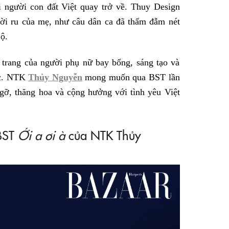
i người con đất Việt quay trở về. Thuy Design
lời ru của mẹ, như câu dân ca đã thấm đẫm nét
ộ.
 trang của người phụ nữ bay bổng, sáng tạo và
ớc. NTK
Thủy Nguyễn
mong muốn qua BST lần
gỡ, thăng hoa và cộng hưởng với tình yêu Việt
 BST
Ới a ơi à
của NTK Thủy