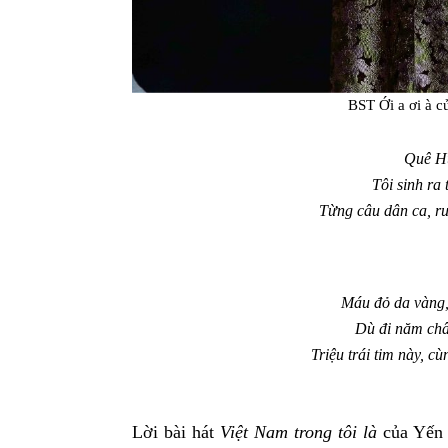
BST Ới a ơi à 
Quê Hư
Tôi sinh ra
Từng câu dân ca, ru
Máu đỏ da vàng,
Dù đi năm châ
Triệu trái tim này, c
Lời bài hát
Việt Nam trong tôi là
của Yến 