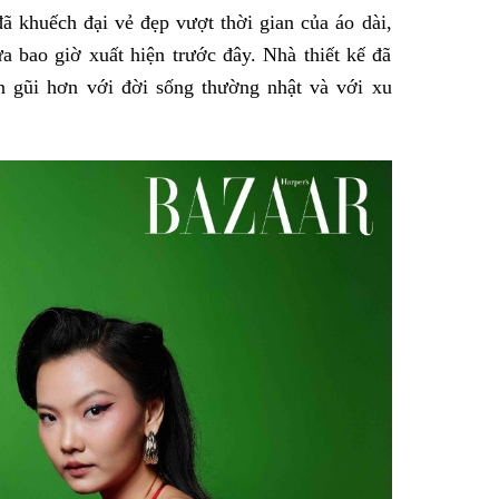
ã khuếch đại vẻ đẹp vượt thời gian của áo dài,
bao giờ xuất hiện trước đây. Nhà thiết kế đã
n gũi hơn với đời sống thường nhật và với xu