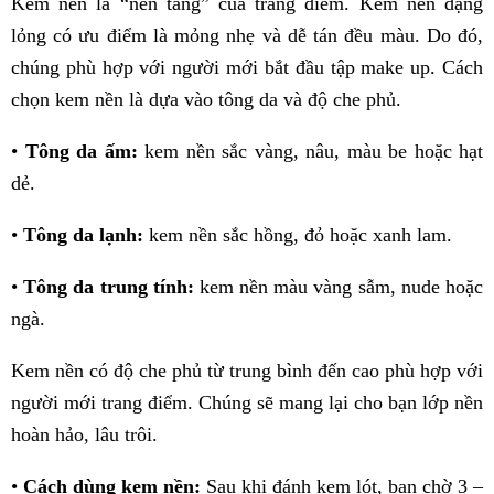
Kem nền là “nền tảng” của trang điểm. Kem nền dạng
lỏng có ưu điểm là mỏng nhẹ và dễ tán đều màu. Do đó,
chúng phù hợp với người mới bắt đầu tập make up. Cách
chọn kem nền là dựa vào tông da và độ che phủ.
•
Tông da ấm:
kem nền sắc vàng, nâu, màu be hoặc hạt
dẻ.
•
Tông da lạnh:
kem nền sắc hồng, đỏ hoặc xanh lam.
•
Tông da trung tính:
kem nền màu vàng sẫm, nude hoặc
ngà.
Kem nền có độ che phủ từ trung bình đến cao phù hợp với
người mới trang điểm. Chúng sẽ mang lại cho bạn lớp nền
hoàn hảo, lâu trôi.
•
Cách dùng kem nền:
Sau khi đánh kem lót, bạn chờ 3 –