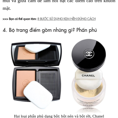
mũi và giữa cằm để làm nổi bật các điểm cao trên khuôn
mặt.
>>> Bạn có thể quan tâm:
8 BƯỚC SỬ DỤNG KEM NỀN ĐÚNG CÁCH
4. Bộ trang điểm gồm những gì? Phấn phủ
Hai loại phấn phủ dạng bột: bột nén và bột rời, Chanel