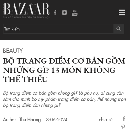
Bộ trang điểm cơ bản gồm những gì? 13 món không thể thiếu
Tog
navi
BEAUTY
BỘ TRANG ĐIỂM CƠ BẢN GỒM
NHỮNG GÌ? 13 MÓN KHÔNG
THỂ THIẾU
Bộ trang điểm cơ bản gồm những gì? Là phụ nữ, ai cũng cần
sắm cho mình bộ mỹ phẩm trang điểm cơ bản, thế nhưng trọn
bộ trang điểm cần những gì?
Author:
Thu Hoang
.
18-06-2024.
chia sẻ
sẻ