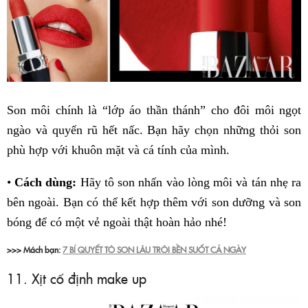
Son môi chính là “lớp áo thần thánh” cho đôi môi ngọt
ngào và quyến rũ hết nấc. Bạn hãy chọn những thỏi son
phù hợp với khuôn mặt và cá tính của mình.
•
Cách dùng:
Hãy tô son nhấn vào lòng môi và tán nhẹ ra
bên ngoài. Bạn có thể kết hợp thêm với son dưỡng và son
bóng để có một vẻ ngoài thật hoàn hảo nhé!
>>> Mách bạn:
7 BÍ QUYẾT TÔ SON LÂU TRÔI BỀN SUỐT CẢ NGÀY
11. Xịt cố định make up