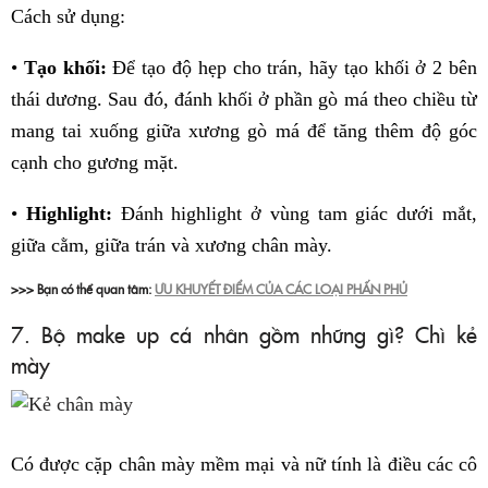
Cách sử dụng:
•
Tạo khối:
Để tạo độ hẹp cho trán, hãy tạo khối ở 2 bên
thái dương. Sau đó, đánh khối ở phần gò má theo chiều từ
mang tai xuống giữa xương gò má để tăng thêm độ góc
cạnh cho gương mặt.
•
Highlight:
Đánh highlight ở vùng tam giác dưới mắt,
giữa cằm, giữa trán và xương chân mày.
>>> Bạn có thể quan tâm:
ƯU KHUYẾT ĐIỂM CỦA CÁC LOẠI PHẤN PHỦ
7. Bộ make up cá nhân gồm những gì? Chì kẻ
mày
Có được cặp chân mày mềm mại và nữ tính là điều các cô