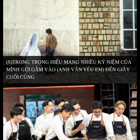
(S)TRONG TRỌNG HIẾU MANG NHIỀU KỶ NIỆM CỦA
MÌNH GỬI GẮM VÀO (ANH VẪN YÊU EM) ĐẾN GIÂY
CUỐI CÙNG