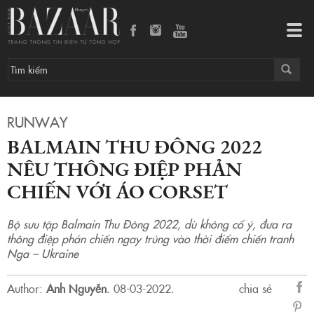
Balmain Thu Đông 2022 nêu thông điệp phản chiến với áo corset
Tog
navi
RUNWAY
BALMAIN THU ĐÔNG 2022
NÊU THÔNG ĐIỆP PHẢN
CHIẾN VỚI ÁO CORSET
Bộ sưu tập Balmain Thu Đông 2022, dù không cố ý, đưa ra
thông điệp phản chiến ngay trúng vào thời điểm chiến tranh
Nga – Ukraine
Author:
Anh Nguyễn
.
08-03-2022.
chia sẻ
sẻ