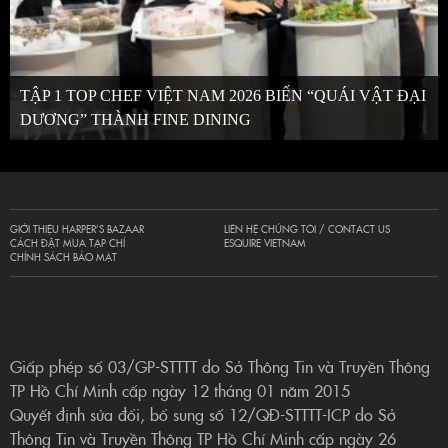
TẬP 1 TOP CHEF VIỆT NAM 2026 BIẾN “QUÁI VẬT ĐẠI
DƯƠNG” THÀNH FINE DINING
GIỚI THIỆU HARPER’S BAZAAR
LIÊN HỆ CHÚNG TÔI / CONTACT US
CÁCH ĐẶT MUA TẠP CHÍ
ESQUIRE VIETNAM
CHÍNH SÁCH BẢO MẬT
Giấp phép số 03/GP-STTTT do Sở Thông Tin và Truyền Thông
TP Hồ Chí Minh cấp ngày 12 tháng 01 năm 2015
Quyết định sửa đổi, bổ sung số 12/QĐ-STTTT-ICP do Sở
Thông Tin và Truyền Thông TP Hồ Chí Minh cấp ngày 26