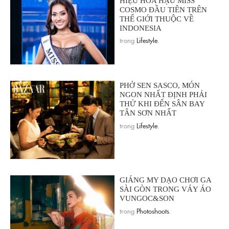
HIỆU HOA HẬU MISS
COSMO ĐẦU TIÊN TRÊN
THẾ GIỚI THUỘC VỀ
INDONESIA
trong
Lifestyle
.
PHỞ SEN SASCO, MÓN
NGON NHẤT ĐỊNH PHẢI
THỬ KHI ĐẾN SÂN BAY
TÂN SƠN NHẤT
trong
Lifestyle
.
GIÁNG MY DẠO CHƠI GA
SÀI GÒN TRONG VÁY ÁO
VUNGOC&SON
trong
Photoshoots
.