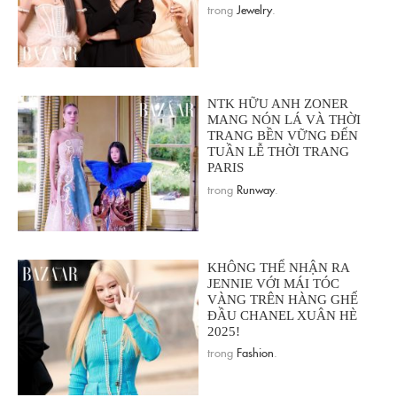
trong
Jewelry
.
NTK HỮU ANH ZONER
MANG NÓN LÁ VÀ THỜI
TRANG BỀN VỮNG ĐẾN
TUẦN LỄ THỜI TRANG
PARIS
trong
Runway
.
KHÔNG THỂ NHẬN RA
JENNIE VỚI MÁI TÓC
VÀNG TRÊN HÀNG GHẾ
ĐẦU CHANEL XUÂN HÈ
2025!
trong
Fashion
.