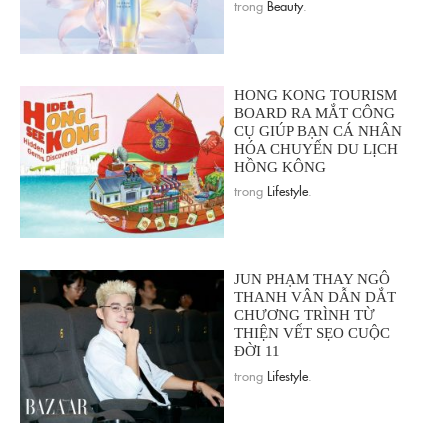
trong
Beauty
.
HONG KONG TOURISM
BOARD RA MẮT CÔNG
CỤ GIÚP BẠN CÁ NHÂN
HÓA CHUYẾN DU LỊCH
HỒNG KÔNG
trong
Lifestyle
.
JUN PHẠM THAY NGÔ
THANH VÂN DẪN DẮT
CHƯƠNG TRÌNH TỪ
THIỆN VẾT SẸO CUỘC
ĐỜI 11
trong
Lifestyle
.