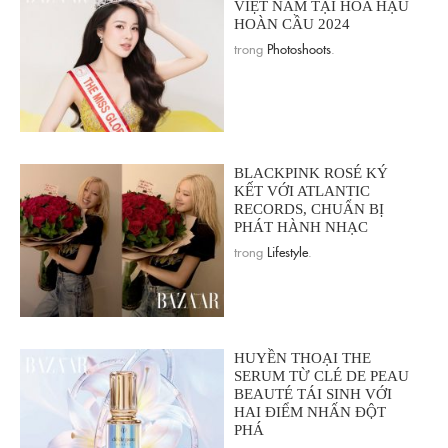
VIỆT NAM TẠI HOA HẬU
HOÀN CẦU 2024
trong
Photoshoots
.
BLACKPINK ROSÉ KÝ
KẾT VỚI ATLANTIC
RECORDS, CHUẨN BỊ
PHÁT HÀNH NHẠC
trong
Lifestyle
.
HUYỀN THOẠI THE
SERUM TỪ CLÉ DE PEAU
BEAUTÉ TÁI SINH VỚI
HAI ĐIỂM NHẤN ĐỘT
PHÁ