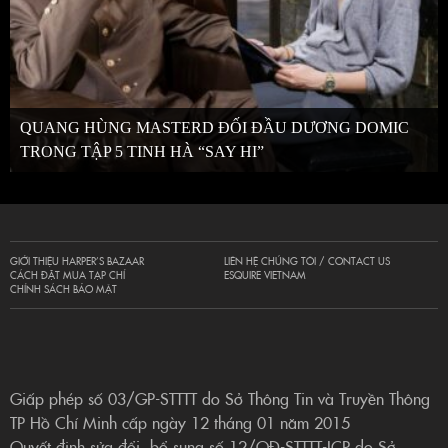
QUANG HÙNG MASTERD ĐỐI ĐẦU DƯƠNG DOMIC
TRONG TẬP 5 TINH HÀ “SAY HI”
GIỚI THIỆU HARPER’S BAZAAR
LIÊN HỆ CHÚNG TÔI / CONTACT US
CÁCH ĐẶT MUA TẠP CHÍ
ESQUIRE VIETNAM
CHÍNH SÁCH BẢO MẬT
Giấp phép số 03/GP-STTTT do Sở Thông Tin và Truyền Thông
TP Hồ Chí Minh cấp ngày 12 tháng 01 năm 2015
Quyết định sửa đổi, bổ sung số 12/QĐ-STTTT-ICP do Sở