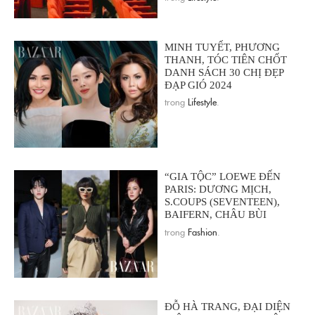
MINH TUYẾT, PHƯƠNG
THANH, TÓC TIÊN CHỐT
DANH SÁCH 30 CHỊ ĐẸP
ĐẠP GIÓ 2024
trong
Lifestyle
.
“GIA TỘC” LOEWE ĐẾN
PARIS: DƯƠNG MỊCH,
S.COUPS (SEVENTEEN),
BAIFERN, CHÂU BÙI
trong
Fashion
.
ĐỖ HÀ TRANG, ĐẠI DIỆN