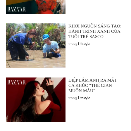
KHƠI NGUỒN SÁNG TẠO:
HÀNH TRÌNH XANH CỦA
TUỔI TRẺ SASCO
trong
Lifestyle
.
DIỆP LÂM ANH RA MẮT
CA KHÚC “THẾ GIAN
MUÔN MÀU”
trong
Lifestyle
.