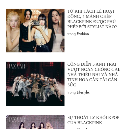
TỪ KHI TÁCH LẺ HOẠT
ĐỘNG, 4 MẢNH GHÉP
BLACKPINK ĐƯỢC PHÙ
PHÉP BỞI STYLIST NÀO?
trong
Fashion
.
CÔNG DIỄN 5 ANH TRAI
VƯỢT NGÀN CHÔNG GAI:
NHÀ THIẾU NHI VÀ NHÀ
TINH HOA CÂN TÀI CÂN
SỨC
trong
Lifestyle
.
SỰ THOÁT LY KHỎI KPOP
CỦA BLACKPINK