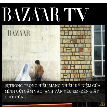
(S)TRONG TRỌNG HIẾU MANG NHIỀU KỶ NIỆM CỦA
MÌNH GỬI GẮM VÀO (ANH VẪN YÊU EM) ĐẾN GIÂY
CUỐI CÙNG