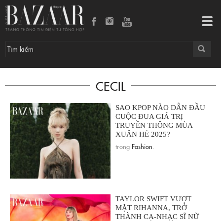
Tog
navi
CECIL
SAO KPOP NÀO DẪN ĐẦU
CUỘC ĐUA GIÁ TRỊ
TRUYỀN THÔNG MÙA
XUÂN HÈ 2025?
trong
Fashion
.
TAYLOR SWIFT VƯỢT
MẶT RIHANNA, TRỞ
THÀNH CA-NHẠC SĨ NỮ