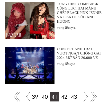
TUNG HINT COMEBACK
CÙNG LÚC, HAI MẢNH
GHÉP BLACKPINK JENNIE
VÀ LISA ĐỌ SỨC ẢNH
HƯỞNG
trong
Lifestyle
.
CONCERT ANH TRAI
VƯỢT NGÀN CHÔNG GAI
2024 MỞ BÁN 20.000 VÉ
trong
Lifestyle
.
39
40
41
42
43