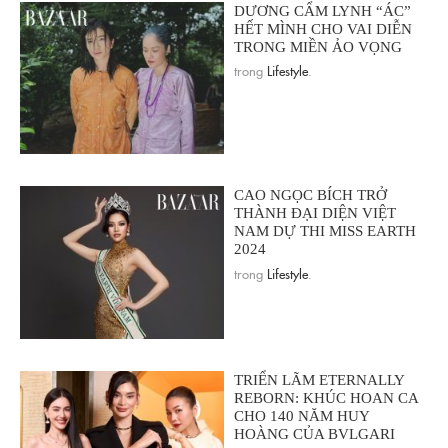
DƯƠNG CẨM LYNH “ÁC”
HẾT MÌNH CHO VAI DIỄN
TRONG MIỀN ẢO VỌNG
trong
Lifestyle
.
CAO NGỌC BÍCH TRỞ
THÀNH ĐẠI DIỆN VIỆT
NAM DỰ THI MISS EARTH
2024
trong
Lifestyle
.
TRIỂN LÃM ETERNALLY
REBORN: KHÚC HOAN CA
CHO 140 NĂM HUY
HOÀNG CỦA BVLGARI