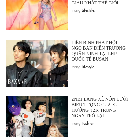
GIÀU NHẤT THẾ GIỚI
trong
Lifestyle
.
LIÊN BỈNH PHÁT HỘI
NGỘ BẠN DIỄN TRƯƠNG
QUÂN NINH TẠI LHP
QUỐC TẾ BUSAN
trong
Lifestyle
.
2NE1 LĂNG XÊ NÓN LƯỚI
BIỂU TƯỢNG CỦA XU
HƯỚNG Y2K TRONG
NGÀY TRỞ LẠI
trong
Fashion
.