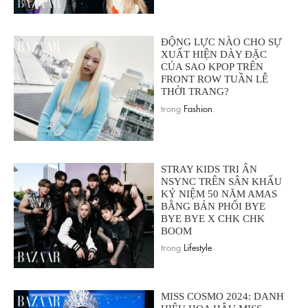
ĐỘNG LỰC NÀO CHO SỰ
XUẤT HIỆN DÀY ĐẶC
CỦA SAO KPOP TRÊN
FRONT ROW TUẦN LỄ
THỜI TRANG?
trong
Fashion
.
STRAY KIDS TRI ÂN
NSYNC TRÊN SÂN KHẤU
KỶ NIỆM 50 NĂM AMAS
BẰNG BẢN PHỐI BYE
BYE BYE X CHK CHK
BOOM
trong
Lifestyle
.
MISS COSMO 2024: DANH