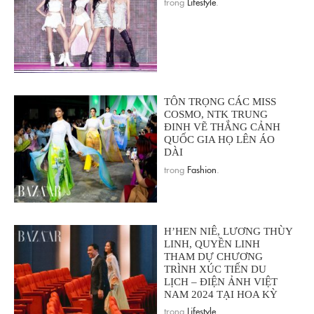
trong
Lifestyle
.
TÔN TRỌNG CÁC MISS
COSMO, NTK TRUNG
ĐINH VẼ THẮNG CẢNH
QUỐC GIA HỌ LÊN ÁO
DÀI
trong
Fashion
.
H’HEN NIÊ, LƯƠNG THÙY
LINH, QUYỀN LINH
THAM DỰ CHƯƠNG
TRÌNH XÚC TIẾN DU
LỊCH – ĐIỆN ẢNH VIỆT
NAM 2024 TẠI HOA KỲ
trong
Lifestyle
.