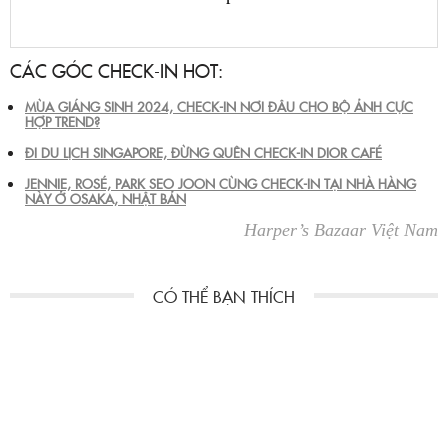
CÁC GÓC CHECK-IN HOT:
MÙA GIÁNG SINH 2024, CHECK-IN NƠI ĐÂU CHO BỘ ẢNH CỰC
HỢP TREND?
ĐI DU LỊCH SINGAPORE, ĐỪNG QUÊN CHECK-IN DIOR CAFÉ
JENNIE, ROSÉ, PARK SEO JOON CÙNG CHECK-IN TẠI NHÀ HÀNG
NÀY Ở OSAKA, NHẬT BẢN
Harper’s Bazaar Việt Nam