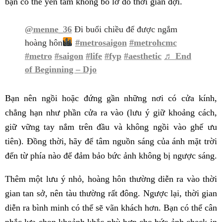
bạn có thể yên tâm không bỏ lỡ do thời gian đợi.
@menne_36
Đi buổi chiều để được ngắm
hoàng hôn
#metrosaigon
#metrohcmc
#metro
#saigon
#life
#fyp
#aesthetic
♬ End
of Beginning – Djo
Bạn nên ngồi hoặc đứng gần những nơi có cửa kính,
chẳng hạn như phần cửa ra vào (lưu ý giữ khoảng cách,
giữ vững tay nắm trên đầu và không ngồi vào ghế ưu
tiên). Đồng thời, hãy để tâm nguồn sáng của ánh mặt trời
đến từ phía nào để đảm bảo bức ảnh không bị ngược sáng.
Thêm một lưu ý nhỏ, hoàng hôn thường diễn ra vào thời
gian tan sở, nên tàu thường rất đông. Ngược lại, thời gian
diễn ra bình minh có thể sẽ vãn khách hơn. Bạn có thể cân
nhắc lựa chọn khoảnh khắc phù hợp cho bức ảnh check-in