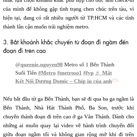
của mình để không gặp tình trạng chen chúc trên tàu, vì
hiện tại, đang có rất nhiều người từ TP.HCM và các tỉnh
thành lân cận muốn trải nghiệm metro.
3. Bắt khoảnh khắc chuyển từ đoạn đi ngầm đến
đoạn đi trên cao
@queenie.nguyen98
Metro số 1 Bến Thành
Suối Tiên
#Metro
#metroso1
#fyp
♬ Mất
Kết Nối Dương Domic – Chíp iu của anh
Nếu bắt đầu từ ga Bến Thành, bạn sẽ đi qua ba ga ngầm là
Bến Thành, Nhà Hát Thành Phố, Ba Son, trước khi
chuyển thành đoạn đi trên cao ở ga Văn Thánh. Dành cho
những ai muốn quay lại video về hành trình chuyển đổi
giữa đoạn ngầm tối và không gian rộng mở khi đi trên