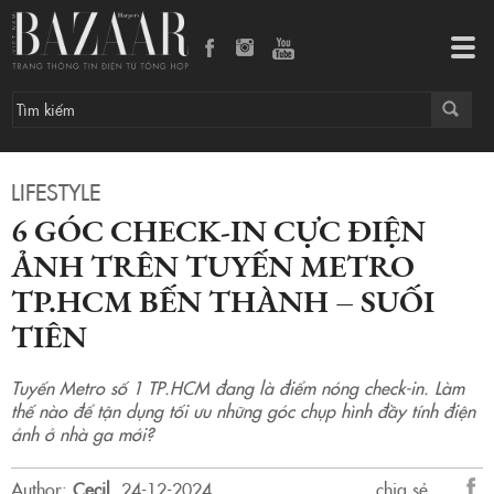
6 góc check-in cực điện ảnh trên tuyến Metro TP.HCM Bến Thành – Suối Tiên
Tog
navi
LIFESTYLE
6 GÓC CHECK-IN CỰC ĐIỆN
ẢNH TRÊN TUYẾN METRO
TP.HCM BẾN THÀNH – SUỐI
TIÊN
Tuyến Metro số 1 TP.HCM đang là điểm nóng check-in. Làm
thế nào để tận dụng tối ưu những góc chụp hình đầy tính điện
ảnh ở nhà ga mới?
Author:
Cecil
.
24-12-2024.
chia sẻ