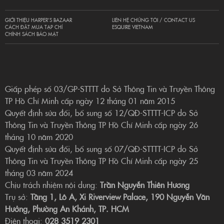
GIỚI THIỆU HARPER’S BAZAAR
LIÊN HỆ CHÚNG TÔI / CONTACT US
CÁCH ĐẶT MUA TẠP CHÍ
ESQUIRE VIETNAM
CHÍNH SÁCH BẢO MẬT
Giấp phép số 03/GP-STTTT do Sở Thông Tin và Truyền Thông
TP Hồ Chí Minh cấp ngày 12 tháng 01 năm 2015
Quyết định sửa đổi, bổ sung số 12/QĐ-STTTT-ICP do Sở
Thông Tin và Truyền Thông TP Hồ Chí Minh cấp ngày 26
tháng 10 năm 2020
Quyết định sửa đổi, bổ sung số 07/QĐ-STTTT-ICP do Sở
Thông Tin và Truyền Thông TP Hồ Chí Minh cấp ngày 25
tháng 03 năm 2024
Chịu trách nhiệm nội dung:
Trần Nguyễn Thiên Hương
Trụ sở:
Tầng 1, Lô A, Xi Riverview Palace, 190 Nguyễn Văn
Hưởng, Phường An Khánh, TP. HCM
Điện thoại:
028 3519 2301