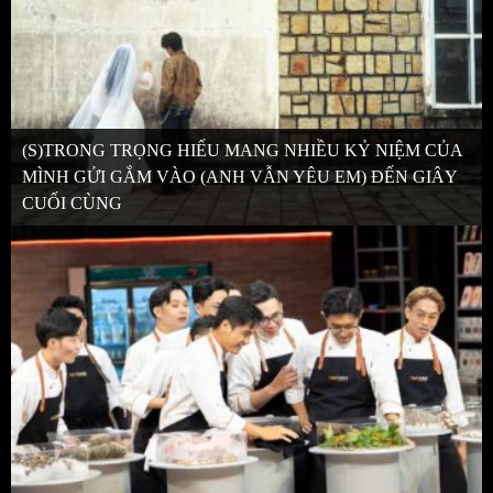
(S)TRONG TRỌNG HIẾU MANG NHIỀU KỶ NIỆM CỦA
MÌNH GỬI GẮM VÀO (ANH VẪN YÊU EM) ĐẾN GIÂY
CUỐI CÙNG