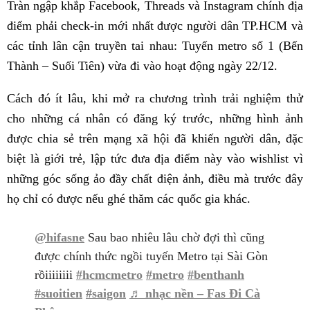
Tràn ngập khắp Facebook, Threads và Instagram chính địa
điểm phải check-in mới nhất được người dân TP.HCM và
các tỉnh lân cận truyền tai nhau: Tuyến metro số 1 (Bến
Thành – Suối Tiên) vừa đi vào hoạt động ngày 22/12.
Cách đó ít lâu, khi mở ra chương trình trải nghiệm thử
cho những cá nhân có đăng ký trước, những hình ảnh
được chia sẻ trên mạng xã hội đã khiến người dân, đặc
biệt là giới trẻ, lập tức đưa địa điểm này vào wishlist vì
những góc sống ảo đầy chất điện ảnh, điều mà trước đây
họ chỉ có được nếu ghé thăm các quốc gia khác.
@hifasne
Sau bao nhiêu lâu chờ đợi thì cũng
được chính thức ngồi tuyến Metro tại Sài Gòn
rồiiiiiiii
#hcmcmetro
#metro
#benthanh
#suoitien
#saigon
♬ nhạc nền – Fas Đi Cà