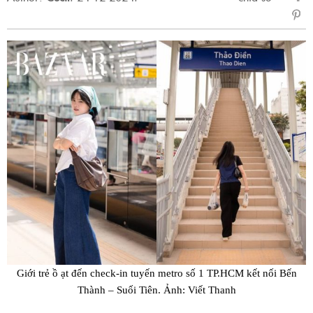
sẻ
Fac
Giới trẻ ồ ạt đến check-in tuyến metro số 1 TP.HCM kết nối Bến
Thành – Suối Tiên. Ảnh: Viết Thanh