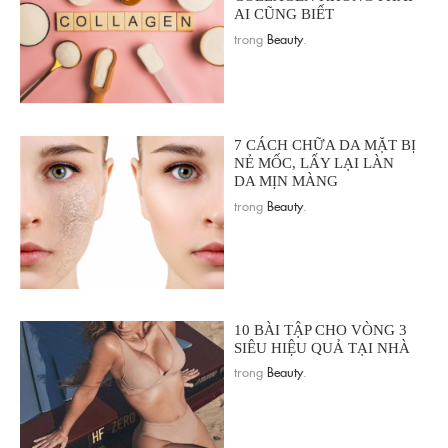
AI CŨNG BIẾT
trong
Beauty
.
7 CÁCH CHỮA DA MẶT BỊ
NẺ MỐC, LẤY LẠI LÀN
DA MỊN MÀNG
trong
Beauty
.
10 BÀI TẬP CHO VÒNG 3
SIÊU HIỆU QUẢ TẠI NHÀ
trong
Beauty
.