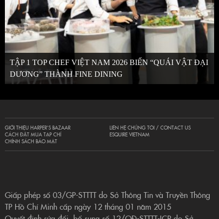
TẬP 1 TOP CHEF VIỆT NAM 2026 BIẾN “QUÁI VẬT ĐẠI
DƯƠNG” THÀNH FINE DINING
GIỚI THIỆU HARPER’S BAZAAR
LIÊN HỆ CHÚNG TÔI / CONTACT US
CÁCH ĐẶT MUA TẠP CHÍ
ESQUIRE VIETNAM
CHÍNH SÁCH BẢO MẬT
Giấp phép số 03/GP-STTTT do Sở Thông Tin và Truyền Thông
TP Hồ Chí Minh cấp ngày 12 tháng 01 năm 2015
Quyết định sửa đổi, bổ sung số 12/QĐ-STTTT-ICP do Sở