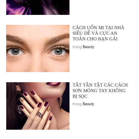
CÁCH UỐN MI TẠI NHÀ
SIÊU DỄ VÀ CỰC AN
TOÀN CHO BẠN GÁI
trong
Beauty
.
TẤT TẦN TẬT CÁC CÁCH
SƠN MÓNG TAY KHÔNG
BỊ SỌC
trong
Beauty
.