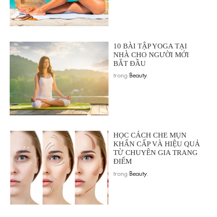
10 BÀI TẬP YOGA TẠI
NHÀ CHO NGƯỜI MỚI
BẮT ĐẦU
trong
Beauty
.
HỌC CÁCH CHE MỤN
KHẨN CẤP VÀ HIỆU QUẢ
TỪ CHUYÊN GIA TRANG
ĐIỂM
trong
Beauty
.