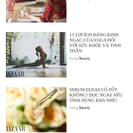
15 LỢI ÍCH ĐÁNG KINH
NGẠC CỦA YOGA ĐỐI
VỚI SỨC KHỎE VÀ TINH
THẦN
trong
Beauty
.
SERUM ELDAS CÓ TỐT
KHÔNG? ĐỌC NGAY NẾU
TÍNH DÙNG BẠN NHÉ!
trong
Beauty
.