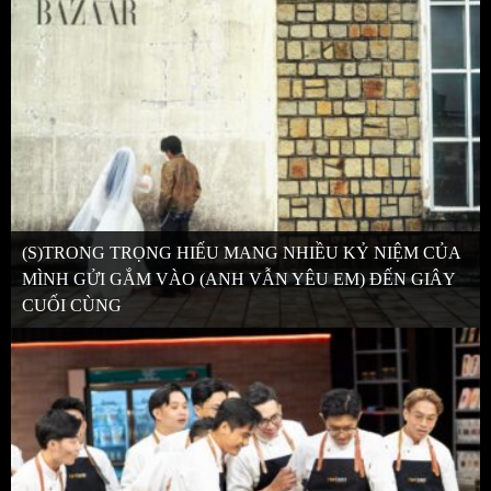
(S)TRONG TRỌNG HIẾU MANG NHIỀU KỶ NIỆM CỦA
MÌNH GỬI GẮM VÀO (ANH VẪN YÊU EM) ĐẾN GIÂY
CUỐI CÙNG