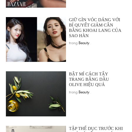
GIỮ GÌN VÓC DÁNG VỚI
BÍ QUYẾT GIẢM CÂN
BẰNG KHOAI LANG CỦA
SAO HÀN
trong
Beauty
.
BẬT MÍ CÁCH TẨY
TRANG BẰNG DẦU
OLIVE HIỆU QUẢ
trong
Beauty
.
TẬP THỂ DỤC TRƯỚC KHI