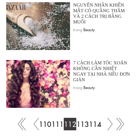
NGUYÊN NHÂN KHIẾN
MẮT CÓ QUẦNG THÂM
VÀ 2 CÁCH TRỊ BẰNG
MUỐI
trong
Beauty
.
7 CÁCH LÀM TÓC XOĂN
KHÔNG CẦN NHIỆT
NGAY TẠI NHÀ SIÊU ĐƠN
GIẢN
trong
Beauty
.
110
111
112
113
114