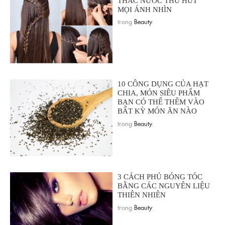
THÁC NƯỚC THU HÚT
MỌI ÁNH NHÌN
trong
Beauty
.
10 CÔNG DỤNG CỦA HẠT
CHIA, MÓN SIÊU PHẨM
BẠN CÓ THỂ THÊM VÀO
BẤT KỲ MÓN ĂN NÀO
trong
Beauty
.
3 CÁCH PHỦ BÓNG TÓC
BẰNG CÁC NGUYÊN LIỆU
THIÊN NHIÊN
trong
Beauty
.