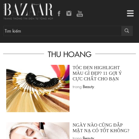
Tog
navi
THU HOANG
TÓC ĐEN HIGHLIGHT
MÀU GÌ ĐẸP? 11 GỢI Ý
CỰC CHẤT CHO BẠN
trong
Beauty
.
NGÀY NÀO CŨNG ĐẮP
MẶT NẠ CÓ TỐT KHÔNG?
trong
Beauty
.