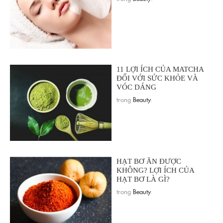
11 LỢI ÍCH CỦA MATCHA
ĐỐI VỚI SỨC KHỎE VÀ
VÓC DÁNG
trong
Beauty
.
HẠT BƠ ĂN ĐƯỢC
KHÔNG? LỢI ÍCH CỦA
HẠT BƠ LÀ GÌ?
trong
Beauty
.