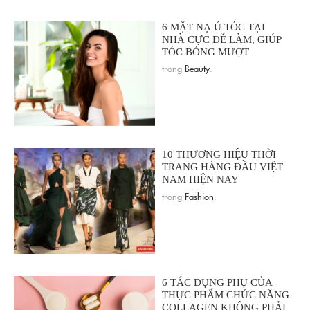
6 MẶT NẠ Ủ TÓC TẠI
NHÀ CỰC DỄ LÀM, GIÚP
TÓC BÓNG MƯỢT
trong
Beauty
.
10 THƯƠNG HIỆU THỜI
TRANG HÀNG ĐẦU VIỆT
NAM HIỆN NAY
trong
Fashion
.
6 TÁC DỤNG PHỤ CỦA
THỰC PHẨM CHỨC NĂNG
COLLAGEN KHÔNG PHẢI