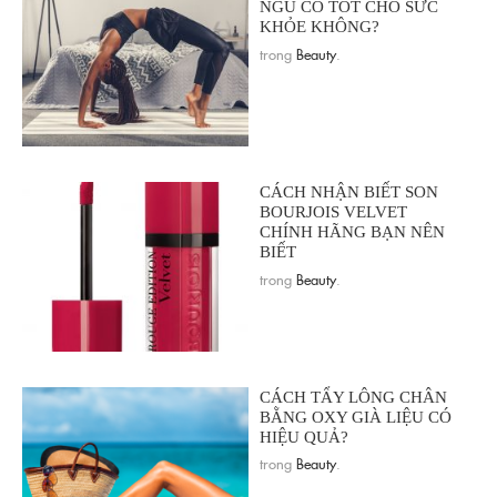
NGỦ CÓ TỐT CHO SỨC
KHỎE KHÔNG?
trong
Beauty
.
CÁCH NHẬN BIẾT SON
BOURJOIS VELVET
CHÍNH HÃNG BẠN NÊN
BIẾT
trong
Beauty
.
CÁCH TẨY LÔNG CHÂN
BẰNG OXY GIÀ LIỆU CÓ
HIỆU QUẢ?
trong
Beauty
.