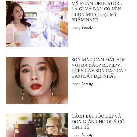
MỸ PHẨM DRUGSTORE
LÀ GÌ VÀ BẠN CÓ NÊN
CHỌN MUA LOẠI MỸ
PHẨM NÀY?
trong
Beauty
.
SON MÀU CAM ĐẤT HỢP
VỚI DA NÀO? REVIEW
TOP 5 CÂY SON CAO CẤP
CAM ĐẤT ĐẸP NHẤT
trong
Beauty
.
CÁCH BÚI TÓC ĐẸP VÀ
ĐƠN GIẢN CHO QUÝ CÔ
TINH TẾ
trong
Beauty
.