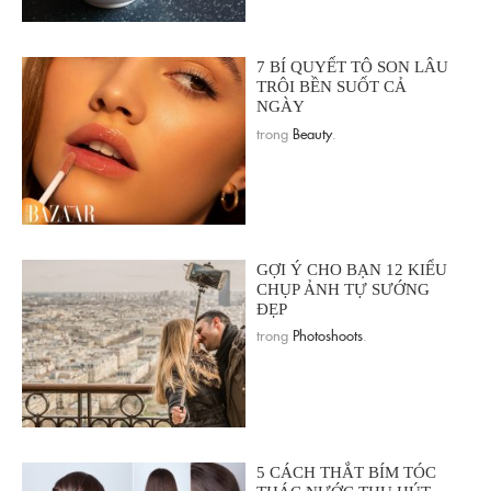
7 BÍ QUYẾT TÔ SON LÂU
TRÔI BỀN SUỐT CẢ
NGÀY
trong
Beauty
.
GỢI Ý CHO BẠN 12 KIỂU
CHỤP ẢNH TỰ SƯỚNG
ĐẸP
trong
Photoshoots
.
5 CÁCH THẮT BÍM TÓC