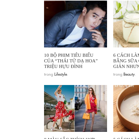
10 BỘ PHIM TIÊU BIỂU
6 CÁCH LÀ
CỦA “THÁI TỬ DẠ HOA”
BẰNG SỮA
TRIỆU HỰU ĐÌNH
GIẢN NHƯN
trong
Lifestyle
.
trong
Beauty
.