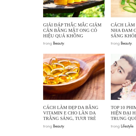
GIẢI ĐÁP THẮC MẮC GIẢM
CÁCH LÀM 
CÂN BẰNG MẬT ONG CÓ
NHA ĐAM C
HIỆU QUẢ KHÔNG
SÁNG KHỎE
trong
Beauty
.
trong
Beauty
.
CÁCH LÀM ĐẸP DA BẰNG
TOP 10 PH
VITAMIN E CHO LÀN DA
HIỆN ĐẠI 
TRẮNG SÁNG, TƯƠI TRẺ
TRUNG QU
trong
Beauty
.
trong
Lifestyle
.