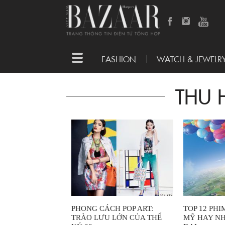
Toggle
FASHION
WATCH & JEWELR
navigation
THU
PHONG CÁCH POP ART:
TOP 12 PH
TRÀO LƯU LỚN CỦA THẾ
MỸ HAY NH