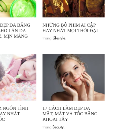
ĐẸP DA BẰNG
NHỮNG BỘ PHIM AI CẬP
HO LÀN DA
HAY NHẤT MỌI THỜI ĐẠI
, MỊN MÀNG
trong
Lifestyle
.
IM NGÔN TÌNH
17 CÁCH LÀM ĐẸP DA
HAY NHẤT
MẶT, MẮT VÀ TÓC BẰNG
ỐC
KHOAI TÂY
trong
Beauty
.