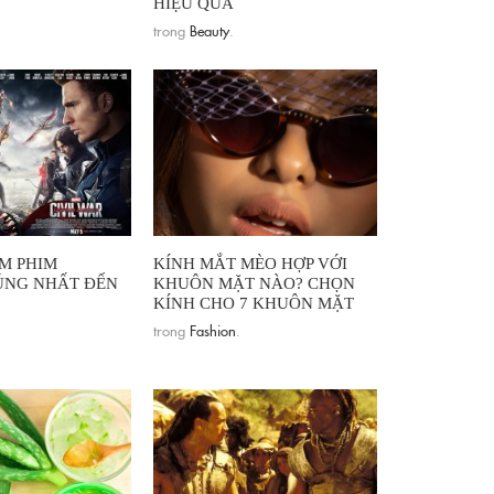
HIỆU QUẢ
trong
Beauty
.
M PHIM
KÍNH MẮT MÈO HỢP VỚI
ÚNG NHẤT ĐẾN
KHUÔN MẶT NÀO? CHỌN
KÍNH CHO 7 KHUÔN MẶT
trong
Fashion
.