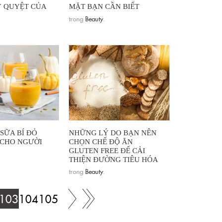
Ỷ QUYỆT CỦA
MẶT BẠN CẦN BIẾT
trong
Beauty
.
SỮA BÍ ĐỎ
NHỮNG LÝ DO BẠN NÊN
 CHO NGƯỜI
CHỌN CHẾ ĐỘ ĂN
GLUTEN FREE ĐỂ CẢI
THIỆN ĐƯỜNG TIÊU HÓA
trong
Beauty
.
103
104
105