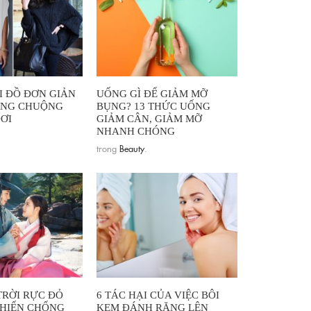
I ĐỒ ĐƠN GIẢN
UỐNG GÌ ĐỂ GIẢM MỠ
ÀNG CHUỘNG
BỤNG? 13 THỨC UỐNG
ƠI
GIẢM CÂN, GIẢM MỠ
NHANH CHÓNG
trong
Beauty
.
TRỜI RỰC ĐỎ
6 TÁC HẠI CỦA VIỆC BÔI
HIẾN CHỐNG
KEM ĐÁNH RĂNG LÊN