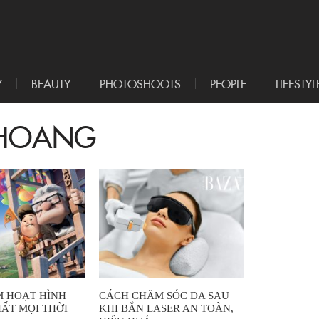
Y
BEAUTY
PHOTOSHOOTS
PEOPLE
LIFESTYL
 HOANG
IM HOẠT HÌNH
CÁCH CHĂM SÓC DA SAU
ẤT MỌI THỜI
KHI BẮN LASER AN TOÀN,