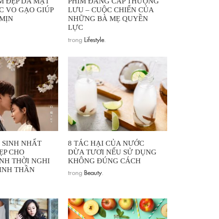
M ĐẸP DA MẶT
PHIM ĐẲNG CẤP THƯỢNG
 VO GẠO GIÚP
LƯU – CUỘC CHIẾN CỦA
MỊN
NHỮNG BÀ MẸ QUYỀN
LỰC
trong
Lifestyle
.
 SINH NHẤT
8 TÁC HẠI CỦA NƯỚC
ẸP CHO
DỪA TƯƠI NẾU SỬ DỤNG
NH THỜI NGHI
KHÔNG ĐÚNG CÁCH
INH THẦN
trong
Beauty
.