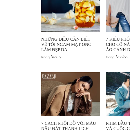
NHỮNG ĐIỀU CẦN BIẾT
7 KIỂU PHỐ
VỀ TỎI NGÂM MẬT ONG
CHO CÔ N
LÀM ĐẸP DA
ÁO CÁNH D
trong
Beauty
.
trong
Fashion
.
7 CÁCH PHỐI ĐỒ VỚI MÀU
PHIM BẦU 
NÂU ĐẤT THANH LỊCH
VÀ CUỘC C