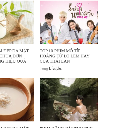
M ĐẸP DA MẶT
TOP 10 PHIM MÔ TÍP
 CHUA ĐƠN
HOÀNG TỬ LỌ LEM HAY
G HIỆU QUẢ
CỦA THÁI LAN
trong
Lifestyle
.