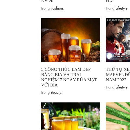
KỶ 20
ĐẠI
trong
Fashion
.
trong
Lifestyle
.
5 CÔNG THỨC LÀM ĐẸP
THỨ TỰ XE
BẰNG BIA VÀ TRẢI
MARVEL Đ
NGHIỆM 7 NGÀY RỬA MẶT
NĂM 2027
VỚI BIA
trong
Lifestyle
.
trong
Beauty
.