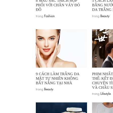
8 MÀU SẮC THÍCH HỢP
5 CÁCH LÀ
PHỐI VỚI CHÂN VÁY ĐỎ
BẰNG NƯỚC
ĐÔ
DA TRẮNG 
trong
Fashion
.
trong
Beauty
.
9 CÁCH LÀM TRẮNG DA
PHIM NHẤT
MẶT TỰ NHIÊN KHÔNG
THẾ: KẾT Đ
BẮT NẮNG TẠI NHÀ
CHUYỆN TÌ
VÀ CHÂU S
trong
Beauty
.
trong
Lifestyle
.