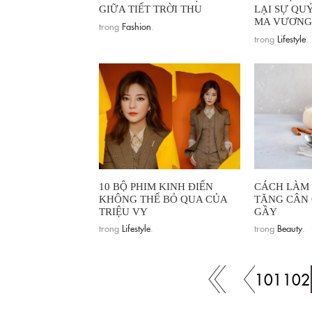
GIỮA TIẾT TRỜI THU
LẠI SỰ QU
MA VƯƠNG
trong
Fashion
.
trong
Lifestyle
.
10 BỘ PHIM KINH ĐIỂN
CÁCH LÀM 
KHÔNG THỂ BỎ QUA CỦA
TĂNG CÂN
TRIỆU VY
GẦY
trong
Lifestyle
.
trong
Beauty
.
101
102