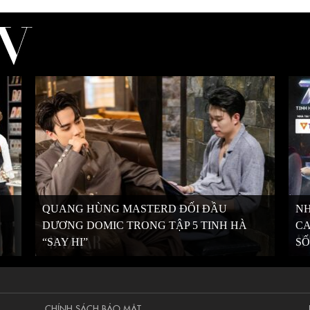
QUANG HÙNG MASTERD ĐỐI ĐẦU
N
DƯƠNG DOMIC TRONG TẬP 5 TINH HÀ
CA
“SAY HI”
S
CHÍNH SÁCH BẢO MẬT