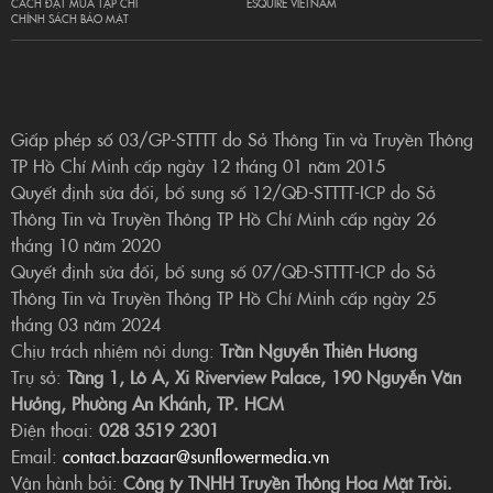
CÁCH ĐẶT MUA TẠP CHÍ
ESQUIRE VIETNAM
CHÍNH SÁCH BẢO MẬT
Giấp phép số 03/GP-STTTT do Sở Thông Tin và Truyền Thông
TP Hồ Chí Minh cấp ngày 12 tháng 01 năm 2015
Quyết định sửa đổi, bổ sung số 12/QĐ-STTTT-ICP do Sở
Thông Tin và Truyền Thông TP Hồ Chí Minh cấp ngày 26
tháng 10 năm 2020
Quyết định sửa đổi, bổ sung số 07/QĐ-STTTT-ICP do Sở
Thông Tin và Truyền Thông TP Hồ Chí Minh cấp ngày 25
tháng 03 năm 2024
Chịu trách nhiệm nội dung:
Trần Nguyễn Thiên Hương
Trụ sở:
Tầng 1, Lô A, Xi Riverview Palace, 190 Nguyễn Văn
Hưởng, Phường An Khánh, TP. HCM
Điện thoại:
028 3519 2301
Email:
contact.bazaar@sunflowermedia.vn
Vận hành bởi:
Công ty TNHH Truyền Thông Hoa Mặt Trời.