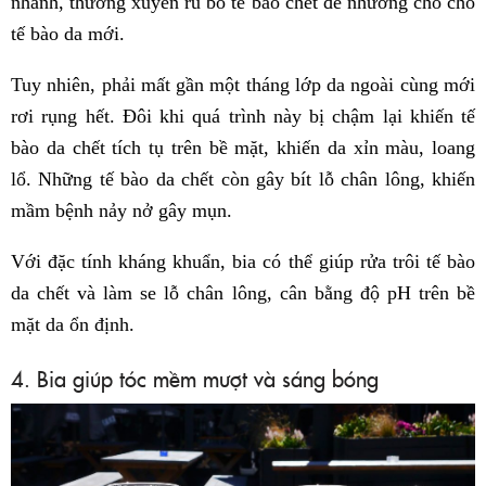
nhanh, thường xuyên rũ bỏ tế bào chết để nhường chỗ cho
tế bào da mới.
Tuy nhiên, phải mất gần một tháng lớp da ngoài cùng mới
rơi rụng hết. Đôi khi quá trình này bị chậm lại khiến tế
bào da chết tích tụ trên bề mặt, khiến da xỉn màu, loang
lổ. Những tế bào da chết còn gây bít lỗ chân lông, khiến
mầm bệnh nảy nở gây mụn.
Với đặc tính kháng khuẩn, bia có thể giúp rửa trôi tế bào
da chết và làm se lỗ chân lông, cân bằng độ pH trên bề
mặt da ổn định.
4. Bia giúp tóc mềm mượt và sáng bóng