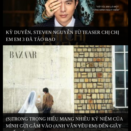
KỲ DUYÊN, STEVEN NGUYỄN TỪ TEASER CHỊ CHỊ
EM EM 3 ĐÃ TÁO BẠO
(S)TRONG TRỌNG HIẾU MANG NHIỀU KỶ NIỆM CỦA
MÌNH GỬI GẮM VÀO (ANH VẪN YÊU EM) ĐẾN GIÂY