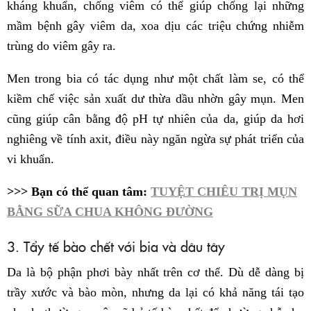
kháng khuẩn, chống viêm có thể giúp chống lại những
mầm bệnh gây viêm da, xoa dịu các triệu chứng nhiễm
trùng do viêm gây ra.
Men trong bia có tác dụng như một chất làm se, có thể
kiềm chế việc sản xuất dư thừa dầu nhờn gây mụn. Men
cũng giúp cân bằng độ pH tự nhiên của da, giúp da hơi
nghiêng về tính axit, điều này ngăn ngừa sự phát triển của
vi khuẩn.
>>> Bạn có thể quan tâm:
TUYỆT CHIÊU TRỊ MỤN
BẰNG SỮA CHUA KHÔNG ĐƯỜNG
3. Tẩy tế bào chết với bia và dâu tây
Da là bộ phận phơi bày nhất trên cơ thể. Dù dễ dàng bị
trầy xước và bào mòn, nhưng da lại có khả năng tái tạo