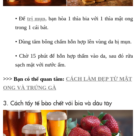
• Để
trị mụn,
bạn hòa 1 thìa bia với 1 thìa mật ong
trong 1 cái bát.
• Dùng tăm bông chấm hỗn hợp lên vùng da bị mụn.
• Chờ 15 phút để hỗn hợp thấm vào da, sau đó rửa
sạch mặt với nước ấm.
>>> Bạn có thể quan tâm:
CÁCH LÀM ĐẸP TỪ MẬT
ONG VÀ TRỨNG GÀ
3. Cách tẩy tế bào chết với bia và dâu tây