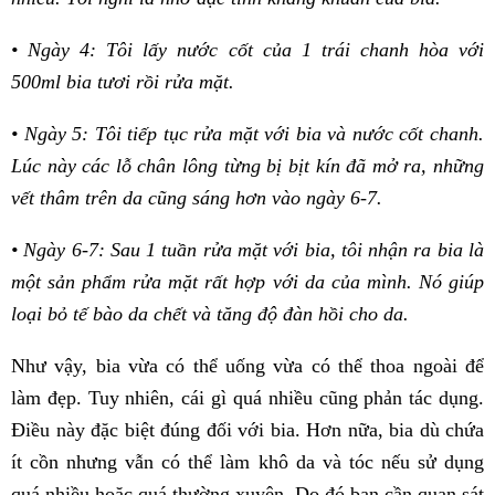
• Ngày 4: Tôi lấy nước cốt của 1 trái chanh hòa với
500ml bia tươi rồi rửa mặt.
• Ngày 5: Tôi tiếp tục rửa mặt với bia và nước cốt chanh.
Lúc này các lỗ chân lông từng bị bịt kín đã mở ra, những
vết thâm trên da cũng sáng hơn vào ngày 6-7.
• Ngày 6-7: Sau 1 tuần rửa mặt với bia, tôi nhận ra bia là
một sản phẩm rửa mặt rất hợp với da của mình. Nó giúp
loại bỏ tế bào da chết và tăng độ đàn hồi cho da.
Như vậy, bia vừa có thể uống vừa có thể thoa ngoài để
làm đẹp. Tuy nhiên, cái gì quá nhiều cũng phản tác dụng.
Điều này đặc biệt đúng đối với bia. Hơn nữa, bia dù chứa
ít cồn nhưng vẫn có thể làm khô da và tóc nếu sử dụng
quá nhiều hoặc quá thường xuyên. Do đó bạn cần quan sát