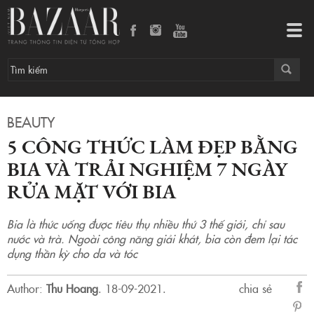
5 công thức làm đẹp bằng bia và trải nghiệm 7 ngày rửa mặt với bia
Tog
navi
BEAUTY
5 CÔNG THỨC LÀM ĐẸP BẰNG
BIA VÀ TRẢI NGHIỆM 7 NGÀY
RỬA MẶT VỚI BIA
Bia là thức uống được tiêu thụ nhiều thứ 3 thế giới, chỉ sau
nước và trà. Ngoài công năng giải khát, bia còn đem lại tác
dụng thần kỳ cho da và tóc
Author:
Thu Hoang
.
18-09-2021.
chia sẻ
sẻ