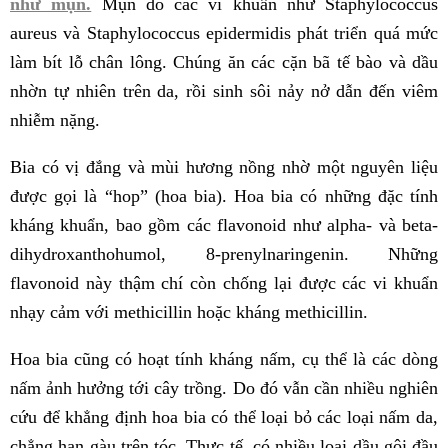
như mụn.
Mụn do các vi khuẩn như Staphylococcus
aureus và Staphylococcus epidermidis phát triển quá mức
làm bít lỗ chân lông. Chúng ăn các cặn bã tế bào và dầu
nhờn tự nhiên trên da, rồi sinh sôi nảy nở dẫn đến viêm
nhiễm nặng.
Bia có vị đắng và mùi hương nồng nhờ một nguyên liệu
được gọi là “hop” (hoa bia). Hoa bia có những đặc tính
kháng khuẩn, bao gồm các flavonoid như alpha- và beta-
dihydroxanthohumol, 8-prenylnaringenin. Những
flavonoid này thậm chí còn chống lại được các vi khuẩn
nhạy cảm với methicillin hoặc kháng methicillin.
Hoa bia cũng có hoạt tính kháng nấm, cụ thể là các dòng
nấm ảnh hưởng tới cây trồng. Do đó vẫn cần nhiều nghiên
cứu để khẳng định hoa bia có thể loại bỏ các loại nấm da,
chẳng hạn gàu trên tóc. Thực tế, có nhiều loại dầu gội đầu