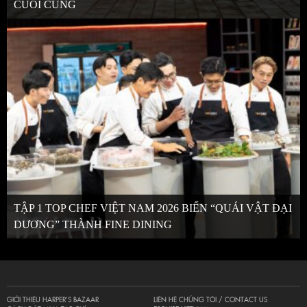
CUỐI CÙNG
TẬP 1 TOP CHEF VIỆT NAM 2026 BIẾN “QUÁI VẬT ĐẠI
DƯƠNG” THÀNH FINE DINING
GIỚI THIỆU HARPER’S BAZAAR
LIÊN HỆ CHÚNG TÔI / CONTACT US