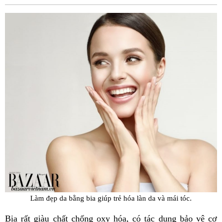
Fac
Làm đẹp da bằng bia giúp trẻ hóa làn da và mái tóc.
Bia rất giàu chất chống oxy hóa, có tác dụng bảo vệ cơ