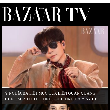
Ý NGHĨA BA TIẾT MỤC CỦA LIÊN QUÂN QUANG
HÙNG MASTERD TRONG TẬP 6 TINH HÀ “SAY HI”