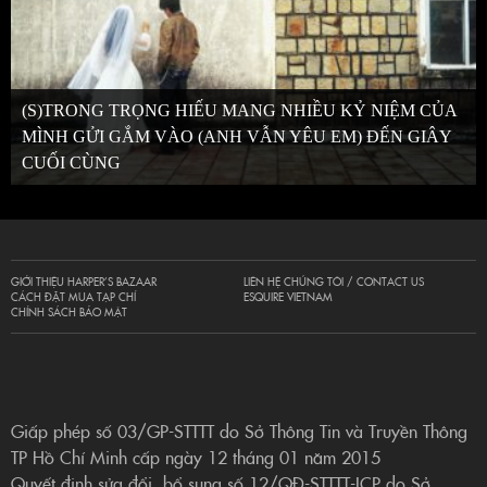
(S)TRONG TRỌNG HIẾU MANG NHIỀU KỶ NIỆM CỦA
MÌNH GỬI GẮM VÀO (ANH VẪN YÊU EM) ĐẾN GIÂY
CUỐI CÙNG
GIỚI THIỆU HARPER’S BAZAAR
LIÊN HỆ CHÚNG TÔI / CONTACT US
CÁCH ĐẶT MUA TẠP CHÍ
ESQUIRE VIETNAM
CHÍNH SÁCH BẢO MẬT
Giấp phép số 03/GP-STTTT do Sở Thông Tin và Truyền Thông
TP Hồ Chí Minh cấp ngày 12 tháng 01 năm 2015
Quyết định sửa đổi, bổ sung số 12/QĐ-STTTT-ICP do Sở