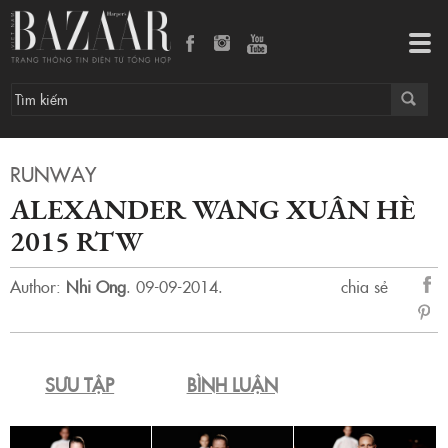
Alexander Wang Xuân Hè 2015 RTW
Tog
navi
RUNWAY
ALEXANDER WANG XUÂN HÈ
2015 RTW
Author:
Nhi Ong
.
09-09-2014.
chia sẻ
sẻ
Fac
SƯU TẬP
BÌNH LUẬN