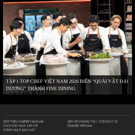
TẬP 1 TOP CHEF VIỆT NAM 2026 BIẾN “QUÁI VẬT ĐẠI
DƯƠNG” THÀNH FINE DINING
GIỚI THIỆU HARPER’S BAZAAR
LIÊN HỆ CHÚNG TÔI / CONTACT US
CÁCH ĐẶT MUA TẠP CHÍ
ESQUIRE VIETNAM
CHÍNH SÁCH BẢO MẬT