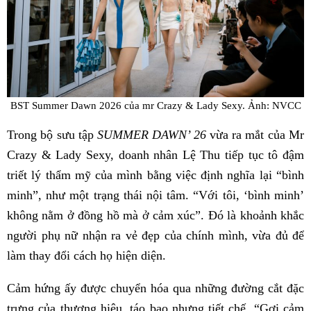
BST Summer Dawn 2026 của mr Crazy & Lady Sexy. Ảnh: NVCC
Trong bộ sưu tập
SUMMER DAWN’ 26
vừa ra mắt của Mr
Crazy & Lady Sexy, doanh nhân Lệ Thu tiếp tục tô đậm
triết lý thẩm mỹ của mình bằng việc định nghĩa lại “bình
minh”, như một trạng thái nội tâm. “Với tôi, ‘bình minh’
không nằm ở đồng hồ mà ở cảm xúc”. Đó là khoảnh khắc
người phụ nữ nhận ra vẻ đẹp của chính mình, vừa đủ để
làm thay đổi cách họ hiện diện.
Cảm hứng ấy được chuyển hóa qua những đường cắt đặc
trưng của thương hiệu, táo bạo nhưng tiết chế. “Gợi cảm