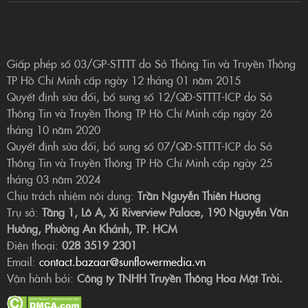
Giấp phép số 03/GP-STTTT do Sở Thông Tin và Truyền Thông
TP Hồ Chí Minh cấp ngày 12 tháng 01 năm 2015
Quyết định sửa đổi, bổ sung số 12/QĐ-STTTT-ICP do Sở
Thông Tin và Truyền Thông TP Hồ Chí Minh cấp ngày 26
tháng 10 năm 2020
Quyết định sửa đổi, bổ sung số 07/QĐ-STTTT-ICP do Sở
Thông Tin và Truyền Thông TP Hồ Chí Minh cấp ngày 25
tháng 03 năm 2024
Chịu trách nhiệm nội dung:
Trần Nguyễn Thiên Hương
Trụ sở:
Tầng 1, Lô A, Xi Riverview Palace, 190 Nguyễn Văn
Hưởng, Phường An Khánh, TP. HCM
Điện thoại:
028 3519 2301
Email:
contact.bazaar@sunflowermedia.vn
Vận hành bởi:
Công ty TNHH Truyền Thông Hoa Mặt Trời.