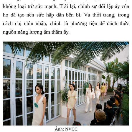
không loại trừ sức mạnh. Trái lại, chính sự đối lập ấy của
họ đã tạo nên sức hấp dẫn bền bỉ. Và thời trang, trong
cách chị nhìn nhận, chính là phương tiện để đánh thức
nguồn năng lượng âm thầm ấy.
Ảnh: NVCC