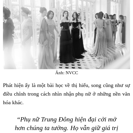
Ảnh: NVCC
Phát hiện ấy là một bài học về thị hiếu, song cũng như sự
điều chỉnh trong cách nhìn nhận phụ nữ ở những nền văn
hóa khác.
“Phụ nữ Trung Đông hiện đại cởi mở
hơn chúng ta tưởng. Họ vẫn giữ giá trị