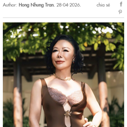
Author:
Hong Nhung Tran
.
28-04-2026.
chia sẻ
sẻ
Fac