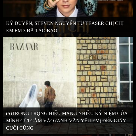
KỲ DUYÊN, STEVEN NGUYỄN TỪ TEASER CHỊ CHỊ
EM EM 3 ĐÃ TÁO BẠO
(S)TRONG TRỌNG HIẾU MANG NHIỀU KỶ NIỆM CỦA
MÌNH GỬI GẮM VÀO (ANH VẪN YÊU EM) ĐẾN GIÂY
CUỐI CÙNG