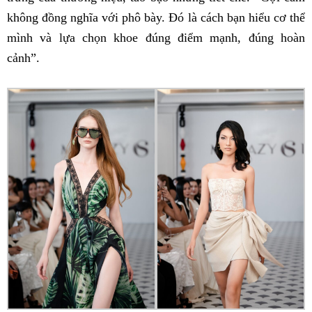
không đồng nghĩa với phô bày. Đó là cách bạn hiểu cơ thể
mình và lựa chọn khoe đúng điểm mạnh, đúng hoàn
cảnh”.