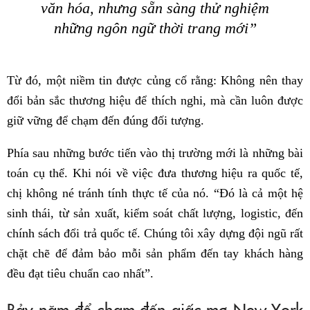
văn hóa, nhưng sẵn sàng thử nghiệm
những ngôn ngữ thời trang mới”
Từ đó, một niềm tin được củng cố rằng: Không nên thay
đổi bản sắc thương hiệu để thích nghi, mà cần luôn được
giữ vững để chạm đến đúng đối tượng.
Phía sau những bước tiến vào thị trường mới là những bài
toán cụ thể. Khi nói về việc đưa thương hiệu ra quốc tế,
chị không né tránh tính thực tế của nó. “Đó là cả một hệ
sinh thái, từ sản xuất, kiểm soát chất lượng, logistic, đến
chính sách đổi trả quốc tế. Chúng tôi xây dựng đội ngũ rất
chặt chẽ để đảm bảo mỗi sản phẩm đến tay khách hàng
đều đạt tiêu chuẩn cao nhất”.
Bảy năm để chạm đến giấc mơ New York