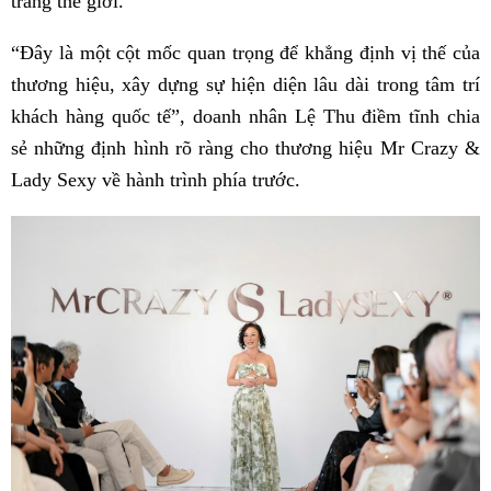
trang thế giới.
“Đây là một cột mốc quan trọng để khẳng định vị thế của
thương hiệu, xây dựng sự hiện diện lâu dài trong tâm trí
khách hàng quốc tế”, doanh nhân Lệ Thu điềm tĩnh chia
sẻ những định hình rõ ràng cho thương hiệu Mr Crazy &
Lady Sexy về hành trình phía trước.