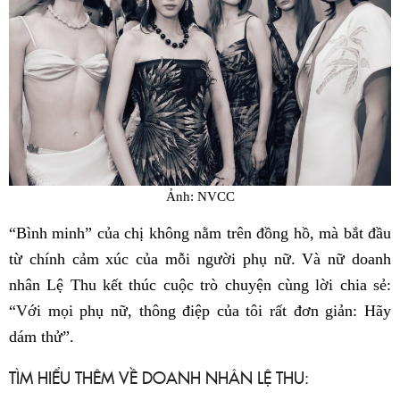
Ảnh: NVCC
“Bình minh” của chị không nằm trên đồng hồ, mà bắt đầu
từ chính cảm xúc của mỗi người phụ nữ. Và nữ doanh
nhân Lệ Thu kết thúc cuộc trò chuyện cùng lời chia sẻ:
“Với mọi phụ nữ, thông điệp của tôi rất đơn giản: Hãy
dám thử”.
TÌM HIỂU THÊM VỀ DOANH NHÂN LỆ THU: