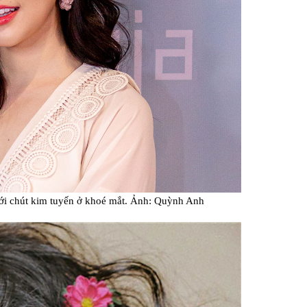
ới chút kim tuyến ở khoé mắt. Ảnh: Quỳnh Anh