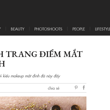
Y
BEAUTY
PHOTOSHOOTS
PEOPLE
LIFESTYL
 TRANG ĐIỂM MẮT
H
ới kiểu makeup mắt đính đá này đấy
chia sẻ
sẻ
Facebook