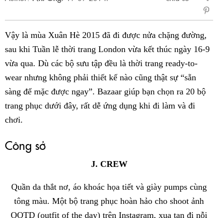
sẻ
Fac
Vậy là mùa Xuân Hè 2015 đã đi được nửa chặng đường,
sau khi Tuần lễ thời trang London vừa kết thúc ngày 16-9
vừa qua. Dù các bộ sưu tập đều là thời trang ready-to-
wear nhưng không phải thiết kế nào cũng thật sự “sẵn
sàng để mặc được ngay”. Bazaar giúp bạn chọn ra 20 bộ
trang phục dưới đây, rất dễ ứng dụng khi đi làm và đi
chơi.
Công sở
J. CREW
Quần da thắt nơ, áo khoác họa tiết và giày pumps cùng
tông màu. Một bộ trang phục hoàn hảo cho shoot ảnh
OOTD (outfit of the day) trên Instagram, xua tan đi nỗi