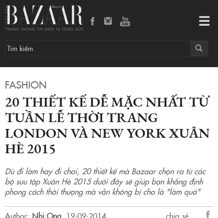
20 thiết kế dễ mặc nhất từ Tuần lễ thời trang London và New York Xuân Hè 2015
Tog
navi
FASHION
20 THIẾT KẾ DỄ MẶC NHẤT TỪ
TUẦN LỄ THỜI TRANG
LONDON VÀ NEW YORK XUÂN
HÈ 2015
Dù đi làm hay đi chơi, 20 thiết kế mà Bazaar chọn ra từ các
bộ sưu tập Xuân Hè 2015 dưới đây sẽ giúp bạn khẳng định
phong cách thời thượng mà vẫn không bị cho là "làm quá"
Author:
Nhi Ong
.
19-09-2014.
chia sẻ