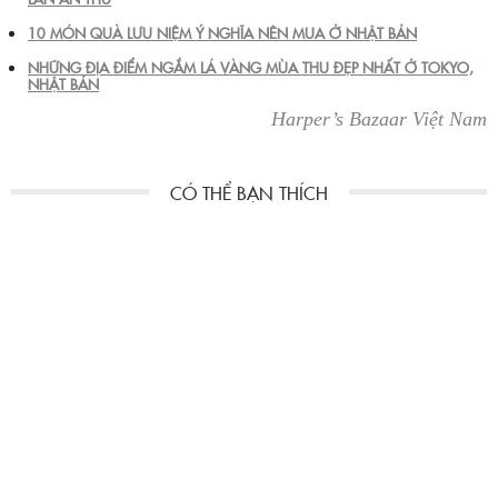
10 MÓN QUÀ LƯU NIỆM Ý NGHĨA NÊN MUA Ở NHẬT BẢN
NHỮNG ĐỊA ĐIỂM NGẮM LÁ VÀNG MÙA THU ĐẸP NHẤT Ở TOKYO,
NHẬT BẢN
Harper’s Bazaar Việt Nam