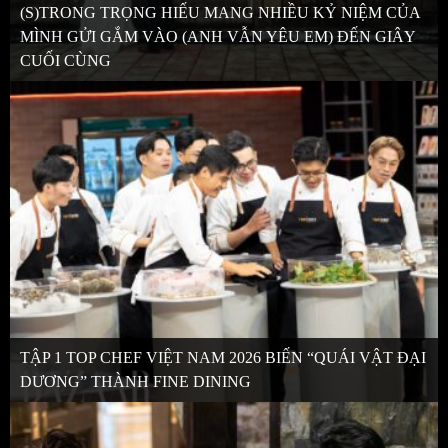
(S)TRONG TRỌNG HIẾU MANG NHIỀU KỶ NIỆM CỦA
MÌNH GỬI GẮM VÀO (ANH VẪN YÊU EM) ĐẾN GIÂY
CUỐI CÙNG
TẬP 1 TOP CHEF VIỆT NAM 2026 BIẾN “QUÁI VẬT ĐẠI
DƯƠNG” THÀNH FINE DINING