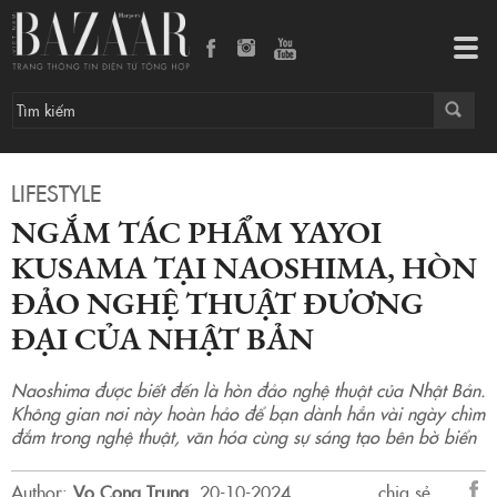
Ngắm tác phẩm Yayoi Kusama tại Naoshima, hòn đảo nghệ thuật đương đại của Nhật Bản
Tog
navi
LIFESTYLE
NGẮM TÁC PHẨM YAYOI
KUSAMA TẠI NAOSHIMA, HÒN
ĐẢO NGHỆ THUẬT ĐƯƠNG
ĐẠI CỦA NHẬT BẢN
Naoshima được biết đến là hòn đảo nghệ thuật của Nhật Bản.
Không gian nơi này hoàn hảo để bạn dành hẳn vài ngày chìm
đắm trong nghệ thuật, văn hóa cùng sự sáng tạo bên bờ biển
Author:
Vo Cong Trung
.
20-10-2024.
chia sẻ