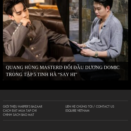
QUANG HÙNG MASTERD ĐỐI ĐẦU DƯƠNG DOMIC
TRONG TẬP 5 TINH HÀ “SAY HI”
GIỚI THIỆU HARPER’S BAZAAR
LIÊN HỆ CHÚNG TÔI / CONTACT US
CÁCH ĐẶT MUA TẠP CHÍ
ESQUIRE VIETNAM
CHÍNH SÁCH BẢO MẬT