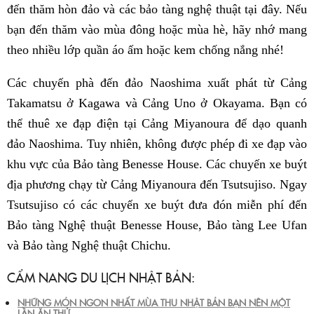
đến thăm hòn đảo và các bảo tàng nghệ thuật tại đây. Nếu
bạn đến thăm vào mùa đông hoặc mùa hè, hãy nhớ mang
theo nhiều lớp quần áo ấm hoặc kem chống nắng nhé!
Các chuyến phà đến đảo Naoshima xuất phát từ Cảng
Takamatsu ở Kagawa và Cảng Uno ở Okayama. Bạn có
thể thuê xe đạp điện tại Cảng Miyanoura để dạo quanh
đảo Naoshima. Tuy nhiên, không được phép đi xe đạp vào
khu vực của Bảo tàng Benesse House. Các chuyến xe buýt
địa phương chạy từ Cảng Miyanoura đến Tsutsujiso. Ngay
Tsutsujiso có các chuyến xe buýt đưa đón miễn phí đến
Bảo tàng Nghệ thuật Benesse House, Bảo tàng Lee Ufan
và Bảo tàng Nghệ thuật Chichu.
CẨM NANG DU LỊCH NHẬT BẢN:
NHỮNG MÓN NGON NHẤT MÙA THU NHẬT BẢN BẠN NÊN MỘT
LẦN ĂN THỬ