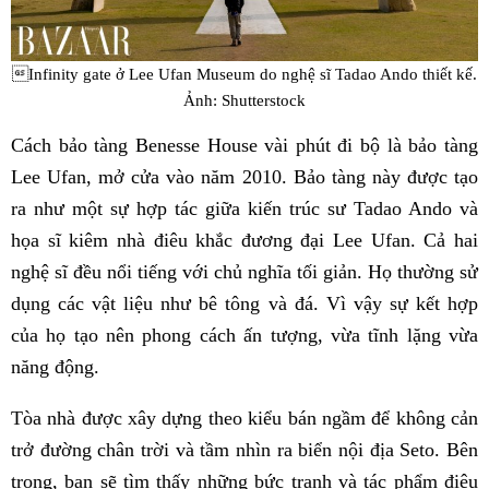
Infinity gate ở Lee Ufan Museum do nghệ sĩ Tadao Ando thiết kế.
Ảnh: Shutterstock
Cách bảo tàng Benesse House vài phút đi bộ là bảo tàng
Lee Ufan, mở cửa vào năm 2010. Bảo tàng này được tạo
ra như một sự hợp tác giữa kiến ​​trúc sư Tadao Ando và
họa sĩ kiêm nhà điêu khắc đương đại Lee Ufan. Cả hai
nghệ sĩ đều nổi tiếng với chủ nghĩa tối giản. Họ thường sử
dụng các vật liệu như bê tông và đá. Vì vậy sự kết hợp
của họ tạo nên phong cách ấn tượng, vừa tĩnh lặng vừa
năng động.
Tòa nhà được xây dựng theo kiểu bán ngầm để không cản
trở đường chân trời và tầm nhìn ra biển nội địa Seto. Bên
trong, bạn sẽ tìm thấy những bức tranh và tác phẩm điêu