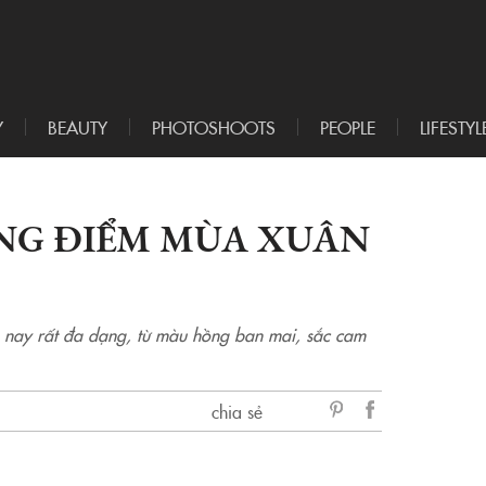
Y
BEAUTY
PHOTOSHOOTS
PEOPLE
LIFESTYL
NG ĐIỂM MÙA XUÂN
nay rất đa dạng, từ màu hồng ban mai, sắc cam
chia sẻ
sẻ
Facebook