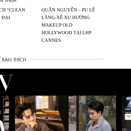
CH “CLEAN
QUÂN NGUYỄN – PU LÊ
 ĐẠI
LĂNG-XÊ XU HƯỚNG
MAKEUP OLD
HOLLYWOOD TẠI LHP
CANNES