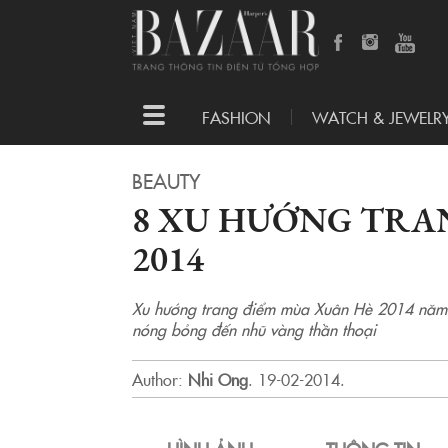
Toggle
FASHION
WATCH & JEWELR
navigation
BEAUTY
8 XU HƯỚNG TRA
2014
Xu hướng trang điểm mùa Xuân Hè 2014 năm 
nóng bỏng đến nhũ vàng thần thoại
Author:
Nhi Ong
.
19-02-2014.