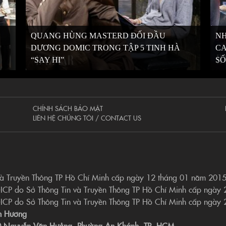
QUANG HÙNG MASTERD ĐỐI ĐẦU
N
DƯƠNG DOMIC TRONG TẬP 5 TINH HÀ
CA
“SAY HI”
S
CHÍNH SÁCH BẢO MẬT
LIÊN HỆ CHÚNG TÔI / CONTACT US
và Truyền Thông TP Hồ Chí Minh cấp ngày 12 tháng 01 năm 201
-ICP do Sở Thông Tin và Truyền Thông TP Hồ Chí Minh cấp ngày
-ICP do Sở Thông Tin và Truyền Thông TP Hồ Chí Minh cấp ngày
n Hương
190 Nguyễn Văn Hưởng, Phường An Khánh, TP. HCM