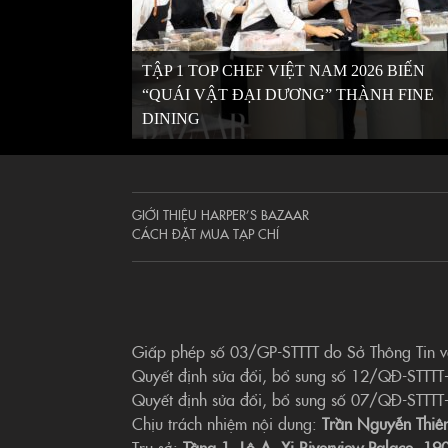
TẬP 1 TOP CHEF VIỆT NAM 2026 BIẾN
“QUÁI VẬT ĐẠI DƯƠNG” THÀNH FINE
DINING
GIỚI THIỆU HARPER’S BAZAAR
CÁCH ĐẶT MUA TẠP CHÍ
Giấp phép số 03/GP-STTTT do Sở Thông Tin 
Quyết định sửa đổi, bổ sung số 12/QĐ-STTTT
Quyết định sửa đổi, bổ sung số 07/QĐ-STTTT
Chịu trách nhiệm nội dung:
Trần Nguyễn Thiê
Trụ sở:
Tầng 1, Lô A, Xi Riverview Palace, 