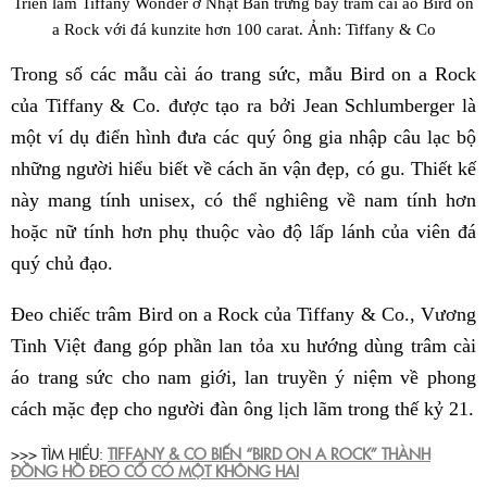
Triển lãm Tiffany Wonder ở Nhật Bản trưng bày trâm cài áo Bird on
a Rock với đá kunzite hơn 100 carat. Ảnh: Tiffany & Co
Trong số các mẫu cài áo trang sức, mẫu Bird on a Rock
của Tiffany & Co. được tạo ra bởi Jean Schlumberger là
một ví dụ điển hình đưa các quý ông gia nhập câu lạc bộ
những người hiểu biết về cách ăn vận đẹp, có gu. Thiết kế
này mang tính unisex, có thể nghiêng về nam tính hơn
hoặc nữ tính hơn phụ thuộc vào độ lấp lánh của viên đá
quý chủ đạo.
Đeo chiếc trâm Bird on a Rock của Tiffany & Co., Vương
Tinh Việt đang góp phần lan tỏa xu hướng dùng trâm cài
áo trang sức cho nam giới, lan truyền ý niệm về phong
cách mặc đẹp cho người đàn ông lịch lãm trong thế kỷ 21.
>>> TÌM HIỂU:
TIFFANY & CO BIẾN “BIRD ON A ROCK” THÀNH
ĐỒNG HỒ ĐEO CỔ CÓ MỘT KHÔNG HAI