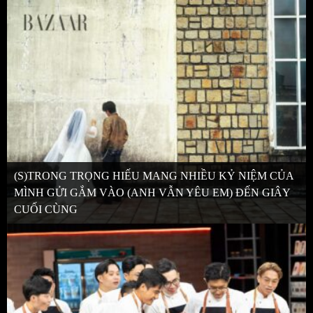
(S)TRONG TRỌNG HIẾU MANG NHIỀU KỶ NIỆM CỦA
MÌNH GỬI GẮM VÀO (ANH VẪN YÊU EM) ĐẾN GIÂY
CUỐI CÙNG