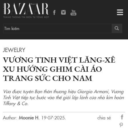
Vương Tinh Việt lăng-xê xu hướng ghim cài áo trang sức cho nam
Tog
navi
JEWELRY
VƯƠNG TINH VIỆT LĂNG-XÊ
XU HƯỚNG GHIM CÀI ÁO
TRANG SỨC CHO NAM
Vừa được tuyên Bạn thân thương hiệu Giorgio Armani, Vương
Tinh Việt tiếp tục bước vào thế giới lấp lánh của nhà kim hoàn
Tiffany & Co.
Author:
Moonie H
.
19-07-2025.
chia sẻ
sẻ