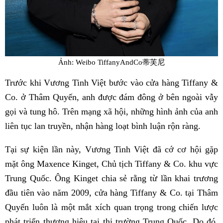
Ảnh: Weibo TiffanyAndCo蒂芙尼
Trước khi Vương Tinh Việt bước vào cửa hàng Tiffany &
Co. ở Thâm Quyến, anh được đám đông ở bên ngoài vẫy
gọi và tung hô. Trên mạng xã hội, những hình ảnh của anh
liên tục lan truyền, nhận hàng loạt bình luận rộn ràng.
Tại sự kiện lần này, Vương Tinh Việt đã cớ cơ hội gặp
mặt ông Maxence Kinget, Chủ tịch Tiffany & Co. khu vực
Trung Quốc. Ông Kinget chia sẻ rằng từ lần khai trương
đầu tiên vào năm 2009, cửa hàng Tiffany & Co. tại Thâm
Quyến luôn là một mắt xích quan trọng trong chiến lược
phát triển thương hiệu tại thị trường Trung Quốc. Do đó,