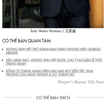
Ảnh: Weibo Hoshino丨王星越
CÓ THỂ BẠN QUAN TÂM:
VƯƠNG TINH VIỆT TRỞ THÀNH BẠN THÂN THƯƠNG HIỆU GIORGIO
ARMANI
HẦU MINH HẠO, VƯƠNG TINH VIỆT ĐƯỢC CHÚ Ý TẠI TUẦN LỄ THỜI
TRANG MILAN
ĐỔNG TƯ THÀNH MANG DIỆN MẠO BAD BOY ĐẾN TIỆC KHAI
TRƯƠNG CỬA HÀNG TIFFANY & CO. THÀNH ĐÔ
Harper’s Bazaar Việt Nam