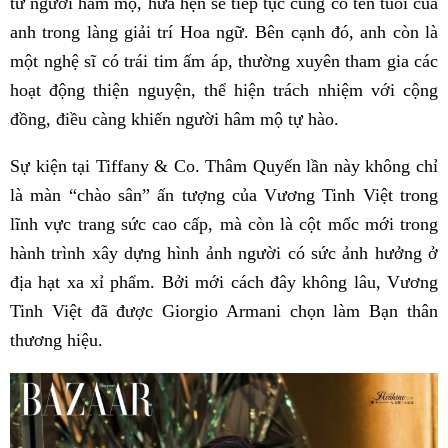
từ người hâm mộ, hứa hẹn sẽ tiếp tục củng cố tên tuổi của
anh trong làng giải trí Hoa ngữ. Bên cạnh đó, anh còn là
một nghệ sĩ có trái tim ấm áp, thường xuyên tham gia các
hoạt động thiện nguyện, thể hiện trách nhiệm với cộng
đồng, điều càng khiến người hâm mộ tự hào.
Sự kiện tại Tiffany & Co. Thâm Quyến lần này không chỉ
là màn “chào sân” ấn tượng của Vương Tinh Việt trong
lĩnh vực trang sức cao cấp, mà còn là cột mốc mới trong
hành trình xây dựng hình ảnh người có sức ảnh hưởng ở
địa hạt xa xỉ phẩm. Bởi mới cách đây không lâu, Vương
Tinh Việt đã được Giorgio Armani chọn làm Bạn thân
thương hiệu.