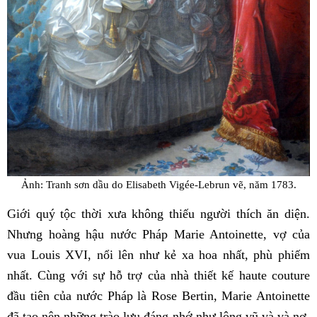
Ảnh: Tranh sơn dầu do Elisabeth Vigée-Lebrun vẽ, năm 1783.
Giới quý tộc thời xưa không thiếu người thích ăn diện.
Nhưng hoàng hậu nước Pháp Marie Antoinette, vợ của
vua Louis XVI, nổi lên như kẻ xa hoa nhất, phù phiếm
nhất. Cùng với sự hỗ trợ của nhà thiết kế haute couture
đầu tiên của nước Pháp là Rose Bertin, Marie Antoinette
đã tạo nên những trào lưu đáng nhớ như lông vũ và và nơ,