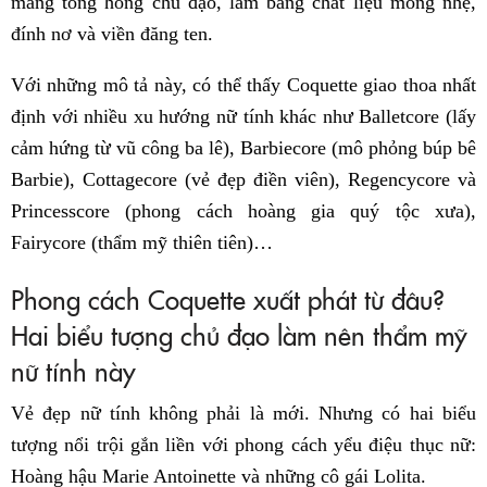
mang tông hồng chủ đạo, làm bằng chất liệu mỏng nhẹ,
đính nơ và viền đăng ten.
Với những mô tả này, có thể thấy Coquette giao thoa nhất
định với nhiều xu hướng nữ tính khác như Balletcore (lấy
cảm hứng từ vũ công ba lê), Barbiecore (mô phỏng búp bê
Barbie), Cottagecore (vẻ đẹp điền viên), Regencycore và
Princesscore (phong cách hoàng gia quý tộc xưa),
Fairycore (thẩm mỹ thiên tiên)…
Phong cách Coquette xuất phát từ đâu?
Hai biểu tượng chủ đạo làm nên thẩm mỹ
nữ tính này
Vẻ đẹp nữ tính không phải là mới. Nhưng có hai biểu
tượng nổi trội gắn liền với phong cách yểu điệu thục nữ:
Hoàng hậu Marie Antoinette và những cô gái Lolita.