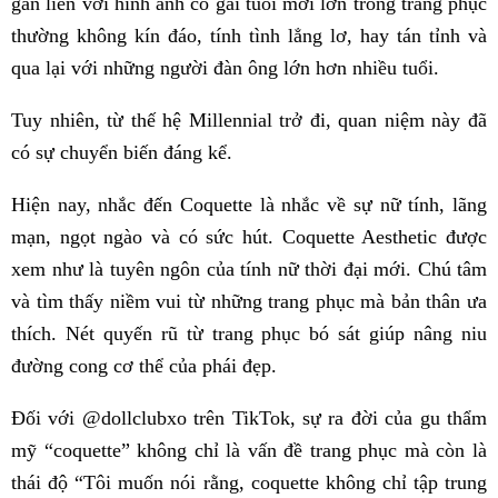
gắn liền với hình ảnh cô gái tuổi mới lớn trong trang phục
thường không kín đáo, tính tình lẳng lơ, hay tán tỉnh và
qua lại với những người đàn ông lớn hơn nhiều tuổi.
Tuy nhiên, từ thế hệ Millennial trở đi, quan niệm này đã
có sự chuyển biến đáng kể.
Hiện nay, nhắc đến Coquette là nhắc về sự nữ tính, lãng
mạn, ngọt ngào và có sức hút. Coquette Aesthetic được
xem như là tuyên ngôn của tính nữ thời đại mới. Chú tâm
và tìm thấy niềm vui từ những trang phục mà bản thân ưa
thích. Nét quyến rũ từ trang phục bó sát giúp nâng niu
đường cong cơ thể của phái đẹp.
Đối với @dollclubxo trên TikTok, sự ra đời của gu thẩm
mỹ “coquette” không chỉ là vấn đề trang phục mà còn là
thái độ “Tôi muốn nói rằng, coquette không chỉ tập trung