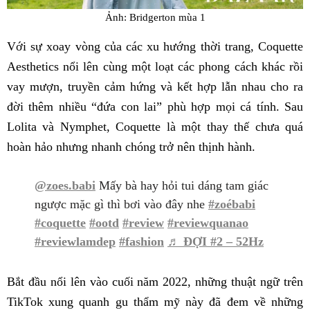
Ảnh: Bridgerton mùa 1
Với sự xoay vòng của các xu hướng thời trang, Coquette
Aesthetics nổi lên cùng một loạt các phong cách khác rồi
vay mượn, truyền cảm hứng và kết hợp lẫn nhau cho ra
đời thêm nhiều “đứa con lai” phù hợp mọi cá tính. Sau
Lolita và Nymphet, Coquette là một thay thế chưa quá
hoàn hảo nhưng nhanh chóng trở nên thịnh hành.
@zoes.babi
Mấy bà hay hỏi tui dáng tam giác
ngược mặc gì thì bơi vào đây nhe
#zoébabi
#coquette
#ootd
#review
#reviewquanao
#reviewlamdep
#fashion
♬ ĐỢI #2 – 52Hz
Bắt đầu nổi lên vào cuối năm 2022, những thuật ngữ trên
TikTok xung quanh gu thẩm mỹ này đã đem về những