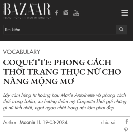
Coquette: Phong cách thời trang thục nữ cho nàng mộng mơ
Tog
navi
VOCABULARY
COQUETTE: PHONG CÁCH
THỜI TRANG THỤC NỮ CHO
NÀNG MỘNG MƠ
Lấy cảm hứng từ hoàng hậu Marie Antoinette và phong cách
thời trang Lolita, xu hướng thẩm mỹ Coquette khơi gợi những
gì nữ tính nhất, ngọt ngào nhất trong nội tâm phái đẹp
Author:
Moonie H
.
19-03-2024.
chia sẻ
sẻ