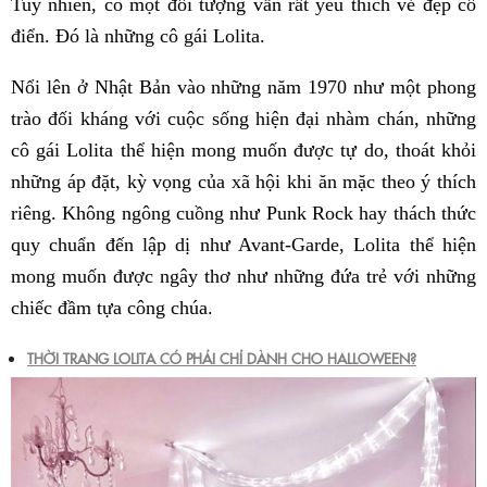
Tuy nhiên, có một đối tượng vẫn rất yêu thích vẻ đẹp cổ
điển. Đó là những cô gái Lolita.
Nổi lên ở Nhật Bản vào những năm 1970 như một phong
trào đối kháng với cuộc sống hiện đại nhàm chán, những
cô gái Lolita thể hiện mong muốn được tự do, thoát khỏi
những áp đặt, kỳ vọng của xã hội khi ăn mặc theo ý thích
riêng. Không ngông cuồng như Punk Rock hay thách thức
quy chuẩn đến lập dị như Avant-Garde, Lolita thể hiện
mong muốn được ngây thơ như những đứa trẻ với những
chiếc đầm tựa công chúa.
THỜI TRANG LOLITA CÓ PHẢI CHỈ DÀNH CHO HALLOWEEN?