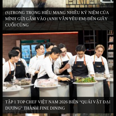
(S)TRONG TRỌNG HIẾU MANG NHIỀU KỶ NIỆM CỦA
MÌNH GỬI GẮM VÀO (ANH VẪN YÊU EM) ĐẾN GIÂY
CUỐI CÙNG
TẬP 1 TOP CHEF VIỆT NAM 2026 BIẾN “QUÁI VẬT ĐẠI
DƯƠNG” THÀNH FINE DINING