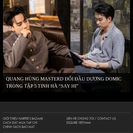
QUANG HÙNG MASTERD ĐỐI ĐẦU DƯƠNG DOMIC
TRONG TẬP 5 TINH HÀ “SAY HI”
GIỚI THIỆU HARPER’S BAZAAR
LIÊN HỆ CHÚNG TÔI / CONTACT US
CÁCH ĐẶT MUA TẠP CHÍ
ESQUIRE VIETNAM
CHÍNH SÁCH BẢO MẬT