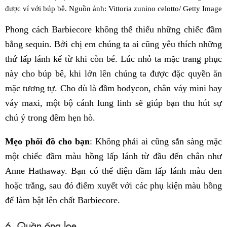
được ví với búp bê. Nguồn ảnh: Vittoria zunino celotto/ Getty Image
Phong cách Barbiecore không thể thiếu những chiếc đầm
bằng sequin. Bởi chị em chúng ta ai cũng yêu thích những
thứ lấp lánh kể từ khi còn bé. Lúc nhỏ ta mặc trang phục
này cho búp bê, khi lớn lên chúng ta được đặc quyền ăn
mặc tương tự. Cho dù là đầm bodycon, chân váy mini hay
váy maxi, một bộ cánh lung linh sẽ giúp bạn thu hút sự
chú ý trong đêm hẹn hò.
Mẹo phối đồ cho bạn
: Không phải ai cũng sẵn sàng mặc
một chiếc đầm màu hồng lấp lánh từ đầu đến chân như
Anne Hathaway. Bạn có thể diện đầm lấp lánh màu đen
hoặc trắng, sau đó điểm xuyết với các phụ kiện màu hồng
để làm bật lên chất Barbiecore.
6. Quần ống loe