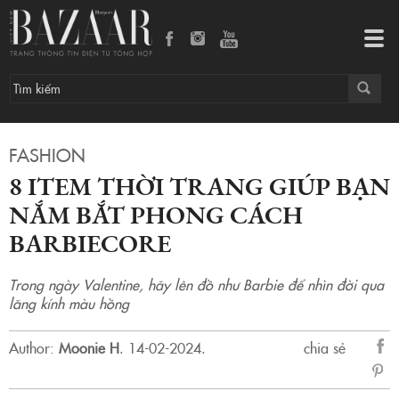
8 item thời trang giúp bạn nắm bắt phong cách Barbiecore
Tog
navi
FASHION
8 ITEM THỜI TRANG GIÚP BẠN
NẮM BẮT PHONG CÁCH
BARBIECORE
Trong ngày Valentine, hãy lên đồ như Barbie để nhìn đời qua
lăng kính màu hồng
Author:
Moonie H
.
14-02-2024.
chia sẻ
sẻ
Fac