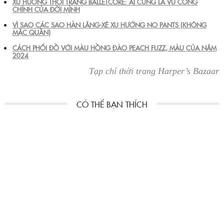
XU HƯỚNG THỜI TRANG BALLETCORE: AI CŨNG LÀ VŨ CÔNG
CHÍNH CỦA ĐỜI MÌNH
VÌ SAO CÁC SAO HÀN LĂNG-XÊ XU HƯỚNG NO PANTS (KHÔNG
MẶC QUẦN)
CÁCH PHỐI ĐỒ VỚI MÀU HỒNG ĐÀO PEACH FUZZ, MÀU CỦA NĂM
2024
Tạp chí thời trang Harper’s Bazaar