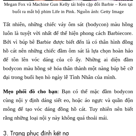
Megan Fox và Machine Gun Kelly tái hiện cặp đôi Barbie – Ken tại
buổi ra mắt bộ phim Life in Pink. Nguồn ảnh: Getty Image
Tất nhiên, những chiếc váy ôm sát (bodycon) màu hồng
luôn là tuyệt vời nhất để thể hiện phong cách Barbiecore.
Bởi vì búp bê Barbie được biết đến là có thân hình đồng
hồ cát nên những chiếc đầm ôm sát là lựa chọn hoàn hảo
để tôn lên vóc dáng của cô ấy. Những ai diện đầm
bodycon màu hồng sẽ hóa thân thành một nàng búp bê cỡ
đại trong buổi hẹn hò ngày lễ Tình Nhân của mình.
Mẹo phối đồ cho bạn
: Bạn có thể mặc đầm bodycon
cùng nội y định dáng siết eo, hoặc áo ngực và quần độn
mông để tạo vóc dáng đồng hồ cát. Tuy nhiên nên biết
rằng những loại nội y này không quá thoải mái.
3. Trang phục đính kết nơ