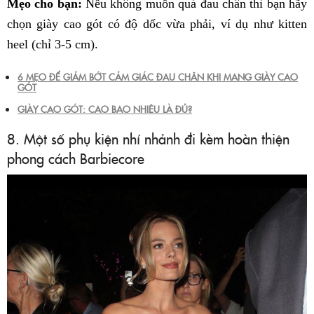
Mẹo cho bạn:
Nếu không muốn quá đau chân thì bạn hãy
chọn giày cao gót có độ dốc vừa phải, ví dụ như kitten
heel (chỉ 3-5 cm).
6 MẸO ĐỂ GIẢM BỚT CẢM GIÁC ĐAU CHÂN KHI MANG GIÀY CAO
GÓT
GIÀY CAO GÓT: CAO BAO NHIÊU LÀ ĐỦ?
8. Một số phụ kiện nhí nhảnh đi kèm hoàn thiện
phong cách Barbiecore