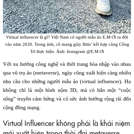
Virtual influencer là gì? Việt Nam có người mẫu ảo E.M Ơi ra đời
vào năm 2020. Trong ảnh, cô mang giày Bitis’ kết hợp cùng Công
Trí thực hiện. Ảnh: Instagram @E.M Ơi
Với xu hướng công nghệ và thời trang hòa nhập vào nhau
qua vũ trụ ảo (metaverse), ngày cũng xuất hiện càng nhiều
nhu cầu cho những người mẫu ảo (virtual influencer). Họ
không chỉ là một hình nộm 3D, mà có hẳn một “cuộc
sống” truyền cảm hứng và có sức ảnh hưởng rộng rãi đến
cộng đồng mạng.
Virtual Influencer không phải là khái niệm
mới xuất hiện trong thời đại metaverse