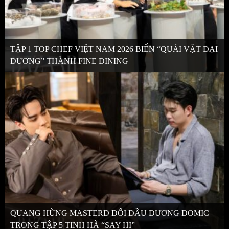
TẬP 1 TOP CHEF VIỆT NAM 2026 BIẾN “QUÁI VẬT ĐẠI
DƯƠNG” THÀNH FINE DINING
QUANG HÙNG MASTERD ĐỐI ĐẦU DƯƠNG DOMIC
TRONG TẬP 5 TINH HÀ “SAY HI”