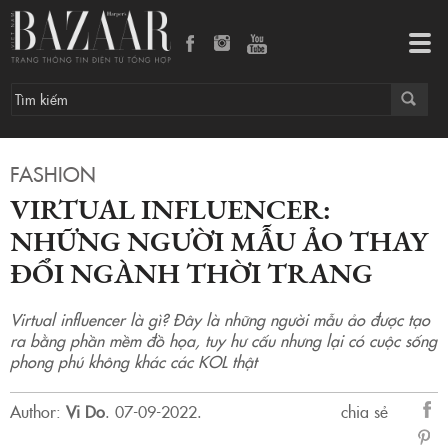
Virtual Influencer: Những người mẫu ảo thay đổi ngành thời trang
Tog
navi
FASHION
VIRTUAL INFLUENCER:
NHỮNG NGƯỜI MẪU ẢO THAY
ĐỔI NGÀNH THỜI TRANG
Virtual influencer là gì? Đây là những người mẫu ảo được tạo
ra bằng phần mềm đồ họa, tuy hư cấu nhưng lại có cuộc sống
phong phú không khác các KOL thật
Author:
Vi Do
.
07-09-2022.
chia sẻ
sẻ