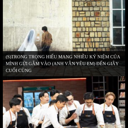
(S)TRONG TRỌNG HIẾU MANG NHIỀU KỶ NIỆM CỦA
MÌNH GỬI GẮM VÀO (ANH VẪN YÊU EM) ĐẾN GIÂY
CUỐI CÙNG