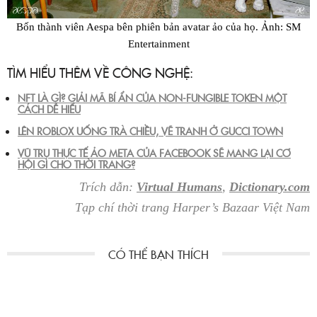
Bốn thành viên Aespa bên phiên bản avatar ảo của họ. Ảnh: SM
Entertainment
TÌM HIỂU THÊM VỀ CÔNG NGHỆ:
NFT LÀ GÌ? GIẢI MÃ BÍ ẨN CỦA NON-FUNGIBLE TOKEN MỘT
CÁCH DỄ HIỂU
LÊN ROBLOX UỐNG TRÀ CHIỀU, VẼ TRANH Ở GUCCI TOWN
VŨ TRỤ THỰC TẾ ẢO META CỦA FACEBOOK SẼ MANG LẠI CƠ
HỘI GÌ CHO THỜI TRANG?
Trích dẫn:
Virtual Humans
,
Dictionary.com
Tạp chí thời trang Harper’s Bazaar Việt Nam