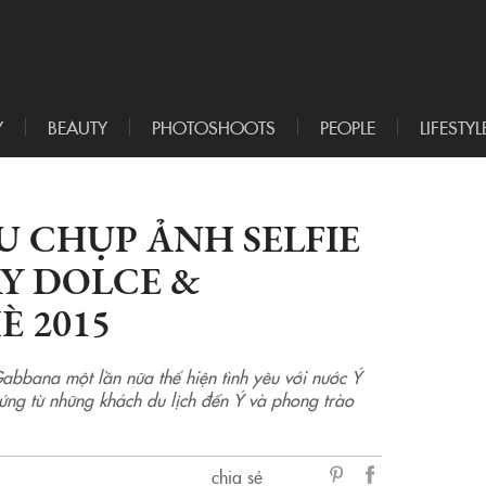
Y
BEAUTY
PHOTOSHOOTS
PEOPLE
LIFESTYL
U CHỤP ẢNH SELFIE
Y DOLCE &
 2015
abbana một lần nữa thể hiện tình yêu với nước Ý
ng từ những khách du lịch đến Ý và phong trào
chia sẻ