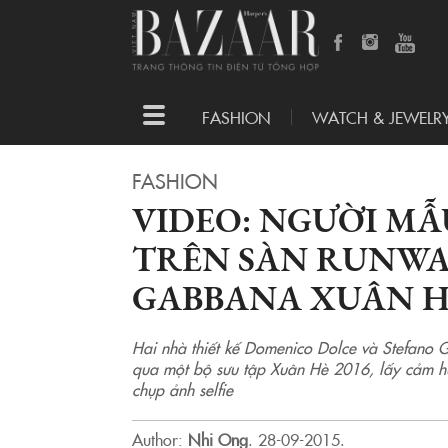
Toggle
FASHION
WATCH & JEWELR
navigation
FASHION
VIDEO: NGƯỜI MẪ
TRÊN SÀN RUNWA
GABBANA XUÂN HÈ
Hai nhà thiết kế Domenico Dolce và Stefano G
qua một bộ sưu tập Xuân Hè 2016, lấy cảm hứ
chụp ảnh selfie
Author:
Nhi Ong
.
28-09-2015.