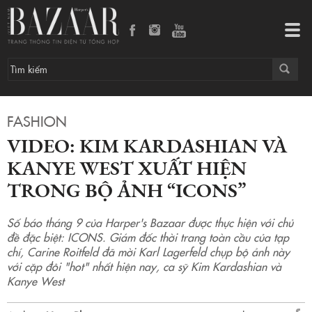
VIDEO: KIM KARDASHIAN VÀ KANYE WEST XUẤT HIỆN TRONG BỘ ẢNH “ICONS”
Tog
navi
FASHION
VIDEO: KIM KARDASHIAN VÀ
KANYE WEST XUẤT HIỆN
TRONG BỘ ẢNH “ICONS”
Số báo tháng 9 của Harper's Bazaar được thực hiện với chủ
đề đặc biệt: ICONS. Giám đốc thời trang toàn cầu của tạp
chí, Carine Roitfeld đã mời Karl Lagerfeld chụp bộ ảnh này
với cặp đôi "hot" nhất hiện nay, ca sỹ Kim Kardashian và
Kanye West