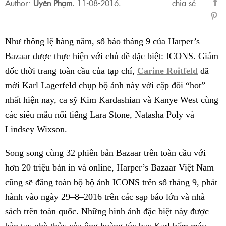
Author:
Uyên Phạm
.
11-08-2016.
chia sẻ
sẻ
Fac
Như thông lệ hàng năm, số báo tháng 9 của Harper’s
Bazaar được thực hiện với chủ đề đặc biệt: ICONS. Giám
đốc thời trang toàn cầu của tạp chí,
Carine Roitfeld
đã
mời Karl Lagerfeld chụp bộ ảnh này với cặp đôi “hot”
nhất hiện nay, ca sỹ Kim Kardashian và Kanye West cùng
các siêu mẫu nổi tiếng Lara Stone, Natasha Poly và
Lindsey Wixson.
Song song cùng 32 phiên bản Bazaar trên toàn cầu với
hơn 20 triệu bản in và online, Harper’s Bazaar Việt Nam
cũng sẽ đăng toàn bộ bộ ảnh ICONS trên số tháng 9, phát
hành vào ngày 29–8–2016 trên các sạp báo lớn và nhà
sách trên toàn quốc. Những hình ảnh đặc biệt này được
bàn tay phù thủy của ông hoàng tóc bạc Karl bấm máy