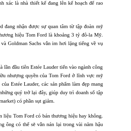
 xác là nhà thiết kế đang lên kế hoạch để rao
ord đang nhận được sự quan tâm từ tập đoàn mỹ
thương hiệu Tom Ford là khoảng 3 tỷ đô-la Mỹ.
 và Goldman Sachs vẫn im hơi lặng tiếng về vụ
à lần đầu tiên Estée Lauder tiến vào ngành công
ở hữu nhượng quyền của Tom Ford ở lĩnh vực mỹ
h của Estée Lauder, các sản phẩm làm đẹp mang
hững quý trở lại đây, giúp duy trì doanh số tập
market) có phần sụt giảm.
n liệu Tom Ford có bán thương hiệu hay không.
g ông có thể sẽ vẫn nán lại trong vài năm hậu