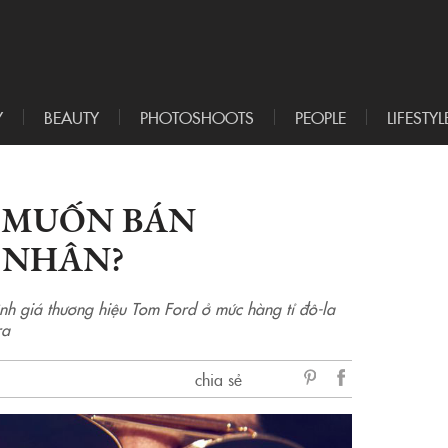
Y
BEAUTY
PHOTOSHOOTS
PEOPLE
LIFESTYL
D MUỐN BÁN
 NHÂN?
nh giá thương hiệu Tom Ford ở mức hàng tỉ đô-la
ra
chia sẻ
sẻ
Facebook