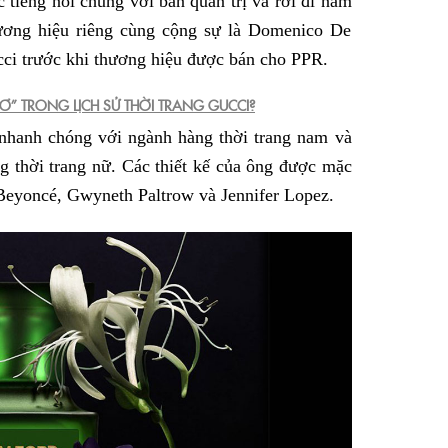
tiếng nói chung với ban quản trị và rời đi năm
ương hiệu riêng cùng cộng sự là Domenico De
cci trước khi thương hiệu được bán cho PPR.
Ơ” TRONG LỊCH SỬ THỜI TRANG GUCCI?
 nhanh chóng với ngành hàng thời trang nam và
 thời trang nữ. Các thiết kế của ông được mặc
 Beyoncé, Gwyneth Paltrow và Jennifer Lopez.