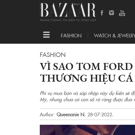
Toggle
FASHION
WATCH & JEWELR
navigation
FASHION
VÌ SAO TOM FOR
THƯƠNG HIỆU CÁ
Phi vụ mua bán và sáp nhập này dự kiến sẽ đị
Mỹ, nhưng chưa có con số rõ ràng được đưa 
Author:
Queenanie N
.
28-07-2022.