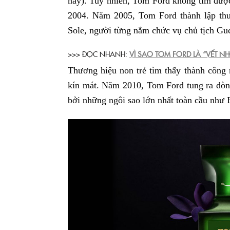
nay). Tuy nhiên, Tom Ford không tìm được 
2004. Năm 2005, Tom Ford thành lập th
Sole, người từng nắm chức vụ chủ tịch Gu
>>> ĐỌC NHANH:
VÌ SAO TOM FORD LÀ “VẾT NH
Thương hiệu non trẻ tìm thấy thành công
kín mát. Năm 2010, Tom Ford tung ra dòng
bởi những ngôi sao lớn nhất toàn cầu như