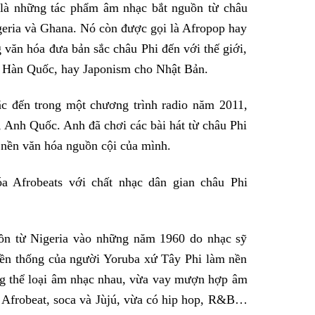
 là những tác phẩm âm nhạc bắt nguồn từ châu
igeria và Ghana. Nó còn được gọi là Afropop hay
văn hóa đưa bản sắc châu Phi đến với thế giới,
a Hàn Quốc, hay Japonism cho Nhật Bản.
ắc đến trong một chương trình radio năm 2011,
Anh Quốc. Anh đã chơi các bài hát từ châu Phi
 nền văn hóa nguồn cội của mình.
 Afrobeats với chất nhạc dân gian châu Phi
uồn từ Nigeria vào những năm 1960 do nhạc sỹ
yền thống của người Yoruba xứ Tây Phi làm nền
ững thể loại âm nhạc nhau, vừa vay mượn hợp âm
à Afrobeat, soca và Jùjú, vừa có hip hop, R&B…