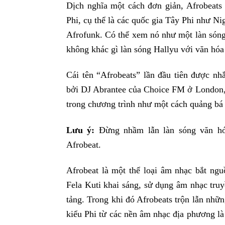
Dịch nghĩa một cách đơn giản, Afrobeats
Phi, cụ thể là các quốc gia Tây Phi như N
Afrofunk. Có thể xem nó như một làn sóng 
không khác gì làn sóng Hallyu với văn hó
Cái tên “Afrobeats” lần đầu tiên được nh
bởi DJ Abrantee của Choice FM ở London, 
trong chương trình như một cách quảng bá
Lưu ý:
Đừng nhầm lẫn làn sóng văn hóa
Afrobeat.
Afrobeat là một thể loại âm nhạc bắt ng
Fela Kuti khai sáng, sử dụng âm nhạc tru
tảng. Trong khi đó Afrobeats trộn lẫn nh
kiểu Phi từ các nền âm nhạc địa phương l