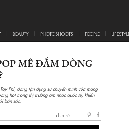
Y
BEAUTY
PHOTOSHOOTS
PEOPLE
LIFESTYL
KPOP MÊ ĐẮM DÒNG
?
ừ Tây Phi, đang tận dụng sự chuyển mình của mạng
ướng hot trong thị trường âm nhạc quốc tế, khiến
i bản sắc.
chia sẻ
sẻ