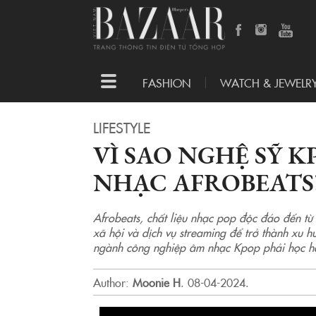
Toggle
FASHION
WATCH & JEWELR
navigation
LIFESTYLE
VÌ SAO NGHỆ SỸ 
NHẠC AFROBEATS
Afrobeats, chất liệu nhạc pop độc đáo đến t
xã hội và dịch vụ streaming để trở thành xu h
ngành công nghiệp âm nhạc Kpop phải học hỏ
Author:
Moonie H
.
08-04-2024.