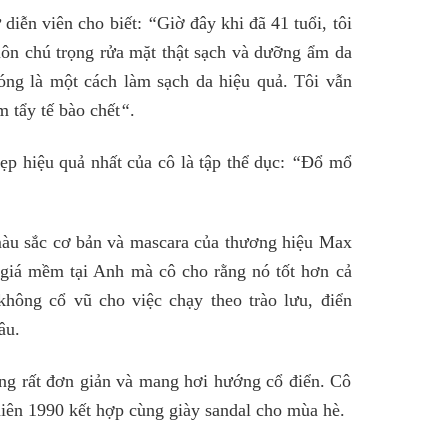
 diễn viên cho biết:
“
Giờ đây khi đã 41 tuổi, tôi
uôn chú trọng rửa mặt thật sạch và dưỡng ẩm da
óng là một cách làm sạch da hiệu quả. Tôi vẫn
 tẩy tế bào chết
“
.
p hiệu quả nhất của cô là tập thể dục:
“
Đổ mổ
màu sắc cơ bản và mascara của thương hiệu Max
giá mềm tại Anh mà cô cho rằng nó tốt hơn cả
không cổ vũ cho việc chạy theo trào lưu, điển
âu.
ng rất đơn giản và mang hơi hướng cổ điển. Cô
iên 1990 kết hợp cùng giày sandal cho mùa hè.