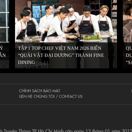
KỶ
TẬP 1 TOP CHEF VIỆT NAM 2026 BIẾN
QU
VẪN
“QUÁI VẬT ĐẠI DƯƠNG” THÀNH FINE
DƯ
DINING
“S
CHÍNH SÁCH BẢO MẬT
LIÊN HỆ CHÚNG TÔI / CONTACT US
và Truyền Thông TP Hồ Chí Minh cấp ngày 12 tháng 01 năm 201