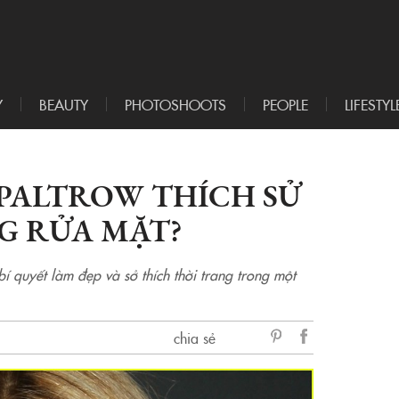
Y
BEAUTY
PHOTOSHOOTS
PEOPLE
LIFESTYL
 PALTROW THÍCH SỬ
G RỬA MẶT?
í quyết làm đẹp và sở thích thời trang trong một
chia sẻ
sẻ
Facebook