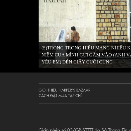
(S)TRONG TRỌNG HIẾU MANG NHIỀU 
NIỆM CỦA MÌNH GỬI GẮM VÀO (ANH 
YÊU EM) ĐẾN GIÂY CUỐI CÙNG
GIỚI THIỆU HARPER’S BAZAAR
CÁCH ĐẶT MUA TẠP CHÍ
Giấp phép số 03/GP-STTTT do Sở Thông Tin 