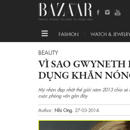
Toggle
FASHION
WATCH & JEWELR
navigation
BEAUTY
VÌ SAO GWYNETH
DỤNG KHĂN NÓN
Mỹ nhân đẹp nhất thế giới năm 2013 chia sẻ b
cuộc phỏng vấn gần đây
Author:
Nhi Ong
.
27-03-2014.