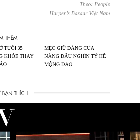
Theo: People
Harper’s Bazaar Việt Nam
M THÊM
Ở TUỔI 35
MẸO GIỮ DÁNG CỦA
G KHỎE THAY
NÀNG DÂU NGHÌN TỶ HỀ
HẢO
MỘNG DAO