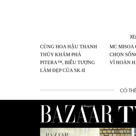
XE
CÙNG HOA HẬU THANH
MC MISOA 
THỦY KHÁM PHÁ
CHỌN SỐN
PITERA™, BIỂU TƯỢNG
VÌ HOÀN 
LÀM ĐẸP CỦA SK-II