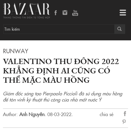
Valentino Thu Đông 2022 khẳng định ai cũng có thể mặc màu hồng
Tog
navi
RUNWAY
VALENTINO THU ĐÔNG 2022
KHẲNG ĐỊNH AI CŨNG CÓ
THỂ MẶC MÀU HỒNG
Giám đốc sáng tạo Pierpaolo Piccioli đã sử dụng màu hồng
để tôn vinh kỹ thuật thủ công của nhà mốt nước Ý
Author:
Anh Nguyễn
.
08-03-2022.
chia sẻ
sẻ
Fac