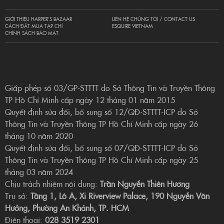
GIỚI THIỆU HARPER’S BAZAAR
LIÊN HỆ CHÚNG TÔI / CONTACT US
CÁCH ĐẶT MUA TẠP CHÍ
ESQUIRE VIETNAM
CHÍNH SÁCH BẢO MẬT
Giấp phép số 03/GP-STTTT do Sở Thông Tin và Truyền Thông
TP Hồ Chí Minh cấp ngày 12 tháng 01 năm 2015
Quyết định sửa đổi, bổ sung số 12/QĐ-STTTT-ICP do Sở
Thông Tin và Truyền Thông TP Hồ Chí Minh cấp ngày 26
tháng 10 năm 2020
Quyết định sửa đổi, bổ sung số 07/QĐ-STTTT-ICP do Sở
Thông Tin và Truyền Thông TP Hồ Chí Minh cấp ngày 25
tháng 03 năm 2024
Chịu trách nhiệm nội dung:
Trần Nguyễn Thiên Hương
Trụ sở:
Tầng 1, Lô A, Xi Riverview Palace, 190 Nguyễn Văn
Hưởng, Phường An Khánh, TP. HCM
Điện thoại:
028 3519 2301