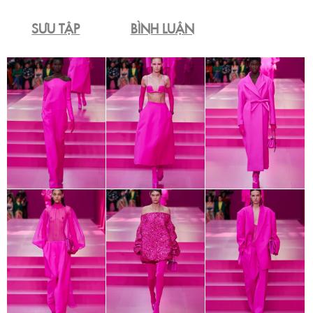
SƯU TẬP
BÌNH LUẬN