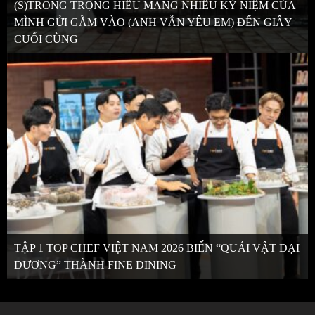
(S)TRONG TRỌNG HIẾU MANG NHIỀU KỶ NIỆM CỦA
MÌNH GỬI GẮM VÀO (ANH VẪN YÊU EM) ĐẾN GIÂY
CUỐI CÙNG
TẬP 1 TOP CHEF VIỆT NAM 2026 BIẾN “QUÁI VẬT ĐẠI
DƯƠNG” THÀNH FINE DINING