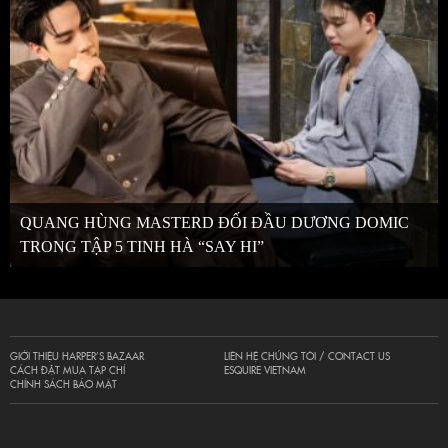
QUANG HÙNG MASTERD ĐỐI ĐẦU DƯƠNG DOMIC
TRONG TẬP 5 TINH HÀ “SAY HI”
GIỚI THIỆU HARPER’S BAZAAR
LIÊN HỆ CHÚNG TÔI / CONTACT US
CÁCH ĐẶT MUA TẠP CHÍ
ESQUIRE VIETNAM
CHÍNH SÁCH BẢO MẬT