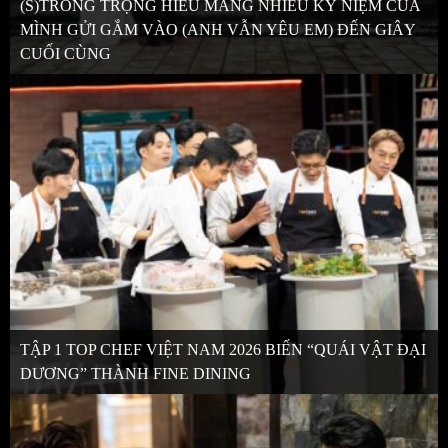
(S)TRONG TRỌNG HIẾU MANG NHIỀU KỶ NIỆM CỦA
MÌNH GỬI GẮM VÀO (ANH VẪN YÊU EM) ĐẾN GIÂY
CUỐI CÙNG
TẬP 1 TOP CHEF VIỆT NAM 2026 BIẾN “QUÁI VẬT ĐẠI
DƯƠNG” THÀNH FINE DINING