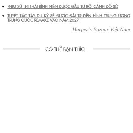
PHIM SỬ THI THÁI BÌNH NIÊN ĐƯỢC ĐẦU TƯ BỐI CẢNH ĐỒ SỘ
TUYỆT TÁC TÂY DU KÝ SẼ ĐƯỢC ĐÀI TRUYỀN HÌNH TRUNG ƯƠNG
TRUNG QUỐC REMAKE VÀO NĂM 2027
Harper’s Bazaar Việt Nam