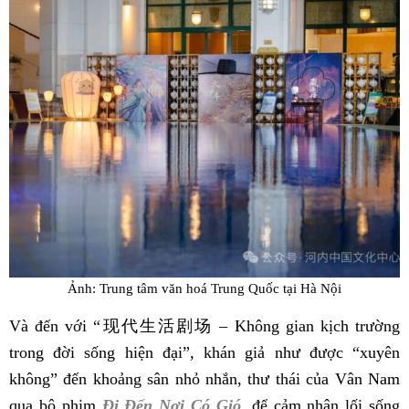
Ảnh: Trung tâm văn hoá Trung Quốc tại Hà Nội
Và đến với “现代生活剧场 – Không gian kịch trường
trong đời sống hiện đại”, khán giả như được “xuyên
không” đến khoảng sân nhỏ nhắn, thư thái của Vân Nam
qua bộ phim
Đi Đến Nơi Có Gió
, để cảm nhận lối sống