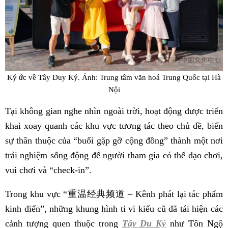
Ký ức về Tây Duy Ký. Ảnh: Trung tâm văn hoá Trung Quốc tại Hà
Nội
Tại không gian nghe nhìn ngoài trời, hoạt động được triển
khai xoay quanh các khu vực tương tác theo chủ đề, biến
sự thân thuộc của “buổi gặp gỡ cộng đồng” thành một nơi
trải nghiệm sống động để người tham gia có thể dạo chơi,
vui chơi và “check-in”.
Trong khu vực “重温经典频道 – Kênh phát lại tác phẩm
kinh điển”, những khung hình ti vi kiểu cũ đã tái hiện các
cảnh tượng quen thuộc trong
Tây Du Ký
như Tôn Ngộ