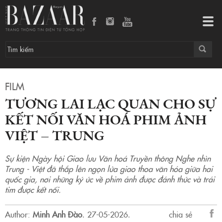
Tương lai lạc quan cho sự kết nối văn hoá phim ảnh Việt – Trung
Tog
navi
FILM
TƯƠNG LAI LẠC QUAN CHO SỰ
KẾT NỐI VĂN HOÁ PHIM ẢNH
VIỆT – TRUNG
Sự kiện Ngày hội Giao lưu Văn hoá Truyền thông Nghe nhìn
Trung - Việt đã thắp lên ngọn lửa giao thoa văn hóa giữa hai
quốc gia, nơi những ký ức về phim ảnh được đánh thức và trái
tim được kết nối.
Author:
Minh Anh Đào
.
27-05-2026.
chia sẻ