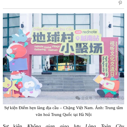
sẻ
Fac
Sự kiện
Điểm hẹn làng địa cầu –
Chặng Việt Nam
.
Ảnh: Trung tâm
văn hoá Trung Quốc tại Hà Nội
Sự kiện
Không gian giao lưu Làng Toàn Cầu