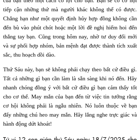
của bạn theo một cách có lợi cho bạn. Bạn sẽ có cơ hội
tiếp cận những thứ mà người khác không thể có được.
Chẳng hạn như một quyết định hủy hợp đồng không cần
đến bù vào phút chót hoặc một lời đề nghị hiếm hoi đến
thẳng tay bạn. Cũng trong hôm nay, nhờ tư duy đổi mới
và sự phối hợp nhóm, bản mệnh đạt được thành tích xuất
sắc, thu hoạch dồi dào.
Thứ Sáu này, bạn sẽ không phải chạy theo bất cứ điều gì.
Tất cả những gì bạn cần làm là sẵn sàng khi nó đến. Hãy
nhanh chóng đồng ý với bất cứ điều gì bạn cảm thấy tốt
cho cơ thể. May mắn của bạn đến từ việc tin tưởng rằng
cơ hội không phải là ngẫu nhiên. Nó luôn thuộc về bạn
đấy những chú heo may mắn. Hãy lắng nghe trực giác và
hành động dứt khoát!
Tử vi 12 con giáp thứ Sáu ngày 18/7/2025 cho