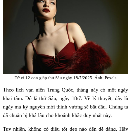
Tử vi 12 con giáp thứ Sáu ngày 18/7/2025. Ảnh: Pexels
Theo lịch vạn niên Trung Quốc, tháng này có một ngày
khai tâm. Đó là thứ Sáu, ngày 18/7. Về lý thuyết, đây là
ngày mà kỷ nguyên mới thịnh vượng sẽ bắt đầu. Chúng ta
đã chuẩn bị khá lâu cho khoảnh khắc duy nhất này.
Tuy nhiên, không có điều tốt đẹp nào đến dễ dàng. Hãy