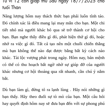
Tử vi 12 con giáp thứ Sáu ngày 18/7/2025 cho
tuổi Thân
Năng lượng hôm nay thách thức bạn phải luôn tỉnh táo.
Đó chính xác là điều mang lại may mắn cho bạn. Một chi
tiết nhỏ mà người khác bỏ qua sẽ trở thành cơ hội cho
bạn. Bạn nghe thấy điều gì đó, phát hiện thứ gì đó, hoặc
nhớ ra việc gì đó. Tất cả tạo nên một chuỗi chiến thắng
mà bạn không thể nào đạt được bằng bất kỳ cách nào
khác. Tài lộc vượng phát trong ngày. Hôm nay, bản mệnh
có thể có thu hoạch bất ngờ nhờ sự giúp đỡ của người
khác nhưng cơ hội thoáng qua rất nhanh, cần chú ý nắm
bắt.
Dù bạn làm gì, đừng tỏ ra lạnh lùng . Hãy nói những gì
bạn thấy. Hãy theo đuổi sự tò mò của bạn. Một câu hỏi
hay quyết định hôm nay sẽ đưa bạn đến với sự phong phú