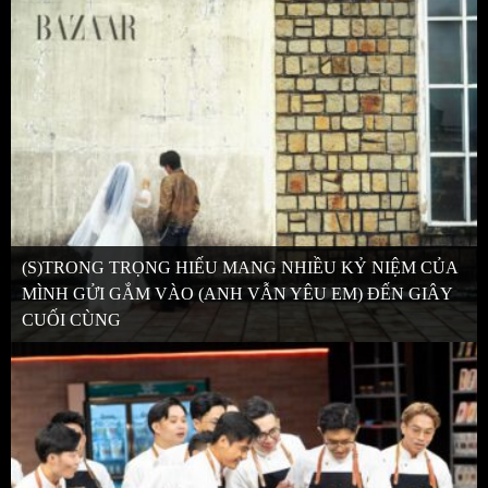
(S)TRONG TRỌNG HIẾU MANG NHIỀU KỶ NIỆM CỦA
MÌNH GỬI GẮM VÀO (ANH VẪN YÊU EM) ĐẾN GIÂY
CUỐI CÙNG