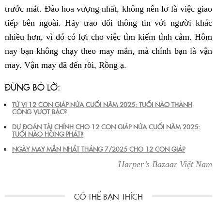
trước mắt. Đào hoa vượng nhất, không nên lơ là việc giao
tiếp bên ngoài. Hãy trao đổi thông tin với người khác
nhiều hơn, vì đó có lợi cho việc tìm kiếm tình cảm. Hôm
nay bạn không chạy theo may mắn, mà chính bạn là vận
may. Vận may đã đến rồi, Rồng ạ.
ĐỪNG BỎ LỠ:
TỬ VI 12 CON GIÁP NỬA CUỐI NĂM 2025: TUỔI NÀO THÀNH
CÔNG VƯỢT BẬC?
DỰ ĐOÁN TÀI CHÍNH CHO 12 CON GIÁP NỬA CUỐI NĂM 2025:
TUỔI NÀO HỒNG PHÁT?
NGÀY MAY MẮN NHẤT THÁNG 7/2025 CHO 12 CON GIÁP
Harper’s Bazaar Việt Nam