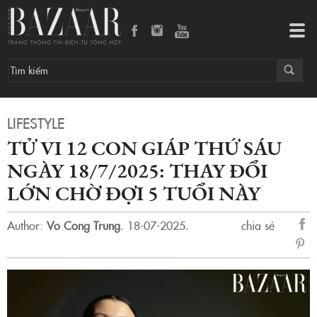
Tử vi 12 con giáp thứ Sáu ngày 18/7/2025: thay đổi lớn chờ đợi 5 tuổi này
Tog
navi
LIFESTYLE
TỬ VI 12 CON GIÁP THỨ SÁU
NGÀY 18/7/2025: THAY ĐỔI
LỚN CHỜ ĐỢI 5 TUỔI NÀY
Author:
Vo Cong Trung
.
18-07-2025.
chia sẻ
sẻ
Fac