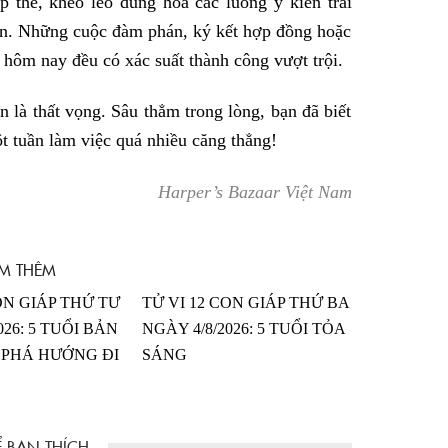
ập thể, khéo léo dung hòa các luồng ý kiến trái
ận. Những cuộc đàm phán, ký kết hợp đồng hoặc
 hôm nay đều có xác suất thành công vượt trội.
là thất vọng. Sâu thẳm trong lòng, bạn đã biết
t tuần làm việc quá nhiều căng thẳng!
Harper’s Bazaar Việt Nam
M THÊM
ON GIÁP THỨ TƯ
TỬ VI 12 CON GIÁP THỨ BA
026: 5 TUỔI BẢN
NGÀY 4/8/2026: 5 TUỔI TỎA
 PHÁ HƯỚNG ĐI
SÁNG