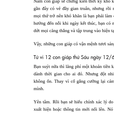
Năm con giáp sẽ chứng kiến thời kỳ khó 
gần đây có vẻ đầy gian truân, nhưng rồi 
mọi thứ trở nên khó khăn là bạn phải làm 
hướng đến nỗi khi ngày kết thúc, bạn có 
dứt mọi căng thẳng và tập trung vào hiện tạ
Vậy, những con giáp có vận mệnh tươi sán
Tử vi 12 con giáp thứ Sáu ngày 12
Bạn suýt nữa thì lãng phí một khoản tiền
dành thời gian cho ai đó. Nhưng đột nhi
không ổn. Thay vì cố gắng cưỡng lại cảm
mình.
Yên tâm. Rồi bạn sẽ hiểu chính xác lý do 
xuất hiện hoặc thông tin mới nổi lên. N