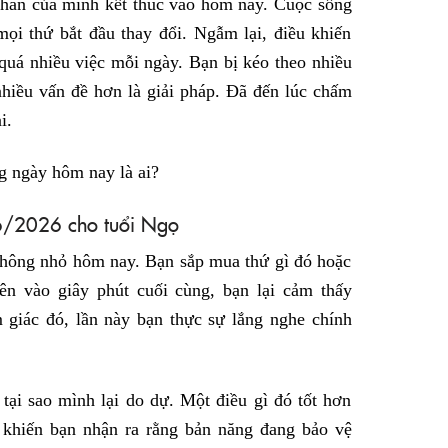
khăn của mình kết thúc vào hôm nay. Cuộc sống
mọi thứ bắt đầu thay đổi. Ngẫm lại, điều khiến
quá nhiều việc mỗi ngày. Bạn bị kéo theo nhiều
nhiều vấn đề hơn là giải pháp. Đã đến lúc chấm
i.
g ngày hôm nay là ai?
/6/2026 cho tuổi Ngọ
 không nhỏ hôm nay. Bạn sắp mua thứ gì đó hoặc
ên vào giây phút cuối cùng, bạn lại cảm thấy
 giác đó, lần này bạn thực sự lắng nghe chính
tại sao mình lại do dự. Một điều gì đó tốt hơn
ó khiến bạn nhận ra rằng bản năng đang bảo vệ