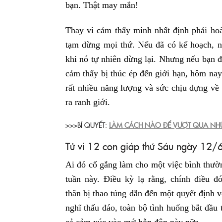
bạn. Thật may mắn!
Thay vì cảm thấy mình nhất định phải ho
tạm dừng mọi thứ. Nếu đã có kế hoạch, nh
khi nó tự nhiên dừng lại. Nhưng nếu bạn 
cảm thấy bị thúc ép đến giới hạn, hôm nay
rất nhiều năng lượng và sức chịu đựng về
ra ranh giới.
>>>BÍ QUYẾT:
LÀM CÁCH NÀO ĐỂ VƯỢT QUA NHỮ
Tử vi 12 con giáp thứ Sáu ngày 12/
Ai đó cố gắng làm cho một việc bình thườ
tuần này. Điều kỳ lạ rằng, chính điều đ
thân bị thao túng dẫn đến một quyết định v
nghĩ thấu đáo, toàn bộ tình huống bắt đầu 
cả cảm xúc vào mớ hỗn độn này nữa.