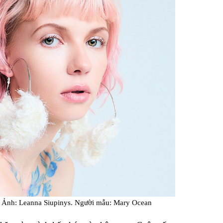
6. Ảnh: Leanna Siupinys. Người mẫu: Mary Ocean