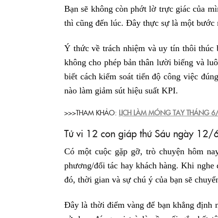
Bạn sẽ không còn phớt lờ trực giác của mì
thì cũng đến lúc. Đây thực sự là một bước 
Ý thức về trách nhiệm và uy tín thôi thúc
không cho phép bản thân lười biếng và luô
biết cách kiểm soát tiến độ công việc đún
nào làm giảm sút hiệu suất KPI.
>>>THAM KHẢO:
LỊCH LÀM MÓNG TAY THÁNG 6
Tử vi 12 con giáp thứ Sáu ngày 12/
Có một cuộc gặp gỡ, trò chuyện hôm nay 
phương/đối tác hay khách hàng. Khi nghe đ
đó, thời gian và sự chú ý của bạn sẽ chuyể
Đây là thời điểm vàng để bạn khẳng định n