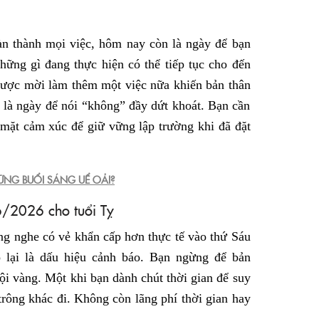
àn thành mọi việc, hôm nay còn là ngày để bạn
ững gì đang thực hiện có thể tiếp tục cho đến
được mời làm thêm một việc nữa khiến bản thân
 là ngày để nói “không” đầy dứt khoát. Bạn cần
 mặt cảm xúc để giữ vững lập trường khi đã đặt
NG BUỔI SÁNG UỂ OẢI?
6/2026 cho tuổi Tỵ
ng nghe có vẻ khẩn cấp hơn thực tế vào thứ Sáu
ó lại là dấu hiệu cảnh báo. Bạn ngừng để bản
ội vàng. Một khi bạn dành chút thời gian để suy
trông khác đi. Không còn lãng phí thời gian hay