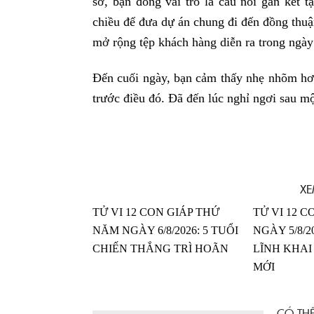
sở, bạn đóng vai trò là cầu nối gắn kết t
chiều để đưa dự án chung đi đến đồng thu
mở rộng tệp khách hàng diễn ra trong ngày
Đến cuối ngày, bạn cảm thấy nhẹ nhõm hơn 
trước điều đó. Đã đến lúc nghỉ ngơi sau mộ
XE
TỬ VI 12 CON GIÁP THỨ
TỬ VI 12 C
NĂM NGÀY 6/8/2026: 5 TUỔI
NGÀY 5/8/2
CHIẾN THẮNG TRÌ HOÃN
LĨNH KHAI
MỚI