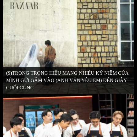
(S)TRONG TRỌNG HIẾU MANG NHIỀU KỶ NIỆM CỦA
MÌNH GỬI GẮM VÀO (ANH VẪN YÊU EM) ĐẾN GIÂY
CUỐI CÙNG