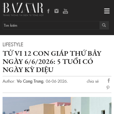
Tử vi 12 con giáp thứ Bảy ngày 6/6/2026: 5 tuổi có ngày kỳ diệu
Tog
navi
LIFESTYLE
TỬ VI 12 CON GIÁP THỨ BẢY
NGÀY 6/6/2026: 5 TUỔI CÓ
NGÀY KỲ DIỆU
Author:
Vo Cong Trung
.
06-06-2026.
chia sẻ
sẻ
Fac