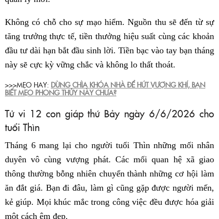
Không có chỗ cho sự mạo hiểm. Nguồn thu sẽ đến từ sự
tăng trưởng thực tế, tiền thưởng hiệu suất cùng các khoản
đầu tư dài hạn bắt đầu sinh lời. Tiền bạc vào tay bạn tháng
này sẽ cực kỳ vững chắc và không lo thất thoát.
>>>MẸO HAY:
DÙNG CHÌA KHÓA NHÀ ĐỂ HÚT VƯỢNG KHÍ, BẠN
BIẾT MẸO PHONG THỦY NÀY CHƯA?
Tử vi 12 con giáp thứ Bảy ngày 6/6/2026 cho
tuổi Thìn
Tháng 6 mang lại cho người tuổi Thìn những mối nhân
duyên vô cùng vượng phát. Các mối quan hệ xã giao
thông thường bỗng nhiên chuyển thành những cơ hội làm
ăn đắt giá. Bạn đi đâu, làm gì cũng gặp được người mến,
kẻ giúp. Mọi khúc mắc trong công việc đều được hóa giải
một cách êm đẹp.