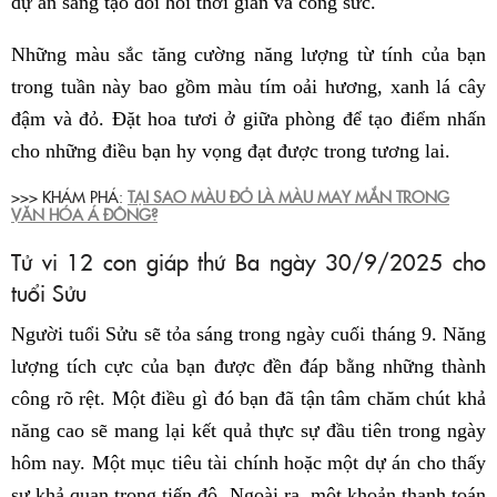
dự án sáng tạo đòi hỏi thời gian và công sức.
Những màu sắc tăng cường năng lượng từ tính của bạn
trong tuần này bao gồm màu tím oải hương, xanh lá cây
đậm và đỏ. Đặt hoa tươi ở giữa phòng để tạo điểm nhấn
cho những điều bạn hy vọng đạt được trong tương lai.
>>> KHÁM PHÁ:
TẠI SAO MÀU ĐỎ LÀ MÀU MAY MẮN TRONG
VĂN HÓA Á ĐÔNG?
Tử vi 12 con giáp thứ Ba ngày 30/9/2025 cho
tuổi Sửu
Người tuổi Sửu sẽ tỏa sáng trong ngày cuối tháng 9. Năng
lượng tích cực của bạn được đền đáp bằng những thành
công rõ rệt. Một điều gì đó bạn đã tận tâm chăm chút khả
năng cao sẽ mang lại kết quả thực sự đầu tiên trong ngày
hôm nay. Một mục tiêu tài chính hoặc một dự án cho thấy
sự khả quan trong tiến độ. Ngoài ra, một khoản thanh toán