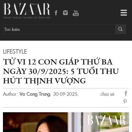
Tử vi 12 con giáp thứ Ba ngày 30/9/2025: 5 tuổi thu hút thịnh vượng
Tog
navi
LIFESTYLE
TỬ VI 12 CON GIÁP THỨ BA
NGÀY 30/9/2025: 5 TUỔI THU
HÚT THỊNH VƯỢNG
Author:
Vo Cong Trung
.
30-09-2025.
chia sẻ
sẻ
Fac