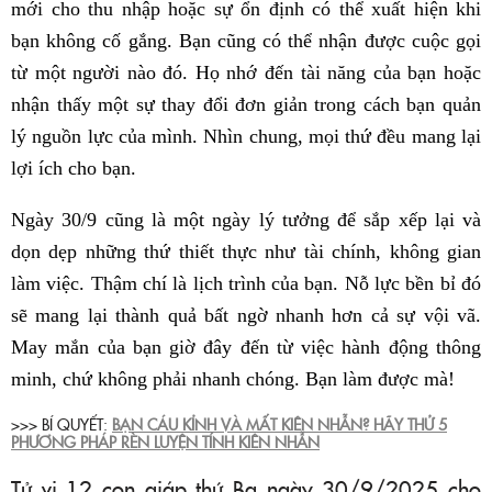
mới cho thu nhập hoặc sự ổn định có thể xuất hiện khi
bạn không cố gắng. Bạn cũng có thể nhận được cuộc gọi
từ một người nào đó. Họ nhớ đến tài năng của bạn hoặc
nhận thấy một sự thay đổi đơn giản trong cách bạn quản
lý nguồn lực của mình. Nhìn chung, mọi thứ đều mang lại
lợi ích cho bạn.
Ngày 30/9 cũng là một ngày lý tưởng để sắp xếp lại và
dọn dẹp những thứ thiết thực như tài chính, không gian
làm việc. Thậm chí là lịch trình của bạn. Nỗ lực bền bỉ đó
sẽ mang lại thành quả bất ngờ nhanh hơn cả sự vội vã.
May mắn của bạn giờ đây đến từ việc hành động thông
minh, chứ không phải nhanh chóng. Bạn làm được mà!
>>> BÍ QUYẾT:
BẠN CÁU KỈNH VÀ MẤT KIÊN NHẪN? HÃY THỬ 5
PHƯƠNG PHÁP RÈN LUYỆN TÍNH KIÊN NHẪN
Tử vi 12 con giáp thứ Ba ngày 30/9/2025 cho