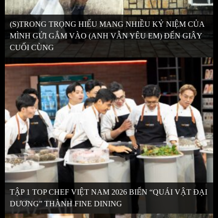
(S)TRONG TRỌNG HIẾU MANG NHIỀU KỶ NIỆM CỦA
MÌNH GỬI GẮM VÀO (ANH VẪN YÊU EM) ĐẾN GIÂY
CUỐI CÙNG
TẬP 1 TOP CHEF VIỆT NAM 2026 BIẾN “QUÁI VẬT ĐẠI
DƯƠNG” THÀNH FINE DINING