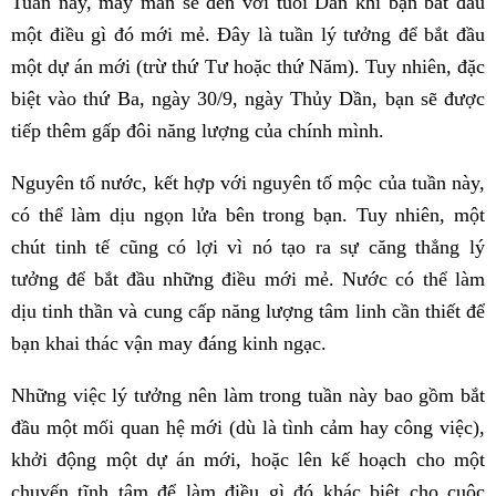
Tuần này, may mắn sẽ đến với tuổi Dần khi bạn bắt đầu
một điều gì đó mới mẻ. Đây là tuần lý tưởng để bắt đầu
một dự án mới (trừ thứ Tư hoặc thứ Năm). Tuy nhiên, đặc
biệt vào thứ Ba, ngày 30/9, ngày Thủy Dần, bạn sẽ được
tiếp thêm gấp đôi năng lượng của chính mình.
Nguyên tố nước, kết hợp với nguyên tố mộc của tuần này,
có thể làm dịu ngọn lửa bên trong bạn. Tuy nhiên, một
chút tinh tế cũng có lợi vì nó tạo ra sự căng thẳng lý
tưởng để bắt đầu những điều mới mẻ. Nước có thể làm
dịu tinh thần và cung cấp năng lượng tâm linh cần thiết để
bạn khai thác vận may đáng kinh ngạc.
Những việc lý tưởng nên làm trong tuần này bao gồm bắt
đầu một mối quan hệ mới (dù là tình cảm hay công việc),
khởi động một dự án mới, hoặc lên kế hoạch cho một
chuyến tĩnh tâm để làm điều gì đó khác biệt cho cuộc