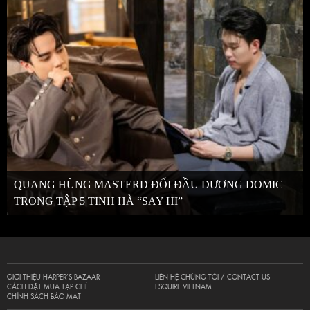
QUANG HÙNG MASTERD ĐỐI ĐẦU DƯƠNG DOMIC
TRONG TẬP 5 TINH HÀ “SAY HI”
GIỚI THIỆU HARPER’S BAZAAR
LIÊN HỆ CHÚNG TÔI / CONTACT US
CÁCH ĐẶT MUA TẠP CHÍ
ESQUIRE VIETNAM
CHÍNH SÁCH BẢO MẬT