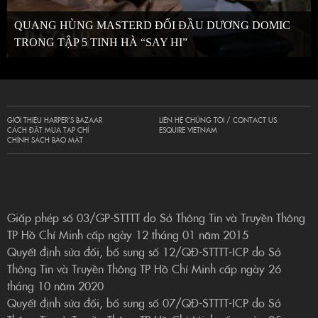
QUANG HÙNG MASTERD ĐỐI ĐẦU DƯƠNG DOMIC
TRONG TẬP 5 TINH HÀ “SAY HI”
GIỚI THIỆU HARPER’S BAZAAR
LIÊN HỆ CHÚNG TÔI / CONTACT US
CÁCH ĐẶT MUA TẠP CHÍ
ESQUIRE VIETNAM
CHÍNH SÁCH BẢO MẬT
Giấp phép số 03/GP-STTTT do Sở Thông Tin và Truyền Thông
TP Hồ Chí Minh cấp ngày 12 tháng 01 năm 2015
Quyết định sửa đổi, bổ sung số 12/QĐ-STTTT-ICP do Sở
Thông Tin và Truyền Thông TP Hồ Chí Minh cấp ngày 26
tháng 10 năm 2020
Quyết định sửa đổi, bổ sung số 07/QĐ-STTTT-ICP do Sở