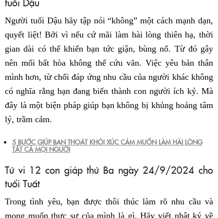
tuổi Dậu
Người tuổi Dậu hãy tập nói “không” một cách mạnh dạn,
quyết liệt! Bởi vì nếu cứ mãi làm hài lòng thiên hạ, thời
gian dài có thể khiến bạn tức giận, bùng nổ. Từ đó gây
nên mối bất hòa không thể cứu vãn. Việc yêu bản thân
mình hơn, từ chối đáp ứng nhu cầu của người khác không
có nghĩa rằng bạn đang biến thành con người ích kỷ. Mà
đây là một biện pháp giúp bạn không bị khủng hoảng tâm
lý, trầm cảm.
5 BƯỚC GIÚP BẠN THOÁT KHỎI XÚC CẢM MUỐN LÀM HÀI LÒNG
TẤT CẢ MỌI NGƯỜI
Tử vi 12 con giáp thứ Ba ngày 24/9/2024 cho
tuổi Tuất
Trong tình yêu, bạn được thôi thúc làm rõ nhu cầu và
mong muốn thực sự của mình là gì. Hãy viết nhật ký về