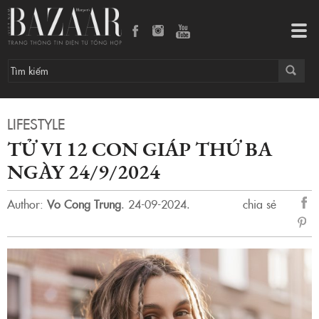
Tử vi 12 con giáp thứ Ba ngày 24/9/2024
Tog
navi
LIFESTYLE
TỬ VI 12 CON GIÁP THỨ BA
NGÀY 24/9/2024
Author:
Vo Cong Trung
.
24-09-2024.
chia sẻ
sẻ
Fac