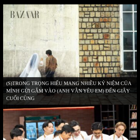
(S)TRONG TRỌNG HIẾU MANG NHIỀU KỶ NIỆM CỦA
MÌNH GỬI GẮM VÀO (ANH VẪN YÊU EM) ĐẾN GIÂY
CUỐI CÙNG