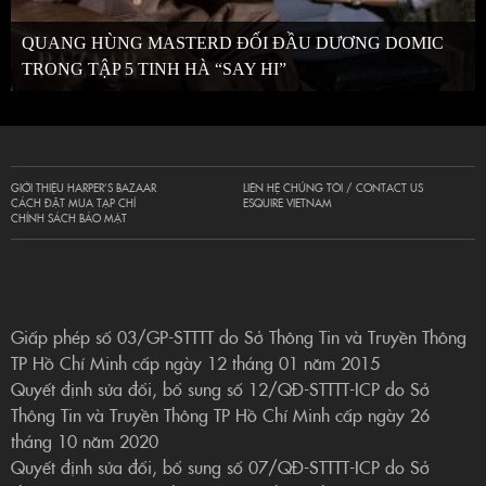
QUANG HÙNG MASTERD ĐỐI ĐẦU DƯƠNG DOMIC
TRONG TẬP 5 TINH HÀ “SAY HI”
GIỚI THIỆU HARPER’S BAZAAR
LIÊN HỆ CHÚNG TÔI / CONTACT US
CÁCH ĐẶT MUA TẠP CHÍ
ESQUIRE VIETNAM
CHÍNH SÁCH BẢO MẬT
Giấp phép số 03/GP-STTTT do Sở Thông Tin và Truyền Thông
TP Hồ Chí Minh cấp ngày 12 tháng 01 năm 2015
Quyết định sửa đổi, bổ sung số 12/QĐ-STTTT-ICP do Sở
Thông Tin và Truyền Thông TP Hồ Chí Minh cấp ngày 26
tháng 10 năm 2020
Quyết định sửa đổi, bổ sung số 07/QĐ-STTTT-ICP do Sở