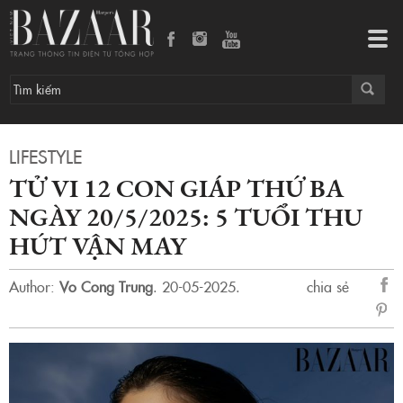
Tử vi 12 con giáp thứ Ba ngày 20/5/2025: 5 tuổi thu hút vận may
Tog
navi
LIFESTYLE
TỬ VI 12 CON GIÁP THỨ BA
NGÀY 20/5/2025: 5 TUỔI THU
HÚT VẬN MAY
Author:
Vo Cong Trung
.
20-05-2025.
chia sẻ
sẻ
Fac