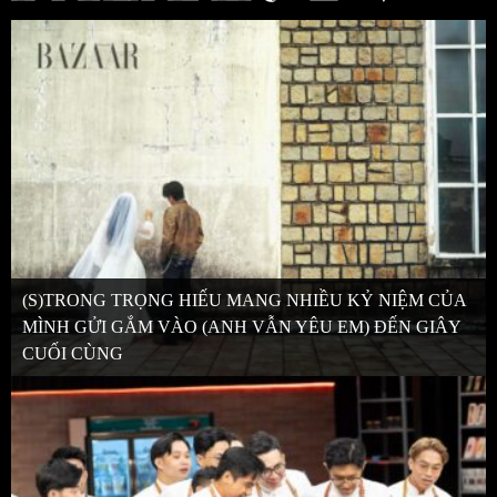
(S)TRONG TRỌNG HIẾU MANG NHIỀU KỶ NIỆM CỦA
MÌNH GỬI GẮM VÀO (ANH VẪN YÊU EM) ĐẾN GIÂY
CUỐI CÙNG