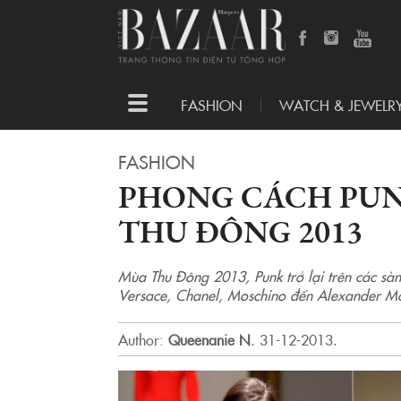
Toggle
FASHION
WATCH & JEWELR
navigation
FASHION
PHONG CÁCH PUN
THU ĐÔNG 2013
Mùa Thu Đông 2013, Punk trở lại trên các sàn 
Versace, Chanel, Moschino đến Alexander M
Author:
Queenanie N
.
31-12-2013.