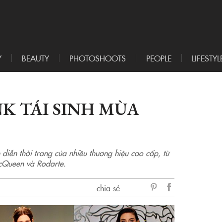
Y
BEAUTY
PHOTOSHOOTS
PEOPLE
LIFESTYL
K TÁI SINH MÙA
diễn thời trang của nhiều thương hiệu cao cấp, từ
cQueen và Rodarte.
chia sẻ
sẻ
Facebook