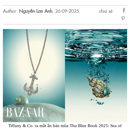
Author:
Nguyễn Lan Anh
.
26-09-2025.
chia sẻ
sẻ
Fac
Tiffany & Co. ra mắt ấn bản mùa Thu Blue Book 2025: Sea of