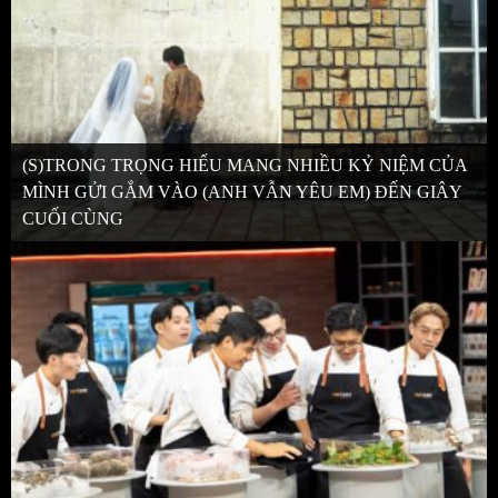
(S)TRONG TRỌNG HIẾU MANG NHIỀU KỶ NIỆM CỦA
MÌNH GỬI GẮM VÀO (ANH VẪN YÊU EM) ĐẾN GIÂY
CUỐI CÙNG