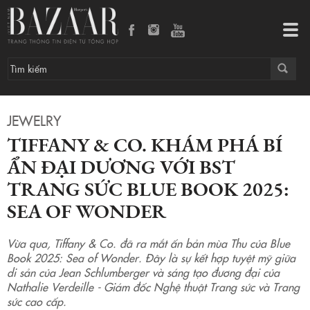
Tiffany & Co. khám phá bí ẩn đại dương với BST trang sức Blue Book 2025: Sea of Wonder
Tog
navi
JEWELRY
TIFFANY & CO. KHÁM PHÁ BÍ
ẨN ĐẠI DƯƠNG VỚI BST
TRANG SỨC BLUE BOOK 2025:
SEA OF WONDER
Vừa qua, Tiffany & Co. đã ra mắt ấn bản mùa Thu của Blue
Book 2025: Sea of Wonder. Đây là sự kết hợp tuyệt mỹ giữa
di sản của Jean Schlumberger và sáng tạo đương đại của
Nathalie Verdeille - Giám đốc Nghệ thuật Trang sức và Trang
sức cao cấp.