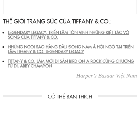
THẾ GIỚI TRANG SỨC CỦA TIFFANY & CO.:
LEGENDARY LEGACY, TRIỂN LÃM TÔN VINH NHỮNG KIỆT TÁC VÔ
SONG CỦA TIFFANY & CO.
NHỮNG NGÔI SAO HÀNG ĐẦU ĐÔNG NAM Á HỘI NGỘ TẠI TRIỂN
LÃM TIFFANY & CO. LEGENDARY LEGACY
TIFFANY & CO. LÀM MỚI DI SẢN BIRD ON A ROCK CÙNG CHƯƠNG
TỬ DI, ABBY CHAMPION
Harper’s Bazaar Việt Nam