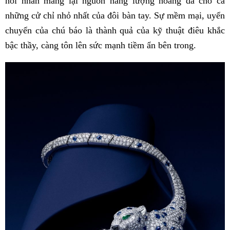
nối nhẫn mang lại nguồn năng lượng hoang dã cho cả
những cử chỉ nhỏ nhất của đôi bàn tay. Sự mềm mại, uyển
chuyển của chú báo là thành quả của kỹ thuật điêu khắc
bậc thầy, càng tôn lên sức mạnh tiềm ẩn bên trong.