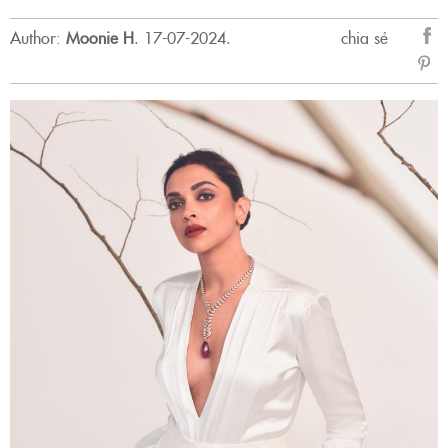
Author:
Moonie H
.
17-07-2024.
chia sẻ
sẻ
Fac