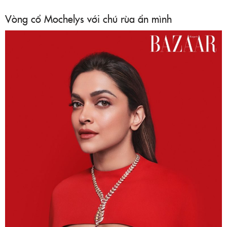
Vòng cổ Mochelys với chú rùa ẩn mình