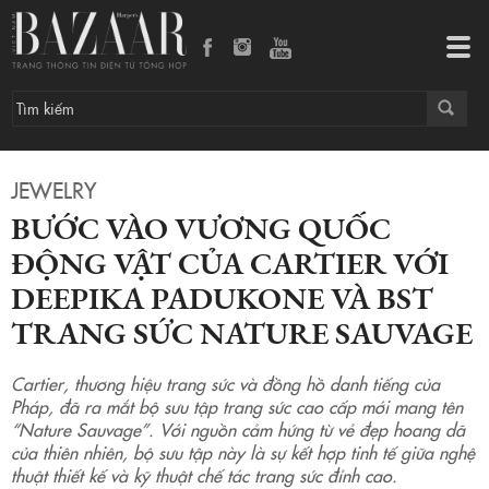
Bước vào vương quốc động vật của Cartier với Deepika Padukone và BST trang sức Nature Sauvage
Tog
navi
JEWELRY
BƯỚC VÀO VƯƠNG QUỐC
ĐỘNG VẬT CỦA CARTIER VỚI
DEEPIKA PADUKONE VÀ BST
TRANG SỨC NATURE SAUVAGE
Cartier, thương hiệu trang sức và đồng hồ danh tiếng của
Pháp, đã ra mắt bộ sưu tập trang sức cao cấp mới mang tên
“Nature Sauvage”. Với nguồn cảm hứng từ vẻ đẹp hoang dã
của thiên nhiên, bộ sưu tập này là sự kết hợp tinh tế giữa nghệ
thuật thiết kế và kỹ thuật chế tác trang sức đỉnh cao.