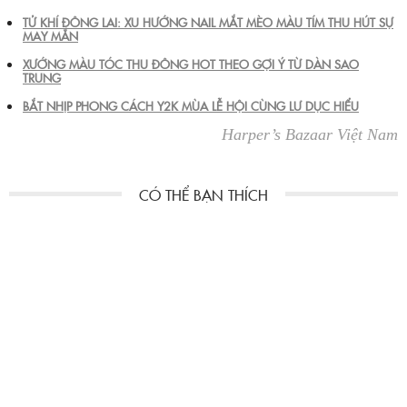
TỬ KHÍ ĐÔNG LAI: XU HƯỚNG NAIL MẮT MÈO MÀU TÍM THU HÚT SỰ
MAY MẮN
XƯỚNG MÀU TÓC THU ĐÔNG HOT THEO GỢI Ý TỪ DÀN SAO
TRUNG
BẮT NHỊP PHONG CÁCH Y2K MÙA LỄ HỘI CÙNG LƯ DỤC HIỂU
Harper’s Bazaar Việt Nam