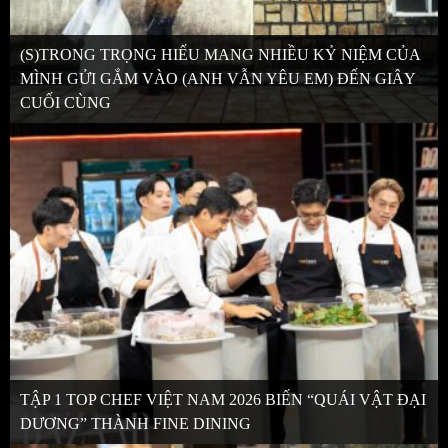
(S)TRONG TRỌNG HIẾU MANG NHIỀU KỶ NIỆM CỦA
MÌNH GỬI GẮM VÀO (ANH VẪN YÊU EM) ĐẾN GIÂY
CUỐI CÙNG
TẬP 1 TOP CHEF VIỆT NAM 2026 BIẾN “QUÁI VẬT ĐẠI
DƯƠNG” THÀNH FINE DINING