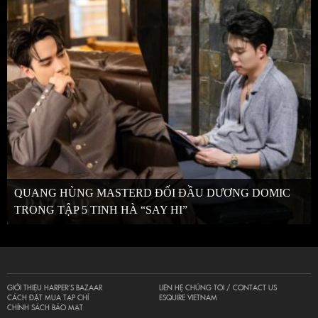
QUANG HÙNG MASTERD ĐỐI ĐẦU DƯƠNG DOMIC
TRONG TẬP 5 TINH HÀ “SAY HI”
GIỚI THIỆU HARPER’S BAZAAR
LIÊN HỆ CHÚNG TÔI / CONTACT US
CÁCH ĐẶT MUA TẠP CHÍ
ESQUIRE VIETNAM
CHÍNH SÁCH BẢO MẬT