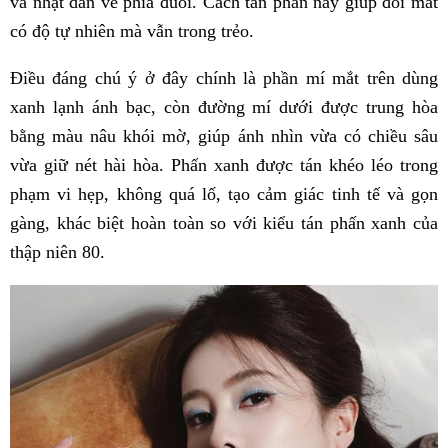
và nhạt dần về phía đuôi. Cách tán phấn này giúp đôi mắt
có độ tự nhiên mà vẫn trong trẻo.
Điều đáng chú ý ở đây chính là phần mí mắt trên dùng
xanh lạnh ánh bạc, còn đường mí dưới được trung hòa
bằng màu nâu khói mờ, giúp ánh nhìn vừa có chiều sâu
vừa giữ nét hài hòa. Phấn xanh được tán khéo léo trong
phạm vi hẹp, không quá lố, tạo cảm giác tinh tế và gọn
gàng, khác biệt hoàn toàn so với kiểu tán phấn xanh của
thập niên 80.