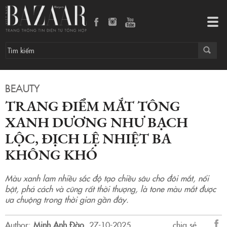
Trang điểm mắt tông xanh dương như Bạch Lộc, Địch Lệ Nhiệt Ba không khó
Tog
navi
BEAUTY
TRANG ĐIỂM MẮT TÔNG
XANH DƯƠNG NHƯ BẠCH
LỘC, ĐỊCH LỆ NHIỆT BA
KHÔNG KHÓ
Màu xanh lam nhiều sắc độ tạo chiều sâu cho đôi mắt, nổi
bật, phá cách và cũng rất thời thượng, là tone màu mắt được
ưa chuộng trong thời gian gần đây.
Author:
Minh Anh Đào
.
27-10-2025.
chia sẻ