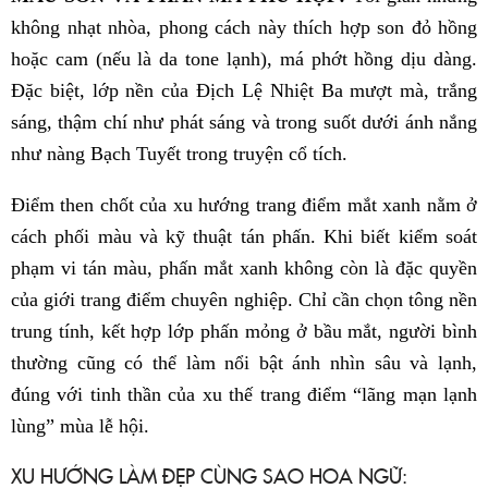
không nhạt nhòa, phong cách này thích hợp son đỏ hồng
hoặc cam (nếu là da tone lạnh), má phớt hồng dịu dàng.
Đặc biệt, lớp nền của Địch Lệ Nhiệt Ba mượt mà, trắng
sáng, thậm chí như phát sáng và trong suốt dưới ánh nắng
như nàng Bạch Tuyết trong truyện cổ tích.
Điểm then chốt của xu hướng trang điểm mắt xanh nằm ở
cách phối màu và kỹ thuật tán phấn. Khi biết kiểm soát
phạm vi tán màu, phấn mắt xanh không còn là đặc quyền
của giới trang điểm chuyên nghiệp. Chỉ cần chọn tông nền
trung tính, kết hợp lớp phấn mỏng ở bầu mắt, người bình
thường cũng có thể làm nổi bật ánh nhìn sâu và lạnh,
đúng với tinh thần của xu thế trang điểm “lãng mạn lạnh
lùng” mùa lễ hội.
XU HƯỚNG LÀM ĐẸP CÙNG SAO HOA NGỮ: