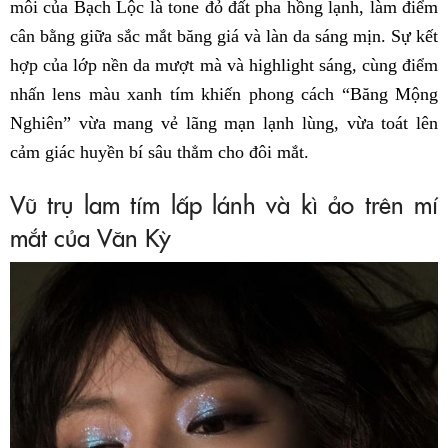
môi của Bạch Lộc là tone đỏ đất pha hồng lạnh, làm điểm
cân bằng giữa sắc mắt băng giá và làn da sáng mịn. Sự kết
hợp của lớp nền da mượt mà và highlight sáng, cùng điểm
nhấn lens màu xanh tím khiến phong cách “Băng Mộng
Nghiên” vừa mang vẻ lãng mạn lạnh lùng, vừa toát lên
cảm giác huyền bí sâu thẳm cho đôi mắt.
Vũ trụ lam tím lấp lánh và kì ảo trên mí
mắt của Văn Kỳ