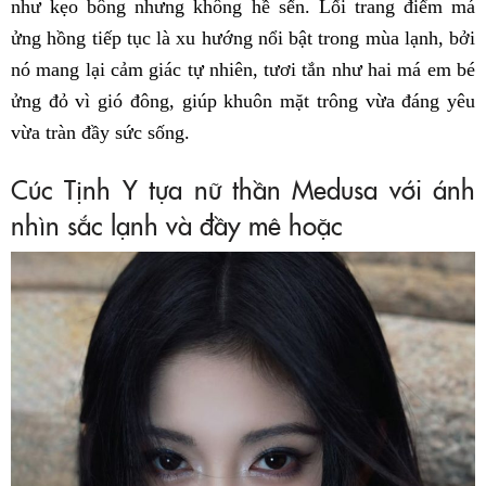
như kẹo bông nhưng không hề sến. Lối trang điểm má
ửng hồng tiếp tục là xu hướng nổi bật trong mùa lạnh, bởi
nó mang lại cảm giác tự nhiên, tươi tắn như hai má em bé
ửng đỏ vì gió đông, giúp khuôn mặt trông vừa đáng yêu
vừa tràn đầy sức sống.
Cúc Tịnh Y tựa nữ thần Medusa với ánh
nhìn sắc lạnh và đầy mê hoặc