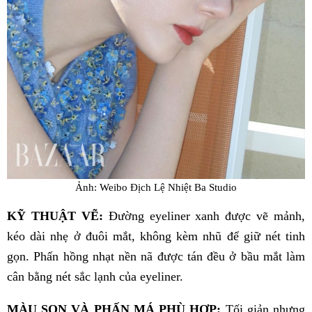
Ảnh: Weibo Địch Lệ Nhiệt Ba Studio
KỸ THUẬT VẼ:
Đường eyeliner xanh được vẽ mảnh,
kéo dài nhẹ ở đuôi mắt, không kèm nhũ để giữ nét tinh
gọn. Phấn hồng nhạt nền nã được tán đều ở bầu mắt làm
cân bằng nét sắc lạnh của eyeliner.
MÀU SON VÀ PHẤN MÁ PHÙ HỢP:
Tối giản nhưng