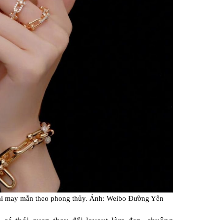
lại may mắn theo phong thủy. Ảnh: Weibo Đường Yên