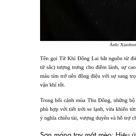
Ảnh: Xiao
Tên gọi Tử Khí Đông Lai bắt nguồn từ điển
tử sắc) tượng trưng cho điềm lành, sự ca
màu tím trở nên đồng điệu với sự sang trọ
vận khí tốt.
Trong bối cảnh mùa Thu Đông, những bộ 
phù hợp với tiết trời se lạnh, vừa khiến 
ý nghĩa chiêu tài, vượng duyên và hỗ trợ c
Sơn móng tay mắt mèo: Hiệu ứn