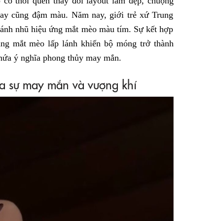
có thói quen thay đổi layout làm đẹp, chuộng
ay cũng đậm màu. Năm nay, giới trẻ xứ Trung
 ánh nhũ hiệu ứng mắt mèo màu tím. Sự kết hợp
sáng mắt mèo lấp lánh khiến bộ móng trở thành
chứa ý nghĩa phong thủy may mắn.
ủa sự may mắn và vượng khí