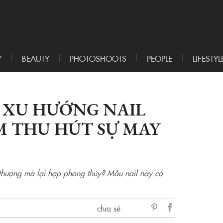
Y
BEAUTY
PHOTOSHOOTS
PEOPLE
LIFESTYL
: XU HƯỚNG NAIL
M THU HÚT SỰ MAY
thượng mà lại hợp phong thủy? Mẫu nail này có
chia sẻ
sẻ