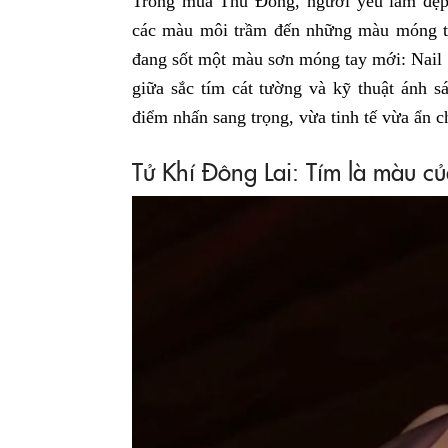
Trong mùa Thu Đông, người yêu làm đẹp 
các màu môi trầm đến những màu móng t
đang sốt một màu sơn móng tay mới: Nail
giữa sắc tím cát tường và kỹ thuật ánh 
điểm nhấn sang trọng, vừa tinh tế vừa ẩn 
Tử Khí Đông Lai: Tím là màu c