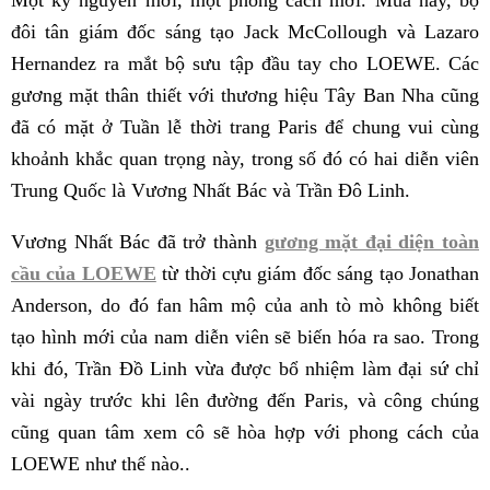
Một kỷ nguyên mới, một phong cách mới. Mùa này, bộ
đôi tân giám đốc sáng tạo Jack McCollough và Lazaro
Hernandez ra mắt bộ sưu tập đầu tay cho LOEWE. Các
gương mặt thân thiết với thương hiệu Tây Ban Nha cũng
đã có mặt ở Tuần lễ thời trang Paris để chung vui cùng
khoảnh khắc quan trọng này, trong số đó có hai diễn viên
Trung Quốc là Vương Nhất Bác và Trần Đô Linh.
Vương Nhất Bác đã trở thành
gương mặt đại diện toàn
cầu của LOEWE
từ thời cựu giám đốc sáng tạo Jonathan
Anderson, do đó fan hâm mộ của anh tò mò không biết
tạo hình mới của nam diễn viên sẽ biến hóa ra sao. Trong
khi đó, Trần Đồ Linh vừa được bổ nhiệm làm đại sứ chỉ
vài ngày trước khi lên đường đến Paris, và công chúng
cũng quan tâm xem cô sẽ hòa hợp với phong cách của
LOEWE như thế nào..