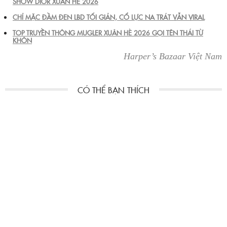
SHOW DIOR XUÂN HÈ 2026
CHỈ MẶC ĐẦM ĐEN LBD TỐI GIẢN, CỔ LỰC NA TRÁT VẪN VIRAL
TOP TRUYỀN THÔNG MUGLER XUÂN HÈ 2026 GỌI TÊN THÁI TỪ
KHÔN
Harper’s Bazaar Việt Nam