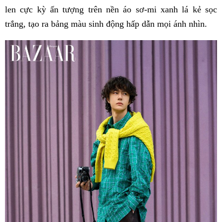
len cực kỳ ấn tượng trên nền áo sơ-mi xanh lá kẻ sọc
trắng, tạo ra bảng màu sinh động hấp dẫn mọi ánh nhìn.