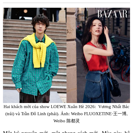
Fac
Hai khách mời của show LOEWE Xuân Hè 2026: Vương Nhất Bác
(trái) và Trần Đô Linh (phải). Ảnh: Weibo FLUOXETINE·王一博,
Weibo 陈都灵