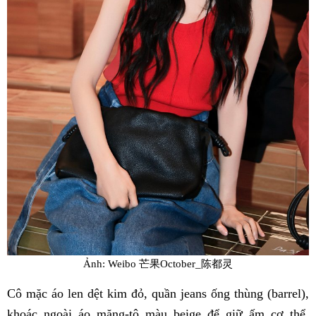
Ảnh: Weibo 芒果October_陈都灵
Cô mặc áo len dệt kim đỏ, quần jeans ống thùng (barrel),
khoác ngoài áo măng-tô màu beige để giữ ấm cơ thể.