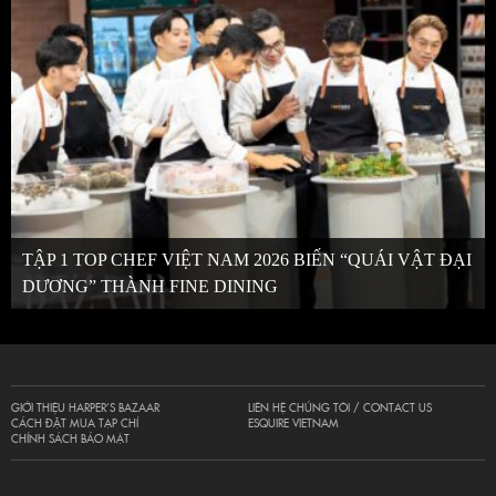
TẬP 1 TOP CHEF VIỆT NAM 2026 BIẾN “QUÁI VẬT ĐẠI
DƯƠNG” THÀNH FINE DINING
GIỚI THIỆU HARPER’S BAZAAR
LIÊN HỆ CHÚNG TÔI / CONTACT US
CÁCH ĐẶT MUA TẠP CHÍ
ESQUIRE VIETNAM
CHÍNH SÁCH BẢO MẬT