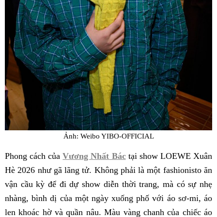
Ảnh: Weibo YIBO-OFFICIAL
Phong cách của
Vương Nhất Bác
tại show LOEWE Xuân
Hè 2026 như gã lãng tử. Không phải là một fashionisto ăn
vận cầu kỳ để đi dự show diễn thời trang, mà có sự nhẹ
nhàng, bình dị của một ngày xuống phố với áo sơ-mi, áo
len khoác hờ và quần nâu. Màu vàng chanh của chiếc áo