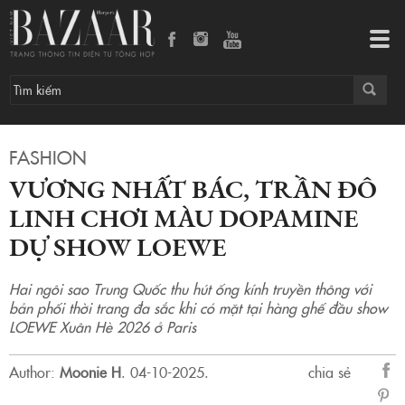
Vương Nhất Bác, Trần Đô Linh chơi màu dopamine dự show LOEWE
Tog
navi
FASHION
VƯƠNG NHẤT BÁC, TRẦN ĐÔ
LINH CHƠI MÀU DOPAMINE
DỰ SHOW LOEWE
Hai ngôi sao Trung Quốc thu hút ống kính truyền thông với
bản phối thời trang đa sắc khi có mặt tại hàng ghế đầu show
LOEWE Xuân Hè 2026 ở Paris
Author:
Moonie H
.
04-10-2025.
chia sẻ
sẻ