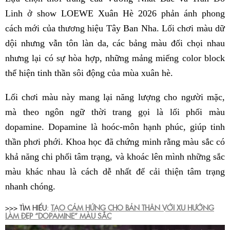
Linh ở show LOEWE Xuân Hè 2026 phản ánh phong
cách mới của thương hiệu Tây Ban Nha. Lối chơi màu dữ
dội nhưng vẫn tôn làn da, các bảng màu đối chọi nhau
nhưng lại có sự hòa hợp, những mảng miếng color block
thể hiện tinh thần sôi động của mùa xuân hè.
Lối chơi màu này mang lại năng lượng cho người mặc,
mà theo ngôn ngữ thời trang gọi là lối phối màu
dopamine. Dopamine là hoóc-môn hạnh phúc, giúp tinh
thần phơi phới. Khoa học đã chứng minh rằng màu sắc có
khả năng chi phối tâm trạng, và khoác lên mình những sắc
màu khác nhau là cách dễ nhất để cải thiện tâm trạng
nhanh chóng.
>>> TÌM HIỂU:
TẠO CẢM HỨNG CHO BẢN THÂN VỚI XU HƯỚNG
LÀM ĐẸP “DOPAMINE” MÀU SẮC