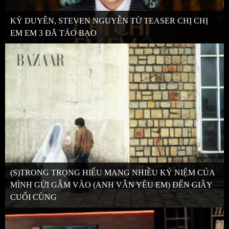
KỲ DUYÊN, STEVEN NGUYỄN TỪ TEASER CHỊ CHỊ
EM EM 3 ĐÃ TÁO BẠO
(S)TRONG TRỌNG HIẾU MANG NHIỀU KỶ NIỆM CỦA
MÌNH GỬI GẮM VÀO (ANH VẪN YÊU EM) ĐẾN GIÂY
CUỐI CÙNG