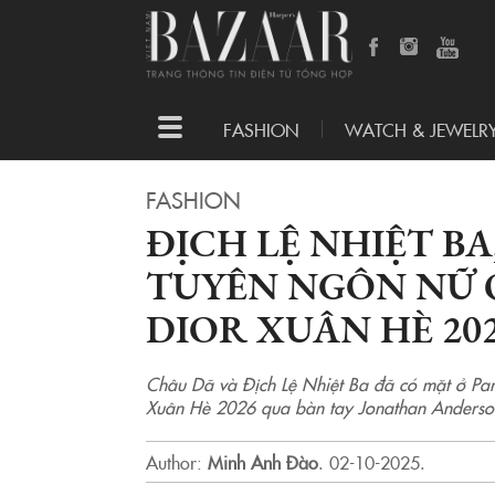
Toggle
FASHION
WATCH & JEWELR
navigation
FASHION
ĐỊCH LỆ NHIỆT BA
TUYÊN NGÔN NỮ 
DIOR XUÂN HÈ 20
Châu Dã và Địch Lệ Nhiệt Ba đã có mặt ở Par
Xuân Hè 2026 qua bàn tay Jonathan Anderso
Author:
Minh Anh Đào
.
02-10-2025.