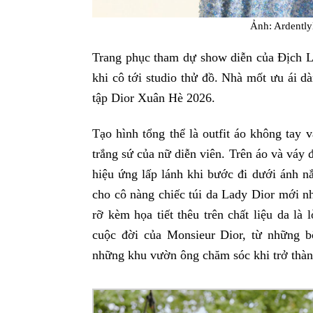
Ảnh: Arden
Trang phục tham dự show diễn của Địch Lệ
khi cô tới studio thử đồ. Nhà mốt ưu ái d
tập Dior Xuân Hè 2026.
Tạo hình tổng thể là outfit áo không tay 
trắng sứ của nữ diễn viên. Trên áo và váy 
hiệu ứng lấp lánh khi bước đi dưới ánh n
cho cô nàng chiếc túi da Lady Dior mới 
rỡ kèm họa tiết thêu trên chất liệu da là 
cuộc đời của Monsieur Dior, từ những bô
những khu vườn ông chăm sóc khi trở thành