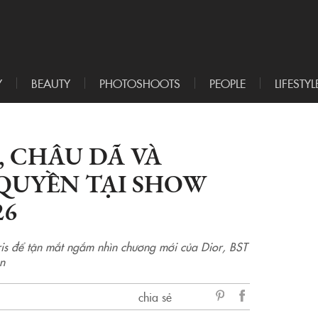
Y
BEAUTY
PHOTOSHOOTS
PEOPLE
LIFESTYL
, CHÂU DÃ VÀ
QUYỀN TẠI SHOW
26
is để tận mắt ngắm nhìn chương mới của Dior, BST
n
chia sẻ
sẻ