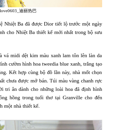
tlylove0603_迪丽热巴
 Nhiệt Ba đã được Dior tiết lộ trước một ngày
ành cho Nhiệt Ba thiết kế mới nhất trong bộ sưu
và vá midi dệt kim màu xanh lam tôn lên làn da
đính cườm hình hoa tweedia blue xanh, trắng tạo
ắng. Kết hợp cùng bộ đồ lần này, nhà mốt chọn
nhất chưa được mở bán. Túi màu vàng chanh rực
lời tri ân dành cho những loài hoa đã định hình
ng hồng trong tuổi thơ tại Granville cho đến
 một nhà thiết kế.