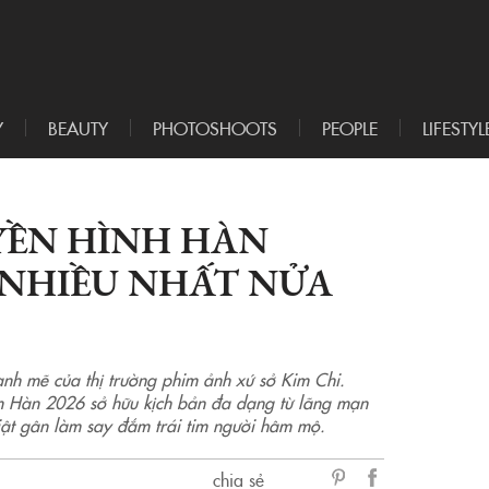
Y
BEAUTY
PHOTOSHOOTS
PEOPLE
LIFESTYL
YỀN HÌNH HÀN
NHIỀU NHẤT NỬA
h mẽ của thị trường phim ảnh xứ sở Kim Chi.
m Hàn 2026 sở hữu kịch bản đa dạng từ lãng mạn
iật gân làm say đắm trái tim người hâm mộ.
chia sẻ