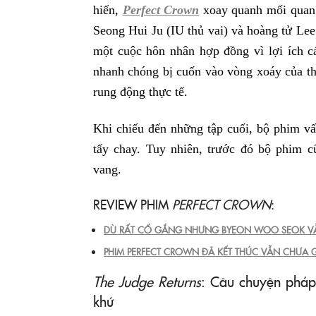
hiến,
Perfect Crown
xoay quanh mối quan h
Seong Hui Ju (IU thủ vai) và hoàng tử L
một cuộc hôn nhân hợp đồng vì lợi ích c
nhanh chóng bị cuốn vào vòng xoáy của th
rung động thực tế.
Khi chiếu đến những tập cuối, bộ phim vấp
tẩy chay. Tuy nhiên, trước đó bộ phim c
vang.
REVIEW PHIM
PERFECT CROWN
:
DÙ RẤT CỐ GẮNG NHƯNG BYEON WOO SEOK V
PHIM PERFECT CROWN ĐÃ KẾT THÚC VẪN CHƯA 
The Judge Returns
: Câu chuyện pháp
khứ