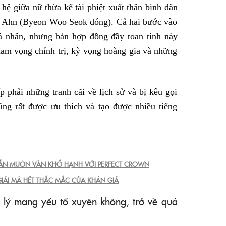
ệ giữa nữ thừa kế tài phiệt xuất thân bình dân
ee Ahn (Byeon Woo Seok đóng). Cả hai bước vào
á nhân, nhưng bản hợp đồng đầy toan tính này
am vọng chính trị, kỳ vọng hoàng gia và những
 phải những tranh cãi về lịch sử và bị kêu gọi
ũng rất được ưu thích và tạo được nhiều tiếng
ẪN MUÔN VÀN KHỔ HẠNH VỚI PERFECT CROWN
GIẢI MÃ HẾT THẮC MẮC CỦA KHÁN GIẢ
 lý mang yếu tố xuyên không, trở về quá