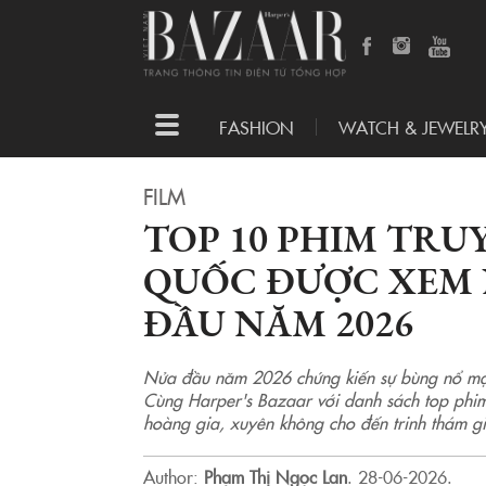
Toggle
FASHION
WATCH & JEWELR
navigation
FILM
TOP 10 PHIM TRU
QUỐC ĐƯỢC XEM 
ĐẦU NĂM 2026
Nửa đầu năm 2026 chứng kiến sự bùng nổ mạn
Cùng Harper's Bazaar với danh sách top phi
hoàng gia, xuyên không cho đến trinh thám g
Author:
Phạm Thị Ngọc Lan
.
28-06-2026.